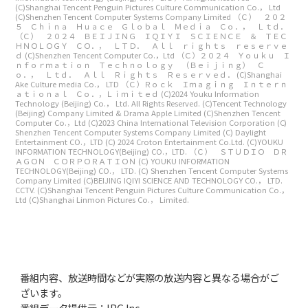
(C)Shanghai Tencent Penguin Pictures Culture Communication Co.， Ltd
(C)Shenzhen Tencent Computer Systems Company Limited
（Ｃ） ２０２
５ Ｃｈｉｎａ Ｈｕａｃｅ Ｇｌｏｂａｌ Ｍｅｄｉａ Ｃｏ．， Ｌｔｄ．
（Ｃ） ２０２４ ＢＥＩＪＩＮＧ ＩＱＩＹＩ ＳＣＩＥＮＣＥ ＆ ＴＥＣ
ＨＮＯＬＯＧＹ ＣＯ．， ＬＴＤ． Ａｌｌ ｒｉｇｈｔｓ ｒｅｓｅｒｖｅ
ｄ
(C)Shenzhen Tencent Computer Co.，Ltd
（Ｃ）２０２４ Ｙｏｕｋｕ Ｉ
ｎｆｏｒｍａｔｉｏｎ Ｔｅｃｈｎｏｌｏｇｙ （Ｂｅｉｊｉｎｇ） Ｃ
ｏ．， Ｌｔｄ． Ａｌｌ Ｒｉｇｈｔｓ Ｒｅｓｅｒｖｅｄ．
(C)Shanghai
Ake Culture media Co.， LTD
（Ｃ）Ｒｏｃｋ Ｉｍａｇｉｎｇ Ｉｎｔｅｒｎ
ａｔｉｏｎａｌ Ｃｏ．，Ｌｉｍｉｔｅｄ
(C)2024 Youku Information
Technology (Beijing) Co.， Ltd. All Rights Reserved.
(C)Tencent Technology
(Beijing) Company Limited & Drama Apple Limited
(C)Shenzhen Tencent
Computer Co.，Ltd
(C)2023 China International Television Corporation
(C)
Shenzhen Tencent Computer Systems Company Limited
(C) Daylight
Entertainment CO.，LTD
(C) 2024 Croton Entertainment Co.Ltd.
(C)YOUKU
INFORMATION TECHNOLOGY(Beijing) CO.，LTD.
（Ｃ） ＳＴＵＤＩＯ ＤＲ
ＡＧＯＮ ＣＯＲＰＯＲＡＴＩＯＮ
(C) YOUKU INFORMATION
TECHNOLOGY(Beijing) CO.， LTD.
(C) Shenzhen Tencent Computer Systems
Company Limited
(C)BEIJING IQIYI SCIENCE AND TECHNOLOGY CO.， LTD.
CCTV.
(C)Shanghai Tencent Penguin Pictures Culture Communication Co.，
Ltd
(C)Shanghai Linmon Pictures Co.， Limited.
番組内容、放送時間などが実際の放送内容と異なる場合がご
ざいます。
番組データ提供元：IPG Inc.