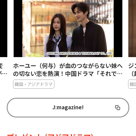
妹へ
ジンティエン（景甜）、チャオリーイン
デ
で
（趙麗穎）らが自立した女性に！芯の強い
で
ヒロインが輝く中国時代劇5選
の
韓国・アジアドラマ
韓
J:magazine!