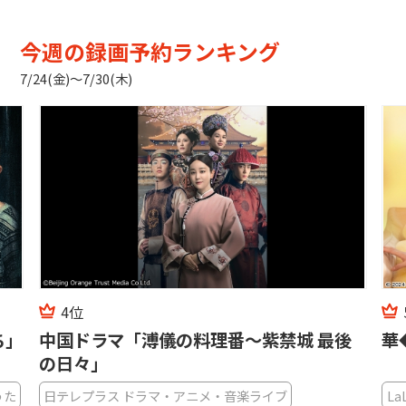
今週の録画予約ランキング
7/24(金)〜7/30(木)
4位
ち」
中国ドラマ「溥儀の料理番〜紫禁城 最後
華
の日々」
うた
日テレプラス ドラマ・アニメ・音楽ライブ
La