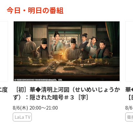
今日・明日の番組
二度
［初］華◆清明上河図（せいめいじょうか
華
】
ず）：隠された暗号＃３［字］
【
8/6(木) 20:00〜21:00
8/6
LaLa TV
衛