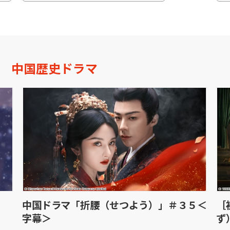
中国歴史ドラマ
５＜
［初］華◆清明上河図（せいめいじょうか
中
ず）：隠された暗号＃４［字］
２