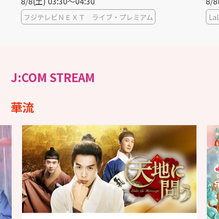
8/8(土) 08:00〜09:15
8/8
LaLa TV
La
J:COM STREAM
華流