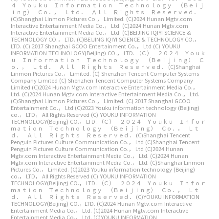
４ Ｙｏｕｋｕ Ｉｎｆｏｒｍａｔｉｏｎ Ｔｅｃｈｎｏｌｏｇｙ （Ｂｅｉｊ
ｉｎｇ） Ｃｏ．， Ｌｔｄ． Ａｌｌ Ｒｉｇｈｔｓ Ｒｅｓｅｒｖｅｄ．
(C)Shanghai Linmon Pictures Co.， Limited.
(C)2024 Hunan Mgtv.com
Interactive Entertainment Media Co.， Ltd.
(C)2024 Hunan Mgtv.com
Interactive Entertainment Media Co.， Ltd.
(C)BEIJING IQIYI SCIENCE &
TECHNOLOGY CO.， LTD.
(C)BEIJING IQIYI SCIENCE & TECHNOLOGY CO.，
LTD.
(C) 2017 Shanghai GCOO Entertainment Co.， Ltd
(C) YOUKU
INFORMATION TECHNOLOGY(Beijing) CO.， LTD.
（Ｃ） ２０２４ Ｙｏｕｋ
ｕ Ｉｎｆｏｒｍａｔｉｏｎ Ｔｅｃｈｎｏｌｏｇｙ （Ｂｅｉｊｉｎｇ） Ｃ
ｏ．， Ｌｔｄ． Ａｌｌ Ｒｉｇｈｔｓ Ｒｅｓｅｒｖｅｄ．
(C)Shanghai
Linmon Pictures Co.， Limited.
(C) Shenzhen Tencent Computer Systems
Company Limited
(C) Shenzhen Tencent Computer Systems Company
Limited
(C)2024 Hunan Mgtv.com Interactive Entertainment Media Co.，
Ltd.
(C)2024 Hunan Mgtv.com Interactive Entertainment Media Co.， Ltd.
(C)Shanghai Linmon Pictures Co.， Limited.
(C) 2017 Shanghai GCOO
Entertainment Co.， Ltd
(C)2023 Youku information technology (Beijing)
co.， LTD， All Rights Reserved
(C) YOUKU INFORMATION
TECHNOLOGY(Beijing) CO.， LTD.
（Ｃ） ２０２４ Ｙｏｕｋｕ Ｉｎｆｏｒ
ｍａｔｉｏｎ Ｔｅｃｈｎｏｌｏｇｙ （Ｂｅｉｊｉｎｇ） Ｃｏ．， Ｌｔ
ｄ． Ａｌｌ Ｒｉｇｈｔｓ Ｒｅｓｅｒｖｅｄ．
(C)Shanghai Tencent
Penguin Pictures Culture Communication Co.， Ltd
(C)Shanghai Tencent
Penguin Pictures Culture Communication Co.， Ltd
(C)2024 Hunan
Mgtv.com Interactive Entertainment Media Co.， Ltd.
(C)2024 Hunan
Mgtv.com Interactive Entertainment Media Co.， Ltd.
(C)Shanghai Linmon
Pictures Co.， Limited.
(C)2023 Youku information technology (Beijing)
co.， LTD， All Rights Reserved
(C) YOUKU INFORMATION
TECHNOLOGY(Beijing) CO.， LTD.
（Ｃ） ２０２４ Ｙｏｕｋｕ Ｉｎｆｏｒ
ｍａｔｉｏｎ Ｔｅｃｈｎｏｌｏｇｙ （Ｂｅｉｊｉｎｇ） Ｃｏ．， Ｌｔ
ｄ． Ａｌｌ Ｒｉｇｈｔｓ Ｒｅｓｅｒｖｅｄ．
(C)YOUKU INFORMATION
TECHNOLOGY(Beijing) CO.，LTD.
(C)2024 Hunan Mgtv.com Interactive
Entertainment Media Co.， Ltd.
(C)2024 Hunan Mgtv.com Interactive
Entertainment Media Co.， Ltd.
(C)YOUKU INFORMATION