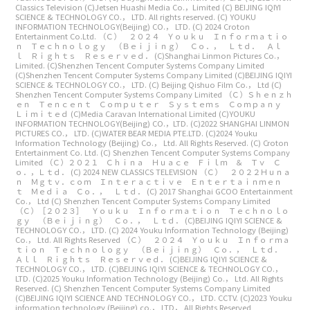
Classics Television
(C)Jetsen Huashi Media Co.，Limited
(C) BEIJING IQIYI
SCIENCE & TECHNOLOGY CO.， LTD. All rights reserved.
(C) YOUKU
INFORMATION TECHNOLOGY(Beijing) CO.， LTD.
(C) 2024 Croton
Entertainment Co.Ltd.
（Ｃ） ２０２４ Ｙｏｕｋｕ Ｉｎｆｏｒｍａｔｉｏ
ｎ Ｔｅｃｈｎｏｌｏｇｙ （Ｂｅｉｊｉｎｇ） Ｃｏ．， Ｌｔｄ． Ａｌ
ｌ Ｒｉｇｈｔｓ Ｒｅｓｅｒｖｅｄ．
(C)Shanghai Linmon Pictures Co.，
Limited.
(C)Shenzhen Tencent Computer Systems Company Limited
(C)Shenzhen Tencent Computer Systems Company Limited
(C)BEIJING IQIYI
SCIENCE & TECHNOLOGY CO.， LTD.
(C) Beijing Qishuo Film Co.， Ltd
(C)
Shenzhen Tencent Computer Systems Company Limited
（Ｃ）Ｓｈｅｎｚｈ
ｅｎ Ｔｅｎｃｅｎｔ Ｃｏｍｐｕｔｅｒ Ｓｙｓｔｅｍｓ Ｃｏｍｐａｎｙ
Ｌｉｍｉｔｅｄ
(C)Media Caravan International Limited
(C)YOUKU
INFORMATION TECHNOLOGY(Beijing) CO.，LTD.
(C)2022 SHANGHAI LINMON
PICTURES CO.， LTD.
(C)WATER BEAR MEDIA PTE.LTD.
(C)2024 Youku
Information Technology (Beijing) Co.， Ltd. All Rights Reserved.
(C) Croton
Entertainment Co. Ltd.
(C) Shenzhen Tencent Computer Systems Company
Limited
（Ｃ）２０２１ Ｃｈｉｎａ Ｈｕａｃｅ Ｆｉｌｍ ＆ Ｔｖ Ｃ
ｏ．，Ｌｔｄ．
(C) 2024 NEW CLASSICS TELEVISION
（Ｃ） ２０２２Ｈｕｎａ
ｎ Ｍｇｔｖ．ｃｏｍ Ｉｎｔｅｒａｃｔｉｖｅ Ｅｎｔｅｒｔａｉｎｍｅｎ
ｔ Ｍｅｄｉａ Ｃｏ．， Ｌｔｄ．
(C) 2017 Shanghai GCOO Entertainment
Co.， Ltd
(C) Shenzhen Tencent Computer Systems Company Limited
（Ｃ）［２０２３］ Ｙｏｕｋｕ Ｉｎｆｏｒｍａｔｉｏｎ Ｔｅｃｈｎｏｌｏ
ｇｙ （Ｂｅｉｊｉｎｇ） Ｃｏ．， Ｌｔｄ．
(C)BEIJING IQIYI SCIENCE &
TECHNOLOGY CO.， LTD.
(C) 2024 Youku Information Technology (Beijing)
Co.， Ltd. All Rights Reserved
（Ｃ） ２０２４ Ｙｏｕｋｕ Ｉｎｆｏｒｍａ
ｔｉｏｎ Ｔｅｃｈｎｏｌｏｇｙ （Ｂｅｉｊｉｎｇ） Ｃｏ．， Ｌｔｄ．
Ａｌｌ Ｒｉｇｈｔｓ Ｒｅｓｅｒｖｅｄ．
(C)BEIJING IQIYI SCIENCE &
TECHNOLOGY CO.， LTD.
(C)BEIJING IQIYI SCIENCE & TECHNOLOGY CO.，
LTD.
(C)2025 Youku Information Technology (Beijing) Co.， Ltd. All Rights
Reserved.
(C) Shenzhen Tencent Computer Systems Company Limited
(C)BEIJING IQIYI SCIENCE AND TECHNOLOGY CO.， LTD. CCTV.
(C)2023 Youku
information technology (Beijing) co.， LTD， All Rights Reserved