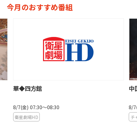
今月のおすすめ番組
華◆四方館
中
8/7(金) 07:30〜08:30
8/7
衛星劇場HD
チ