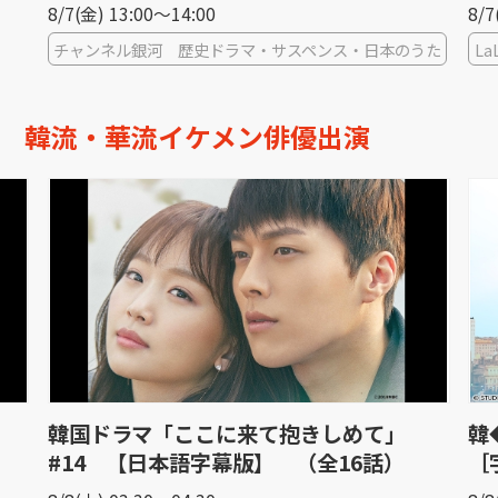
8/7(金) 20:00〜21:00
8/8
うた
LaLa TV
チ
韓流・華流イケメン俳優出演
韓◆ボーイフレンド＃５＜ノーカット版＞
韓
［字］
［