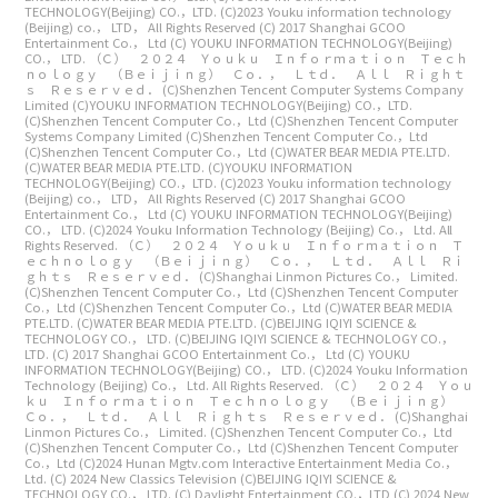
TECHNOLOGY(Beijing) CO.，LTD.
(C)2023 Youku information technology
(Beijing) co.， LTD， All Rights Reserved
(C) 2017 Shanghai GCOO
Entertainment Co.， Ltd
(C) YOUKU INFORMATION TECHNOLOGY(Beijing)
CO.， LTD.
（Ｃ） ２０２４ Ｙｏｕｋｕ Ｉｎｆｏｒｍａｔｉｏｎ Ｔｅｃｈ
ｎｏｌｏｇｙ （Ｂｅｉｊｉｎｇ） Ｃｏ．， Ｌｔｄ． Ａｌｌ Ｒｉｇｈｔ
ｓ Ｒｅｓｅｒｖｅｄ．
(C)Shenzhen Tencent Computer Systems Company
Limited
(C)YOUKU INFORMATION TECHNOLOGY(Beijing) CO.，LTD.
(C)Shenzhen Tencent Computer Co.，Ltd
(C)Shenzhen Tencent Computer
Systems Company Limited
(C)Shenzhen Tencent Computer Co.，Ltd
(C)Shenzhen Tencent Computer Co.，Ltd
(C)WATER BEAR MEDIA PTE.LTD.
(C)WATER BEAR MEDIA PTE.LTD.
(C)YOUKU INFORMATION
TECHNOLOGY(Beijing) CO.，LTD.
(C)2023 Youku information technology
(Beijing) co.， LTD， All Rights Reserved
(C) 2017 Shanghai GCOO
Entertainment Co.， Ltd
(C) YOUKU INFORMATION TECHNOLOGY(Beijing)
CO.， LTD.
(C)2024 Youku Information Technology (Beijing) Co.， Ltd. All
Rights Reserved.
（Ｃ） ２０２４ Ｙｏｕｋｕ Ｉｎｆｏｒｍａｔｉｏｎ Ｔ
ｅｃｈｎｏｌｏｇｙ （Ｂｅｉｊｉｎｇ） Ｃｏ．， Ｌｔｄ． Ａｌｌ Ｒｉ
ｇｈｔｓ Ｒｅｓｅｒｖｅｄ．
(C)Shanghai Linmon Pictures Co.， Limited.
(C)Shenzhen Tencent Computer Co.，Ltd
(C)Shenzhen Tencent Computer
Co.，Ltd
(C)Shenzhen Tencent Computer Co.，Ltd
(C)WATER BEAR MEDIA
PTE.LTD.
(C)WATER BEAR MEDIA PTE.LTD.
(C)BEIJING IQIYI SCIENCE &
TECHNOLOGY CO.， LTD.
(C)BEIJING IQIYI SCIENCE & TECHNOLOGY CO.，
LTD.
(C) 2017 Shanghai GCOO Entertainment Co.， Ltd
(C) YOUKU
INFORMATION TECHNOLOGY(Beijing) CO.， LTD.
(C)2024 Youku Information
Technology (Beijing) Co.， Ltd. All Rights Reserved.
（Ｃ） ２０２４ Ｙｏｕ
ｋｕ Ｉｎｆｏｒｍａｔｉｏｎ Ｔｅｃｈｎｏｌｏｇｙ （Ｂｅｉｊｉｎｇ）
Ｃｏ．， Ｌｔｄ． Ａｌｌ Ｒｉｇｈｔｓ Ｒｅｓｅｒｖｅｄ．
(C)Shanghai
Linmon Pictures Co.， Limited.
(C)Shenzhen Tencent Computer Co.，Ltd
(C)Shenzhen Tencent Computer Co.，Ltd
(C)Shenzhen Tencent Computer
Co.，Ltd
(C)2024 Hunan Mgtv.com Interactive Entertainment Media Co.，
Ltd.
(C) 2024 New Classics Television
(C)BEIJING IQIYI SCIENCE &
TECHNOLOGY CO.， LTD.
(C) Daylight Entertainment CO.，LTD
(C) 2024 New