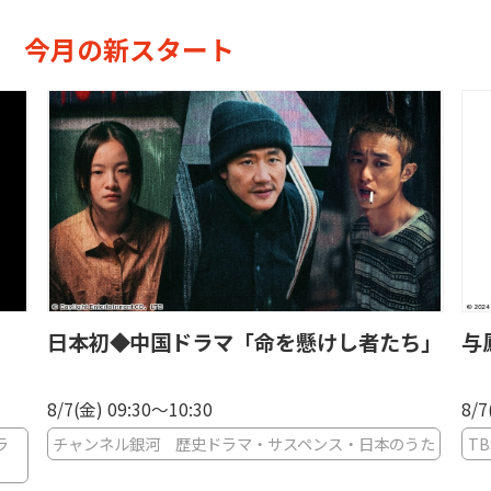
今月の新スタート
日本初◆中国ドラマ「命を懸けし者たち」
与
8/7(金) 09:30〜10:30
8/7
ラ
チャンネル銀河 歴史ドラマ・サスペンス・日本のうた
T