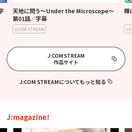
字
天地に問う〜Under the Microscope〜
輝
第01話／字幕
J:COM STREAM
J:
J:COM STREAM
作品サイト
J:COM STREAMについてもっと知る
J:magazine!