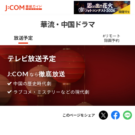
華流・中国ドラマ
#リモート
放送予定
録画予約
テレビ放送予定
J:COM
なら
徹底放送
中国の歴史時代劇
ラブコメ・ミステリーなどの現代劇
Tweet
Faceboo
このページをシェア