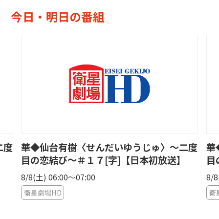
今日・明日の番組
二度
華◆仙台有樹〈せんだいゆうじゅ〉〜二度
華
】
目の恋結び〜＃１７[字]【日本初放送】
目
8/8(土) 06:00〜07:00
8/8
衛星劇場HD
衛