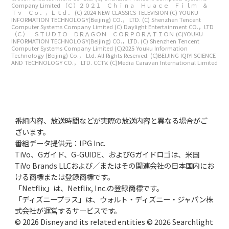
Company Limited
（Ｃ）２０２１ Ｃｈｉｎａ Ｈｕａｃｅ Ｆｉｌｍ ＆
Ｔｖ Ｃｏ．，Ｌｔｄ．
(C) 2024 NEW CLASSICS TELEVISION
(C) YOUKU
INFORMATION TECHNOLOGY(Beijing) CO.， LTD.
(C) Shenzhen Tencent
Computer Systems Company Limited
(C) Daylight Entertainment CO.，LTD
（Ｃ） ＳＴＵＤＩＯ ＤＲＡＧＯＮ ＣＯＲＰＯＲＡＴＩＯＮ
(C)YOUKU
INFORMATION TECHNOLOGY(Beijing) CO.，LTD.
(C) Shenzhen Tencent
Computer Systems Company Limited
(C)2025 Youku Information
Technology (Beijing) Co.， Ltd. All Rights Reserved.
(C)BEIJING IQIYI SCIENCE
AND TECHNOLOGY CO.， LTD. CCTV.
(C)Media Caravan International Limited
番組内容、放送時間などが実際の放送内容と異なる場合がご
ざいます。
番組データ提供元：IPG Inc.
TiVo、Gガイド、G-GUIDE、およびGガイドロゴは、米国
TiVo Brands LLCおよび／またはその関連会社の日本国内にお
ける商標または登録商標です。
「Netflix」は、Netflix, Inc.の登録商標です。
「ディズニープラス」は、ウォルト・ディズニー・ジャパン株
式会社が運営するサービスです。
© 2026 Disney and its related entities © 2026 Searchlight