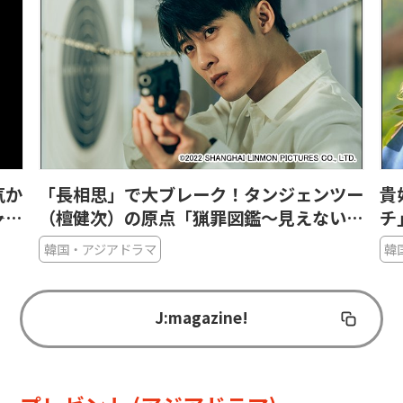
気か
「長相思」で大ブレーク！タンジェンツー
貴
ャッ
（檀健次）の原点「猟罪図鑑～見えない肖
チ
像画～」で光る目の演技
図
韓国・アジアドラマ
韓
J:magazine!