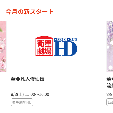
今月の新スタート
華◆凡人修仙伝
華
流
8/8(土) 15:00〜16:00
8/8
衛星劇場HD
La