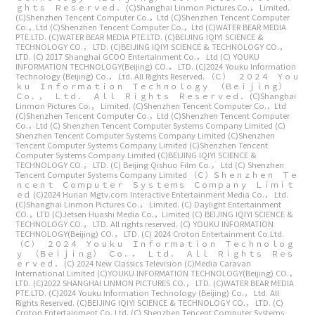
ｇｈｔｓ Ｒｅｓｅｒｖｅｄ．
(C)Shanghai Linmon Pictures Co.， Limited.
(C)Shenzhen Tencent Computer Co.，Ltd
(C)Shenzhen Tencent Computer
Co.，Ltd
(C)Shenzhen Tencent Computer Co.，Ltd
(C)WATER BEAR MEDIA
PTE.LTD.
(C)WATER BEAR MEDIA PTE.LTD.
(C)BEIJING IQIYI SCIENCE &
TECHNOLOGY CO.， LTD.
(C)BEIJING IQIYI SCIENCE & TECHNOLOGY CO.，
LTD.
(C) 2017 Shanghai GCOO Entertainment Co.， Ltd
(C) YOUKU
INFORMATION TECHNOLOGY(Beijing) CO.， LTD.
(C)2024 Youku Information
Technology (Beijing) Co.， Ltd. All Rights Reserved.
（Ｃ） ２０２４ Ｙｏｕ
ｋｕ Ｉｎｆｏｒｍａｔｉｏｎ Ｔｅｃｈｎｏｌｏｇｙ （Ｂｅｉｊｉｎｇ）
Ｃｏ．， Ｌｔｄ． Ａｌｌ Ｒｉｇｈｔｓ Ｒｅｓｅｒｖｅｄ．
(C)Shanghai
Linmon Pictures Co.， Limited.
(C)Shenzhen Tencent Computer Co.，Ltd
(C)Shenzhen Tencent Computer Co.，Ltd
(C)Shenzhen Tencent Computer
Co.，Ltd
(C) Shenzhen Tencent Computer Systems Company Limited
(C)
Shenzhen Tencent Computer Systems Company Limited
(C)Shenzhen
Tencent Computer Systems Company Limited
(C)Shenzhen Tencent
Computer Systems Company Limited
(C)BEIJING IQIYI SCIENCE &
TECHNOLOGY CO.， LTD.
(C) Beijing Qishuo Film Co.， Ltd
(C) Shenzhen
Tencent Computer Systems Company Limited
（Ｃ）Ｓｈｅｎｚｈｅｎ Ｔｅ
ｎｃｅｎｔ Ｃｏｍｐｕｔｅｒ Ｓｙｓｔｅｍｓ Ｃｏｍｐａｎｙ Ｌｉｍｉｔ
ｅｄ
(C)2024 Hunan Mgtv.com Interactive Entertainment Media Co.， Ltd.
(C)Shanghai Linmon Pictures Co.， Limited.
(C) Daylight Entertainment
CO.，LTD
(C)Jetsen Huashi Media Co.，Limited
(C) BEIJING IQIYI SCIENCE &
TECHNOLOGY CO.， LTD. All rights reserved.
(C) YOUKU INFORMATION
TECHNOLOGY(Beijing) CO.， LTD.
(C) 2024 Croton Entertainment Co.Ltd.
（Ｃ） ２０２４ Ｙｏｕｋｕ Ｉｎｆｏｒｍａｔｉｏｎ Ｔｅｃｈｎｏｌｏｇ
ｙ （Ｂｅｉｊｉｎｇ） Ｃｏ．， Ｌｔｄ． Ａｌｌ Ｒｉｇｈｔｓ Ｒｅｓ
ｅｒｖｅｄ．
(C) 2024 New Classics Television
(C)Media Caravan
International Limited
(C)YOUKU INFORMATION TECHNOLOGY(Beijing) CO.，
LTD.
(C)2022 SHANGHAI LINMON PICTURES CO.， LTD.
(C)WATER BEAR MEDIA
PTE.LTD.
(C)2024 Youku Information Technology (Beijing) Co.， Ltd. All
Rights Reserved.
(C)BEIJING IQIYI SCIENCE & TECHNOLOGY CO.， LTD.
(C)
Croton Entertainment Co. Ltd.
(C) Shenzhen Tencent Computer Systems