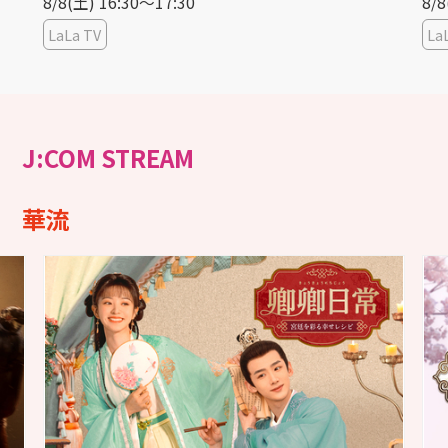
8/8(土) 16:30〜17:30
8/8
LaLa TV
La
J:COM STREAM
華流