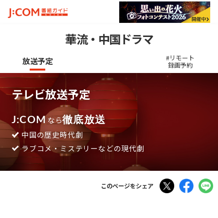
華流・中国ドラマ
#リモート
放送予定
録画予約
テレビ放送予定
J:COM
なら
徹底放送
中国の歴史時代劇
ラブコメ・ミステリーなどの現代劇
Tweet
Faceboo
このページをシェア