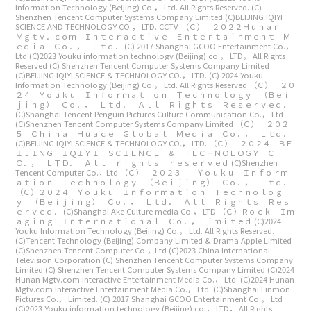
Information Technology (Beijing) Co.， Ltd. All Rights Reserved.
(C)
Shenzhen Tencent Computer Systems Company Limited
(C)BEIJING IQIYI
SCIENCE AND TECHNOLOGY CO.， LTD. CCTV.
（Ｃ） ２０２２Ｈｕｎａｎ
Ｍｇｔｖ．ｃｏｍ Ｉｎｔｅｒａｃｔｉｖｅ Ｅｎｔｅｒｔａｉｎｍｅｎｔ Ｍ
ｅｄｉａ Ｃｏ．， Ｌｔｄ．
(C) 2017 Shanghai GCOO Entertainment Co.，
Ltd
(C)2023 Youku information technology (Beijing) co.， LTD， All Rights
Reserved
(C) Shenzhen Tencent Computer Systems Company Limited
(C)BEIJING IQIYI SCIENCE & TECHNOLOGY CO.， LTD.
(C) 2024 Youku
Information Technology (Beijing) Co.， Ltd. All Rights Reserved
（Ｃ） ２０
２４ Ｙｏｕｋｕ Ｉｎｆｏｒｍａｔｉｏｎ Ｔｅｃｈｎｏｌｏｇｙ （Ｂｅｉ
ｊｉｎｇ） Ｃｏ．， Ｌｔｄ． Ａｌｌ Ｒｉｇｈｔｓ Ｒｅｓｅｒｖｅｄ．
(C)Shanghai Tencent Penguin Pictures Culture Communication Co.， Ltd
(C)Shenzhen Tencent Computer Systems Company Limited
（Ｃ） ２０２
５ Ｃｈｉｎａ Ｈｕａｃｅ Ｇｌｏｂａｌ Ｍｅｄｉａ Ｃｏ．， Ｌｔｄ．
(C)BEIJING IQIYI SCIENCE & TECHNOLOGY CO.， LTD.
（Ｃ） ２０２４ ＢＥ
ＩＪＩＮＧ ＩＱＩＹＩ ＳＣＩＥＮＣＥ ＆ ＴＥＣＨＮＯＬＯＧＹ Ｃ
Ｏ．， ＬＴＤ． Ａｌｌ ｒｉｇｈｔｓ ｒｅｓｅｒｖｅｄ
(C)Shenzhen
Tencent Computer Co.，Ltd
（Ｃ）［２０２３］ Ｙｏｕｋｕ Ｉｎｆｏｒｍ
ａｔｉｏｎ Ｔｅｃｈｎｏｌｏｇｙ （Ｂｅｉｊｉｎｇ） Ｃｏ．， Ｌｔｄ．
（Ｃ）２０２４ Ｙｏｕｋｕ Ｉｎｆｏｒｍａｔｉｏｎ Ｔｅｃｈｎｏｌｏｇ
ｙ （Ｂｅｉｊｉｎｇ） Ｃｏ．， Ｌｔｄ． Ａｌｌ Ｒｉｇｈｔｓ Ｒｅｓ
ｅｒｖｅｄ．
(C)Shanghai Ake Culture media Co.， LTD
（Ｃ）Ｒｏｃｋ Ｉｍ
ａｇｉｎｇ Ｉｎｔｅｒｎａｔｉｏｎａｌ Ｃｏ．，Ｌｉｍｉｔｅｄ
(C)2024
Youku Information Technology (Beijing) Co.， Ltd. All Rights Reserved.
(C)Tencent Technology (Beijing) Company Limited & Drama Apple Limited
(C)Shenzhen Tencent Computer Co.，Ltd
(C)2023 China International
Television Corporation
(C) Shenzhen Tencent Computer Systems Company
Limited
(C) Shenzhen Tencent Computer Systems Company Limited
(C)2024
Hunan Mgtv.com Interactive Entertainment Media Co.， Ltd.
(C)2024 Hunan
Mgtv.com Interactive Entertainment Media Co.， Ltd.
(C)Shanghai Linmon
Pictures Co.， Limited.
(C) 2017 Shanghai GCOO Entertainment Co.， Ltd
(C)2023 Youku information technology (Beijing) co.， LTD， All Rights