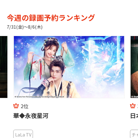
今週の録画予約ランキング
7/31(金)〜8/6(木)
2位
華◆永夜星河
日
LaLa TV
チ