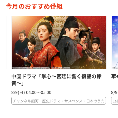
今月のおすすめ番組
中国ドラマ「掌心〜宮廷に響く復讐の鈴
華
音〜」
8/9(日) 04:00〜05:00
8/9
チャンネル銀河 歴史ドラマ・サスペンス・日本のうた
La