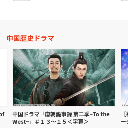
中国歴史ドラマ
of
中国ドラマ「唐朝詭事録 第二季−To the
［
West−」＃１３〜１５＜字幕＞
ー