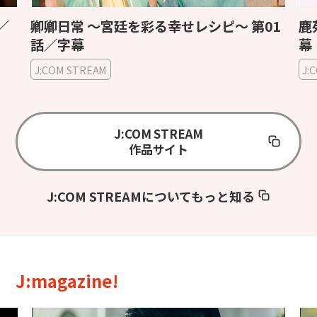
01
鹿苑記〜僕の生意気な彼女〜 第01話／字
天地
幕
第
J:COM STREAM
J:
J:COM STREAM
作品サイト
J:COM STREAMについてもっと知る
J:magazine!