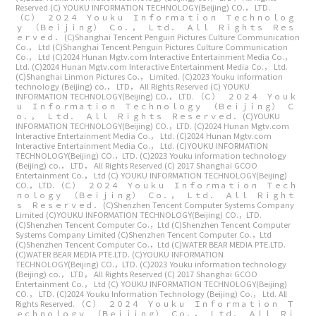
Reserved
(C) YOUKU INFORMATION TECHNOLOGY(Beijing) CO.， LTD.
（Ｃ） ２０２４ Ｙｏｕｋｕ Ｉｎｆｏｒｍａｔｉｏｎ Ｔｅｃｈｎｏｌｏｇ
ｙ （Ｂｅｉｊｉｎｇ） Ｃｏ．， Ｌｔｄ． Ａｌｌ Ｒｉｇｈｔｓ Ｒｅｓ
ｅｒｖｅｄ．
(C)Shanghai Tencent Penguin Pictures Culture Communication
Co.， Ltd
(C)Shanghai Tencent Penguin Pictures Culture Communication
Co.， Ltd
(C)2024 Hunan Mgtv.com Interactive Entertainment Media Co.，
Ltd.
(C)2024 Hunan Mgtv.com Interactive Entertainment Media Co.， Ltd.
(C)Shanghai Linmon Pictures Co.， Limited.
(C)2023 Youku information
technology (Beijing) co.， LTD， All Rights Reserved
(C) YOUKU
INFORMATION TECHNOLOGY(Beijing) CO.， LTD.
（Ｃ） ２０２４ Ｙｏｕｋ
ｕ Ｉｎｆｏｒｍａｔｉｏｎ Ｔｅｃｈｎｏｌｏｇｙ （Ｂｅｉｊｉｎｇ） Ｃ
ｏ．， Ｌｔｄ． Ａｌｌ Ｒｉｇｈｔｓ Ｒｅｓｅｒｖｅｄ．
(C)YOUKU
INFORMATION TECHNOLOGY(Beijing) CO.，LTD.
(C)2024 Hunan Mgtv.com
Interactive Entertainment Media Co.， Ltd.
(C)2024 Hunan Mgtv.com
Interactive Entertainment Media Co.， Ltd.
(C)YOUKU INFORMATION
TECHNOLOGY(Beijing) CO.，LTD.
(C)2023 Youku information technology
(Beijing) co.， LTD， All Rights Reserved
(C) 2017 Shanghai GCOO
Entertainment Co.， Ltd
(C) YOUKU INFORMATION TECHNOLOGY(Beijing)
CO.， LTD.
（Ｃ） ２０２４ Ｙｏｕｋｕ Ｉｎｆｏｒｍａｔｉｏｎ Ｔｅｃｈ
ｎｏｌｏｇｙ （Ｂｅｉｊｉｎｇ） Ｃｏ．， Ｌｔｄ． Ａｌｌ Ｒｉｇｈｔ
ｓ Ｒｅｓｅｒｖｅｄ．
(C)Shenzhen Tencent Computer Systems Company
Limited
(C)YOUKU INFORMATION TECHNOLOGY(Beijing) CO.，LTD.
(C)Shenzhen Tencent Computer Co.，Ltd
(C)Shenzhen Tencent Computer
Systems Company Limited
(C)Shenzhen Tencent Computer Co.，Ltd
(C)Shenzhen Tencent Computer Co.，Ltd
(C)WATER BEAR MEDIA PTE.LTD.
(C)WATER BEAR MEDIA PTE.LTD.
(C)YOUKU INFORMATION
TECHNOLOGY(Beijing) CO.，LTD.
(C)2023 Youku information technology
(Beijing) co.， LTD， All Rights Reserved
(C) 2017 Shanghai GCOO
Entertainment Co.， Ltd
(C) YOUKU INFORMATION TECHNOLOGY(Beijing)
CO.， LTD.
(C)2024 Youku Information Technology (Beijing) Co.， Ltd. All
Rights Reserved.
（Ｃ） ２０２４ Ｙｏｕｋｕ Ｉｎｆｏｒｍａｔｉｏｎ Ｔ
ｅｃｈｎｏｌｏｇｙ （Ｂｅｉｊｉｎｇ） Ｃｏ．， Ｌｔｄ． Ａｌｌ Ｒｉ