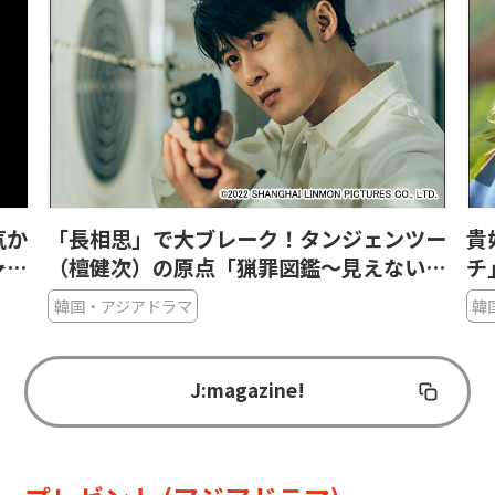
気か
「長相思」で大ブレーク！タンジェンツー
貴
ャッ
（檀健次）の原点「猟罪図鑑～見えない肖
チ
像画～」で光る目の演技
図
韓国・アジアドラマ
韓
J:magazine!