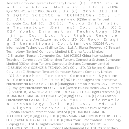
Tencent Computer Systems Company Limited
（Ｃ） ２０２５ Ｃｈｉｎ
ａ Ｈｕａｃｅ Ｇｌｏｂａｌ Ｍｅｄｉａ Ｃｏ．， Ｌｔｄ．
(C)BEIJING
IQIYI SCIENCE & TECHNOLOGY CO.， LTD.
（Ｃ） ２０２４ ＢＥＩＪＩＮ
Ｇ ＩＱＩＹＩ ＳＣＩＥＮＣＥ ＆ ＴＥＣＨＮＯＬＯＧＹ ＣＯ．， ＬＴ
Ｄ． Ａｌｌ ｒｉｇｈｔｓ ｒｅｓｅｒｖｅｄ
(C)Shenzhen Tencent
Computer Co.，Ltd
（Ｃ）［２０２３］ Ｙｏｕｋｕ Ｉｎｆｏｒｍａｔｉｏ
ｎ Ｔｅｃｈｎｏｌｏｇｙ （Ｂｅｉｊｉｎｇ） Ｃｏ．， Ｌｔｄ．
（Ｃ）２
０２４ Ｙｏｕｋｕ Ｉｎｆｏｒｍａｔｉｏｎ Ｔｅｃｈｎｏｌｏｇｙ （Ｂｅ
ｉｊｉｎｇ） Ｃｏ．， Ｌｔｄ． Ａｌｌ Ｒｉｇｈｔｓ Ｒｅｓｅｒｖｅ
ｄ．
(C)Shanghai Ake Culture media Co.， LTD
（Ｃ）Ｒｏｃｋ Ｉｍａｇｉｎ
ｇ Ｉｎｔｅｒｎａｔｉｏｎａｌ Ｃｏ．，Ｌｉｍｉｔｅｄ
(C)2024 Youku
Information Technology (Beijing) Co.， Ltd. All Rights Reserved.
(C)Tencent
Technology (Beijing) Company Limited & Drama Apple Limited
(C)Shenzhen Tencent Computer Co.，Ltd
(C)2023 China International
Television Corporation
(C)Shenzhen Tencent Computer Systems Company
Limited
(C)Shenzhen Tencent Computer Systems Company Limited
(C)BEIJING IQIYI SCIENCE & TECHNOLOGY CO.， LTD.
(C) Beijing Qishuo Film
Co.， Ltd
(C) Shenzhen Tencent Computer Systems Company Limited
（Ｃ）Ｓｈｅｎｚｈｅｎ Ｔｅｎｃｅｎｔ Ｃｏｍｐｕｔｅｒ Ｓｙｓｔｅｍ
ｓ Ｃｏｍｐａｎｙ Ｌｉｍｉｔｅｄ
(C)2024 Hunan Mgtv.com Interactive
Entertainment Media Co.， Ltd.
(C)Shanghai Linmon Pictures Co.， Limited.
(C) Daylight Entertainment CO.，LTD
(C)Jetsen Huashi Media Co.，Limited
(C) BEIJING IQIYI SCIENCE & TECHNOLOGY CO.， LTD. All rights reserved.
(C)
YOUKU INFORMATION TECHNOLOGY(Beijing) CO.， LTD.
(C) 2024 Croton
Entertainment Co.Ltd.
（Ｃ） ２０２４ Ｙｏｕｋｕ Ｉｎｆｏｒｍａｔｉｏ
ｎ Ｔｅｃｈｎｏｌｏｇｙ （Ｂｅｉｊｉｎｇ） Ｃｏ．， Ｌｔｄ． Ａｌ
ｌ Ｒｉｇｈｔｓ Ｒｅｓｅｒｖｅｄ．
(C) 2024 New Classics Television
(C)Media Caravan International Limited
(C)YOUKU INFORMATION
TECHNOLOGY(Beijing) CO.，LTD.
(C)2022 SHANGHAI LINMON PICTURES CO.，
LTD.
(C)WATER BEAR MEDIA PTE.LTD.
(C)2024 Youku Information Technology
(Beijing) Co.， Ltd. All Rights Reserved.
(C)BEIJING IQIYI SCIENCE &
TECHNOLOGY CO.， LTD.
(C) Croton Entertainment Co. Ltd.
(C) Shenzhen