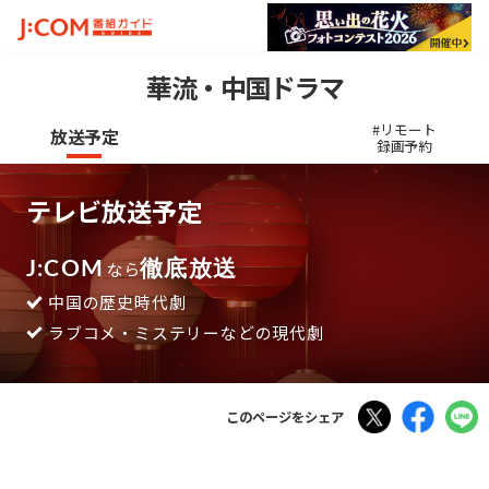
華流・中国ドラマ
#リモート
放送予定
録画予約
テレビ放送予定
J:COM
なら
徹底放送
中国の歴史時代劇
ラブコメ・ミステリーなどの現代劇
Tweet
Faceboo
このページをシェア