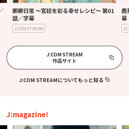
／
卿卿日常 〜宮廷を彩る幸せレシピ〜 第01
鹿
話／字幕
幕
J:COM STREAM
J:
J:COM STREAM
作品サイト
J:COM STREAMについてもっと知る
J:magazine!