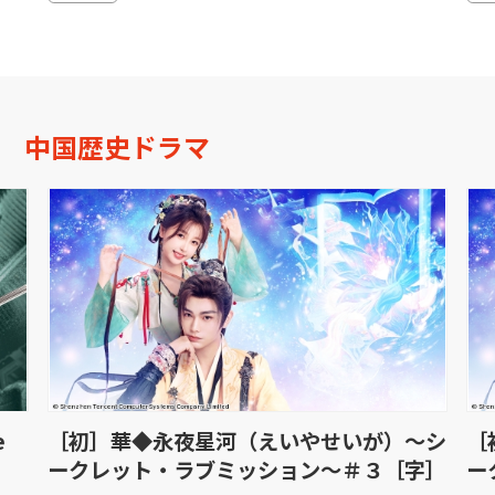
中国歴史ドラマ
e
［初］華◆永夜星河（えいやせいが）〜シ
［
ークレット・ラブミッション〜＃３［字］
ー