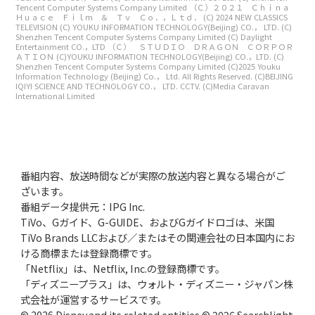
Tencent Computer Systems Company Limited
（Ｃ）２０２１ Ｃｈｉｎａ
Ｈｕａｃｅ Ｆｉｌｍ ＆ Ｔｖ Ｃｏ．，Ｌｔｄ．
(C) 2024 NEW CLASSICS
TELEVISION
(C) YOUKU INFORMATION TECHNOLOGY(Beijing) CO.， LTD.
(C)
Shenzhen Tencent Computer Systems Company Limited
(C) Daylight
Entertainment CO.，LTD
（Ｃ） ＳＴＵＤＩＯ ＤＲＡＧＯＮ ＣＯＲＰＯＲ
ＡＴＩＯＮ
(C)YOUKU INFORMATION TECHNOLOGY(Beijing) CO.，LTD.
(C)
Shenzhen Tencent Computer Systems Company Limited
(C)2025 Youku
Information Technology (Beijing) Co.， Ltd. All Rights Reserved.
(C)BEIJING
IQIYI SCIENCE AND TECHNOLOGY CO.， LTD. CCTV.
(C)Media Caravan
International Limited
番組内容、放送時間などが実際の放送内容と異なる場合がご
ざいます。
番組データ提供元：IPG Inc.
TiVo、Gガイド、G-GUIDE、およびGガイドロゴは、米国
TiVo Brands LLCおよび／またはその関連会社の日本国内にお
ける商標または登録商標です。
「Netflix」は、Netflix, Inc.の登録商標です。
「ディズニープラス」は、ウォルト・ディズニー・ジャパン株
式会社が運営するサービスです。
© 2026 Disney and its related entities © 2026 Searchlight