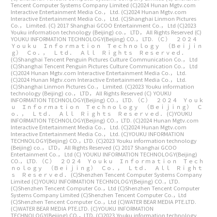
Tencent Computer Systems Company Limited
(C)2024 Hunan Mgtv.com
Interactive Entertainment Media Co.， Ltd.
(C)2024 Hunan Mgtv.com
Interactive Entertainment Media Co.， Ltd.
(C)Shanghai Linmon Pictures
Co.， Limited.
(C) 2017 Shanghai GCOO Entertainment Co.， Ltd
(C)2023
Youku information technology (Beijing) co.， LTD， All Rights Reserved
(C)
YOUKU INFORMATION TECHNOLOGY(Beijing) CO.， LTD.
（Ｃ） ２０２４
Ｙｏｕｋｕ Ｉｎｆｏｒｍａｔｉｏｎ Ｔｅｃｈｎｏｌｏｇｙ （Ｂｅｉｊｉｎ
ｇ） Ｃｏ．， Ｌｔｄ． Ａｌｌ Ｒｉｇｈｔｓ Ｒｅｓｅｒｖｅｄ．
(C)Shanghai Tencent Penguin Pictures Culture Communication Co.， Ltd
(C)Shanghai Tencent Penguin Pictures Culture Communication Co.， Ltd
(C)2024 Hunan Mgtv.com Interactive Entertainment Media Co.， Ltd.
(C)2024 Hunan Mgtv.com Interactive Entertainment Media Co.， Ltd.
(C)Shanghai Linmon Pictures Co.， Limited.
(C)2023 Youku information
technology (Beijing) co.， LTD， All Rights Reserved
(C) YOUKU
INFORMATION TECHNOLOGY(Beijing) CO.， LTD.
（Ｃ） ２０２４ Ｙｏｕｋ
ｕ Ｉｎｆｏｒｍａｔｉｏｎ Ｔｅｃｈｎｏｌｏｇｙ （Ｂｅｉｊｉｎｇ） Ｃ
ｏ．， Ｌｔｄ． Ａｌｌ Ｒｉｇｈｔｓ Ｒｅｓｅｒｖｅｄ．
(C)YOUKU
INFORMATION TECHNOLOGY(Beijing) CO.，LTD.
(C)2024 Hunan Mgtv.com
Interactive Entertainment Media Co.， Ltd.
(C)2024 Hunan Mgtv.com
Interactive Entertainment Media Co.， Ltd.
(C)YOUKU INFORMATION
TECHNOLOGY(Beijing) CO.，LTD.
(C)2023 Youku information technology
(Beijing) co.， LTD， All Rights Reserved
(C) 2017 Shanghai GCOO
Entertainment Co.， Ltd
(C) YOUKU INFORMATION TECHNOLOGY(Beijing)
CO.， LTD.
（Ｃ） ２０２４ Ｙｏｕｋｕ Ｉｎｆｏｒｍａｔｉｏｎ Ｔｅｃｈ
ｎｏｌｏｇｙ （Ｂｅｉｊｉｎｇ） Ｃｏ．， Ｌｔｄ． Ａｌｌ Ｒｉｇｈｔ
ｓ Ｒｅｓｅｒｖｅｄ．
(C)Shenzhen Tencent Computer Systems Company
Limited
(C)YOUKU INFORMATION TECHNOLOGY(Beijing) CO.，LTD.
(C)Shenzhen Tencent Computer Co.，Ltd
(C)Shenzhen Tencent Computer
Systems Company Limited
(C)Shenzhen Tencent Computer Co.，Ltd
(C)Shenzhen Tencent Computer Co.，Ltd
(C)WATER BEAR MEDIA PTE.LTD.
(C)WATER BEAR MEDIA PTE.LTD.
(C)YOUKU INFORMATION
TECHNOLOGY(Beijing) CO.，LTD.
(C)2023 Youku information technology