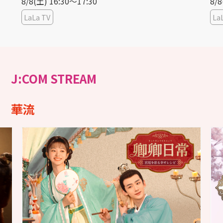
8/8(土) 16:30〜17:30
8/8
LaLa TV
La
J:COM STREAM
華流