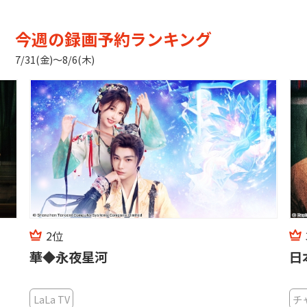
今週の録画予約ランキング
7/31(金)〜8/6(木)
2位
華◆永夜星河
日
LaLa TV
チ