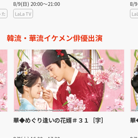
8/9(日) 20:00〜21:00
8/9
うた
LaLa TV
La
韓流・華流イケメン俳優出演
華◆めぐり逢いの花婿＃３１［字］
華