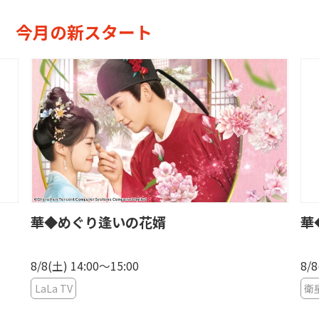
今月の新スタート
華◆めぐり逢いの花婿
華
8/8(土) 14:00〜15:00
8/8
LaLa TV
衛