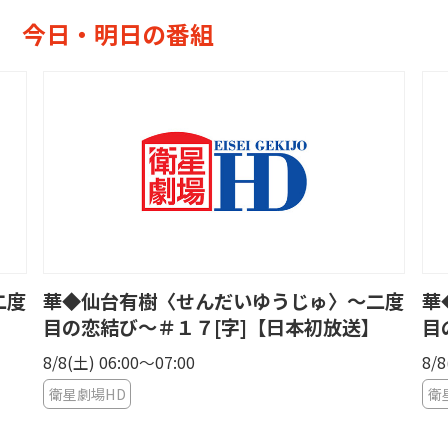
今日・明日の番組
二度
華◆仙台有樹〈せんだいゆうじゅ〉〜二度
華
】
目の恋結び〜＃１７[字]【日本初放送】
目
8/8(土) 06:00〜07:00
8/8
衛星劇場HD
衛