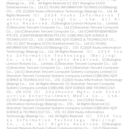
(Beijing) co.， LTD， All Rights Reserved
(C) 2017 Shanghai GCOO
Entertainment Co.， Ltd
(C) YOUKU INFORMATION TECHNOLOGY(Beijing)
CO.， LTD.
(C)2024 Youku Information Technology (Beijing) Co.， Ltd. All
Rights Reserved.
（Ｃ） ２０２４ Ｙｏｕｋｕ Ｉｎｆｏｒｍａｔｉｏｎ Ｔ
ｅｃｈｎｏｌｏｇｙ （Ｂｅｉｊｉｎｇ） Ｃｏ．， Ｌｔｄ． Ａｌｌ Ｒｉ
ｇｈｔｓ Ｒｅｓｅｒｖｅｄ．
(C)Shanghai Linmon Pictures Co.， Limited.
(C)Shenzhen Tencent Computer Co.，Ltd
(C)Shenzhen Tencent Computer
Co.，Ltd
(C)Shenzhen Tencent Computer Co.，Ltd
(C)WATER BEAR MEDIA
PTE.LTD.
(C)WATER BEAR MEDIA PTE.LTD.
(C)BEIJING IQIYI SCIENCE &
TECHNOLOGY CO.， LTD.
(C)BEIJING IQIYI SCIENCE & TECHNOLOGY CO.，
LTD.
(C) 2017 Shanghai GCOO Entertainment Co.， Ltd
(C) YOUKU
INFORMATION TECHNOLOGY(Beijing) CO.， LTD.
(C)2024 Youku Information
Technology (Beijing) Co.， Ltd. All Rights Reserved.
（Ｃ） ２０２４ Ｙｏｕ
ｋｕ Ｉｎｆｏｒｍａｔｉｏｎ Ｔｅｃｈｎｏｌｏｇｙ （Ｂｅｉｊｉｎｇ）
Ｃｏ．， Ｌｔｄ． Ａｌｌ Ｒｉｇｈｔｓ Ｒｅｓｅｒｖｅｄ．
(C)Shanghai
Linmon Pictures Co.， Limited.
(C)Shenzhen Tencent Computer Co.，Ltd
(C)Shenzhen Tencent Computer Co.，Ltd
(C)Shenzhen Tencent Computer
Co.，Ltd
(C) Shenzhen Tencent Computer Systems Company Limited
(C)
Shenzhen Tencent Computer Systems Company Limited
(C)BEIJING IQIYI
SCIENCE & TECHNOLOGY CO.， LTD.
(C)2025 Youku Information Technology
(Beijing) Co.， Ltd. All Rights Reserved.
(C) Shenzhen Tencent Computer
Systems Company Limited
(C)BEIJING IQIYI SCIENCE AND TECHNOLOGY
CO.， LTD. CCTV.
（Ｃ） ２０２２Ｈｕｎａｎ Ｍｇｔｖ．ｃｏｍ Ｉｎｔｅｒ
ａｃｔｉｖｅ Ｅｎｔｅｒｔａｉｎｍｅｎｔ Ｍｅｄｉａ Ｃｏ．， Ｌｔｄ．
(C) 2017 Shanghai GCOO Entertainment Co.， Ltd
(C)2023 Youku
information technology (Beijing) co.， LTD， All Rights Reserved
(C)
Shenzhen Tencent Computer Systems Company Limited
(C)BEIJING IQIYI
SCIENCE & TECHNOLOGY CO.， LTD.
(C) 2024 Youku Information
Technology (Beijing) Co.， Ltd. All Rights Reserved
（Ｃ） ２０２４ Ｙｏｕ
ｋｕ Ｉｎｆｏｒｍａｔｉｏｎ Ｔｅｃｈｎｏｌｏｇｙ （Ｂｅｉｊｉｎｇ）
Ｃｏ．， Ｌｔｄ． Ａｌｌ Ｒｉｇｈｔｓ Ｒｅｓｅｒｖｅｄ．
(C)Shanghai
Tencent Penguin Pictures Culture Communication Co.， Ltd
(C)Shenzhen