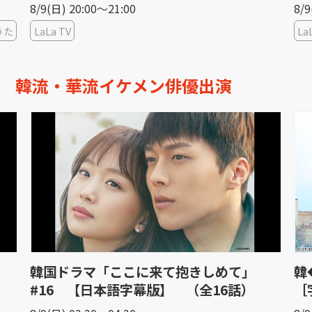
8/9(日) 21:00〜22:00
8/1
LaLa TV
日
韓流・華流イケメン俳優出演
韓◆ボーイフレンド＃７＜ノーカット版＞
韓
［字］
［