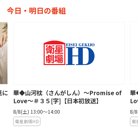
今日・明日の番組
廷に
華◆山河枕（さんがしん）〜Promise of
華
Love〜＃３５[字]【日本初放送】
L
8/8(土) 13:00〜14:00
8/8
衛星劇場HD
衛