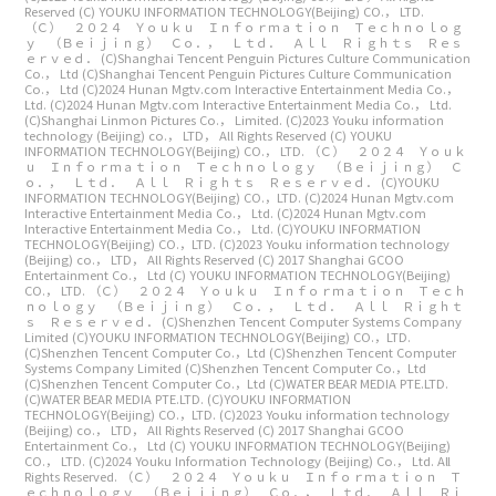
Reserved
(C) YOUKU INFORMATION TECHNOLOGY(Beijing) CO.， LTD.
（Ｃ） ２０２４ Ｙｏｕｋｕ Ｉｎｆｏｒｍａｔｉｏｎ Ｔｅｃｈｎｏｌｏｇ
ｙ （Ｂｅｉｊｉｎｇ） Ｃｏ．， Ｌｔｄ． Ａｌｌ Ｒｉｇｈｔｓ Ｒｅｓ
ｅｒｖｅｄ．
(C)Shanghai Tencent Penguin Pictures Culture Communication
Co.， Ltd
(C)Shanghai Tencent Penguin Pictures Culture Communication
Co.， Ltd
(C)2024 Hunan Mgtv.com Interactive Entertainment Media Co.，
Ltd.
(C)2024 Hunan Mgtv.com Interactive Entertainment Media Co.， Ltd.
(C)Shanghai Linmon Pictures Co.， Limited.
(C)2023 Youku information
technology (Beijing) co.， LTD， All Rights Reserved
(C) YOUKU
INFORMATION TECHNOLOGY(Beijing) CO.， LTD.
（Ｃ） ２０２４ Ｙｏｕｋ
ｕ Ｉｎｆｏｒｍａｔｉｏｎ Ｔｅｃｈｎｏｌｏｇｙ （Ｂｅｉｊｉｎｇ） Ｃ
ｏ．， Ｌｔｄ． Ａｌｌ Ｒｉｇｈｔｓ Ｒｅｓｅｒｖｅｄ．
(C)YOUKU
INFORMATION TECHNOLOGY(Beijing) CO.，LTD.
(C)2024 Hunan Mgtv.com
Interactive Entertainment Media Co.， Ltd.
(C)2024 Hunan Mgtv.com
Interactive Entertainment Media Co.， Ltd.
(C)YOUKU INFORMATION
TECHNOLOGY(Beijing) CO.，LTD.
(C)2023 Youku information technology
(Beijing) co.， LTD， All Rights Reserved
(C) 2017 Shanghai GCOO
Entertainment Co.， Ltd
(C) YOUKU INFORMATION TECHNOLOGY(Beijing)
CO.， LTD.
（Ｃ） ２０２４ Ｙｏｕｋｕ Ｉｎｆｏｒｍａｔｉｏｎ Ｔｅｃｈ
ｎｏｌｏｇｙ （Ｂｅｉｊｉｎｇ） Ｃｏ．， Ｌｔｄ． Ａｌｌ Ｒｉｇｈｔ
ｓ Ｒｅｓｅｒｖｅｄ．
(C)Shenzhen Tencent Computer Systems Company
Limited
(C)YOUKU INFORMATION TECHNOLOGY(Beijing) CO.，LTD.
(C)Shenzhen Tencent Computer Co.，Ltd
(C)Shenzhen Tencent Computer
Systems Company Limited
(C)Shenzhen Tencent Computer Co.，Ltd
(C)Shenzhen Tencent Computer Co.，Ltd
(C)WATER BEAR MEDIA PTE.LTD.
(C)WATER BEAR MEDIA PTE.LTD.
(C)YOUKU INFORMATION
TECHNOLOGY(Beijing) CO.，LTD.
(C)2023 Youku information technology
(Beijing) co.， LTD， All Rights Reserved
(C) 2017 Shanghai GCOO
Entertainment Co.， Ltd
(C) YOUKU INFORMATION TECHNOLOGY(Beijing)
CO.， LTD.
(C)2024 Youku Information Technology (Beijing) Co.， Ltd. All
Rights Reserved.
（Ｃ） ２０２４ Ｙｏｕｋｕ Ｉｎｆｏｒｍａｔｉｏｎ Ｔ
ｅｃｈｎｏｌｏｇｙ （Ｂｅｉｊｉｎｇ） Ｃｏ．， Ｌｔｄ． Ａｌｌ Ｒｉ