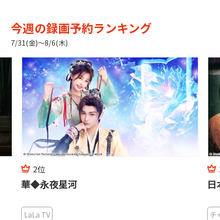
今週の録画予約ランキング
7/31(金)〜8/6(木)
2位
華◆永夜星河
日
LaLa TV
チ