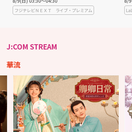
8/9(日) 08:00〜09:15
8/9
LaLa TV
La
J:COM STREAM
華流