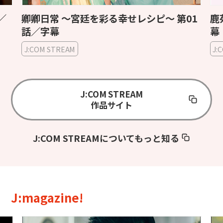
／
卿卿日常 〜宮廷を彩る幸せレシピ〜 第01
鹿
話／字幕
幕
J:COM STREAM
J:
J:COM STREAM
作品サイト
J:COM STREAMについてもっと知る
J:magazine!