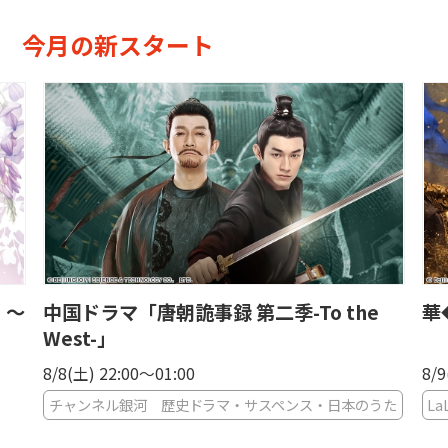
今月の新スタート
）～
中国ドラマ「唐朝詭事録 第二季-To the
華
West-」
8/8(土) 22:00〜01:00
8/9
チャンネル銀河 歴史ドラマ・サスペンス・日本のうた
La