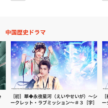
中国歴史ドラマ
〜シ
［初］華◆永夜星河（えいやせいが）〜シ
【
字］
ークレット・ラブミッション〜＃４［字］
最