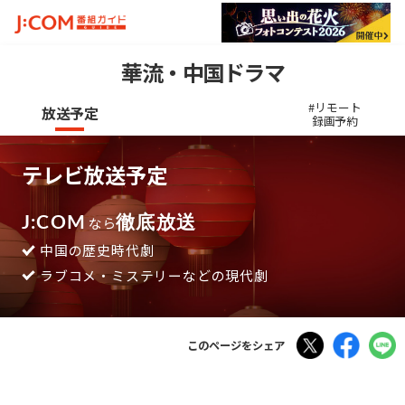
華流・中国ドラマ
#リモート
放送予定
録画予約
テレビ放送予定
J:COM
なら
徹底放送
中国の歴史時代劇
ラブコメ・ミステリーなどの現代劇
Tweet
Faceboo
このページをシェア