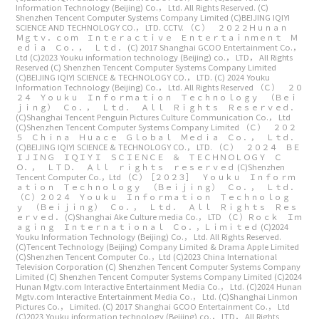
Information Technology (Beijing) Co.， Ltd. All Rights Reserved.
(C)
Shenzhen Tencent Computer Systems Company Limited
(C)BEIJING IQIYI
SCIENCE AND TECHNOLOGY CO.， LTD. CCTV.
（Ｃ） ２０２２Ｈｕｎａｎ
Ｍｇｔｖ．ｃｏｍ Ｉｎｔｅｒａｃｔｉｖｅ Ｅｎｔｅｒｔａｉｎｍｅｎｔ Ｍ
ｅｄｉａ Ｃｏ．， Ｌｔｄ．
(C) 2017 Shanghai GCOO Entertainment Co.，
Ltd
(C)2023 Youku information technology (Beijing) co.， LTD， All Rights
Reserved
(C) Shenzhen Tencent Computer Systems Company Limited
(C)BEIJING IQIYI SCIENCE & TECHNOLOGY CO.， LTD.
(C) 2024 Youku
Information Technology (Beijing) Co.， Ltd. All Rights Reserved
（Ｃ） ２０
２４ Ｙｏｕｋｕ Ｉｎｆｏｒｍａｔｉｏｎ Ｔｅｃｈｎｏｌｏｇｙ （Ｂｅｉ
ｊｉｎｇ） Ｃｏ．， Ｌｔｄ． Ａｌｌ Ｒｉｇｈｔｓ Ｒｅｓｅｒｖｅｄ．
(C)Shanghai Tencent Penguin Pictures Culture Communication Co.， Ltd
(C)Shenzhen Tencent Computer Systems Company Limited
（Ｃ） ２０２
５ Ｃｈｉｎａ Ｈｕａｃｅ Ｇｌｏｂａｌ Ｍｅｄｉａ Ｃｏ．， Ｌｔｄ．
(C)BEIJING IQIYI SCIENCE & TECHNOLOGY CO.， LTD.
（Ｃ） ２０２４ ＢＥ
ＩＪＩＮＧ ＩＱＩＹＩ ＳＣＩＥＮＣＥ ＆ ＴＥＣＨＮＯＬＯＧＹ Ｃ
Ｏ．， ＬＴＤ． Ａｌｌ ｒｉｇｈｔｓ ｒｅｓｅｒｖｅｄ
(C)Shenzhen
Tencent Computer Co.，Ltd
（Ｃ）［２０２３］ Ｙｏｕｋｕ Ｉｎｆｏｒｍ
ａｔｉｏｎ Ｔｅｃｈｎｏｌｏｇｙ （Ｂｅｉｊｉｎｇ） Ｃｏ．， Ｌｔｄ．
（Ｃ）２０２４ Ｙｏｕｋｕ Ｉｎｆｏｒｍａｔｉｏｎ Ｔｅｃｈｎｏｌｏｇ
ｙ （Ｂｅｉｊｉｎｇ） Ｃｏ．， Ｌｔｄ． Ａｌｌ Ｒｉｇｈｔｓ Ｒｅｓ
ｅｒｖｅｄ．
(C)Shanghai Ake Culture media Co.， LTD
（Ｃ）Ｒｏｃｋ Ｉｍ
ａｇｉｎｇ Ｉｎｔｅｒｎａｔｉｏｎａｌ Ｃｏ．，Ｌｉｍｉｔｅｄ
(C)2024
Youku Information Technology (Beijing) Co.， Ltd. All Rights Reserved.
(C)Tencent Technology (Beijing) Company Limited & Drama Apple Limited
(C)Shenzhen Tencent Computer Co.，Ltd
(C)2023 China International
Television Corporation
(C) Shenzhen Tencent Computer Systems Company
Limited
(C) Shenzhen Tencent Computer Systems Company Limited
(C)2024
Hunan Mgtv.com Interactive Entertainment Media Co.， Ltd.
(C)2024 Hunan
Mgtv.com Interactive Entertainment Media Co.， Ltd.
(C)Shanghai Linmon
Pictures Co.， Limited.
(C) 2017 Shanghai GCOO Entertainment Co.， Ltd
(C)2023 Youku information technology (Beijing) co.， LTD， All Rights