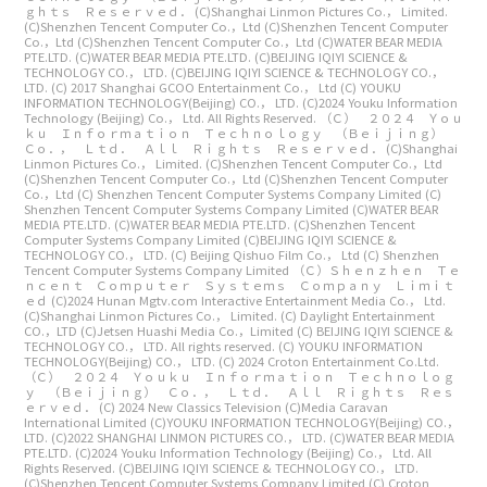
ｇｈｔｓ Ｒｅｓｅｒｖｅｄ．
(C)Shanghai Linmon Pictures Co.， Limited.
(C)Shenzhen Tencent Computer Co.，Ltd
(C)Shenzhen Tencent Computer
Co.，Ltd
(C)Shenzhen Tencent Computer Co.，Ltd
(C)WATER BEAR MEDIA
PTE.LTD.
(C)WATER BEAR MEDIA PTE.LTD.
(C)BEIJING IQIYI SCIENCE &
TECHNOLOGY CO.， LTD.
(C)BEIJING IQIYI SCIENCE & TECHNOLOGY CO.，
LTD.
(C) 2017 Shanghai GCOO Entertainment Co.， Ltd
(C) YOUKU
INFORMATION TECHNOLOGY(Beijing) CO.， LTD.
(C)2024 Youku Information
Technology (Beijing) Co.， Ltd. All Rights Reserved.
（Ｃ） ２０２４ Ｙｏｕ
ｋｕ Ｉｎｆｏｒｍａｔｉｏｎ Ｔｅｃｈｎｏｌｏｇｙ （Ｂｅｉｊｉｎｇ）
Ｃｏ．， Ｌｔｄ． Ａｌｌ Ｒｉｇｈｔｓ Ｒｅｓｅｒｖｅｄ．
(C)Shanghai
Linmon Pictures Co.， Limited.
(C)Shenzhen Tencent Computer Co.，Ltd
(C)Shenzhen Tencent Computer Co.，Ltd
(C)Shenzhen Tencent Computer
Co.，Ltd
(C) Shenzhen Tencent Computer Systems Company Limited
(C)
Shenzhen Tencent Computer Systems Company Limited
(C)WATER BEAR
MEDIA PTE.LTD.
(C)WATER BEAR MEDIA PTE.LTD.
(C)Shenzhen Tencent
Computer Systems Company Limited
(C)BEIJING IQIYI SCIENCE &
TECHNOLOGY CO.， LTD.
(C) Beijing Qishuo Film Co.， Ltd
(C) Shenzhen
Tencent Computer Systems Company Limited
（Ｃ）Ｓｈｅｎｚｈｅｎ Ｔｅ
ｎｃｅｎｔ Ｃｏｍｐｕｔｅｒ Ｓｙｓｔｅｍｓ Ｃｏｍｐａｎｙ Ｌｉｍｉｔ
ｅｄ
(C)2024 Hunan Mgtv.com Interactive Entertainment Media Co.， Ltd.
(C)Shanghai Linmon Pictures Co.， Limited.
(C) Daylight Entertainment
CO.，LTD
(C)Jetsen Huashi Media Co.，Limited
(C) BEIJING IQIYI SCIENCE &
TECHNOLOGY CO.， LTD. All rights reserved.
(C) YOUKU INFORMATION
TECHNOLOGY(Beijing) CO.， LTD.
(C) 2024 Croton Entertainment Co.Ltd.
（Ｃ） ２０２４ Ｙｏｕｋｕ Ｉｎｆｏｒｍａｔｉｏｎ Ｔｅｃｈｎｏｌｏｇ
ｙ （Ｂｅｉｊｉｎｇ） Ｃｏ．， Ｌｔｄ． Ａｌｌ Ｒｉｇｈｔｓ Ｒｅｓ
ｅｒｖｅｄ．
(C) 2024 New Classics Television
(C)Media Caravan
International Limited
(C)YOUKU INFORMATION TECHNOLOGY(Beijing) CO.，
LTD.
(C)2022 SHANGHAI LINMON PICTURES CO.， LTD.
(C)WATER BEAR MEDIA
PTE.LTD.
(C)2024 Youku Information Technology (Beijing) Co.， Ltd. All
Rights Reserved.
(C)BEIJING IQIYI SCIENCE & TECHNOLOGY CO.， LTD.
(C)Shenzhen Tencent Computer Systems Company Limited
(C) Croton