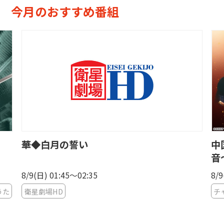
今月のおすすめ番組
中国ドラマ「掌心〜宮廷に響く復讐の鈴
華
音〜」
8/9(日) 04:00〜05:00
8/9
チャンネル銀河 歴史ドラマ・サスペンス・日本のうた
La