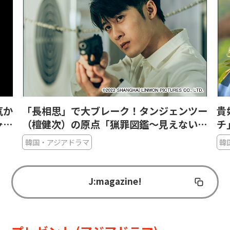
気か
「長相思」で大ブレーク！タンジェンツー
貴
ャッ
（檀健次）の原点「猟罪図鑑～見えない肖
チ
像画～」で光る目の演技
図
韓国・アジアドラマ
韓
J:magazine!