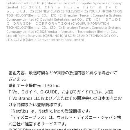
Entertainment Co. Ltd.
(C) Shenzhen Tencent Computer Systems Company
Limited
（Ｃ）２０２１ Ｃｈｉｎａ Ｈｕａｃｅ Ｆｉｌｍ ＆ Ｔｖ Ｃ
ｏ．，Ｌｔｄ．
(C) 2024 NEW CLASSICS TELEVISION
(C) YOUKU INFORMATION
TECHNOLOGY(Beijing) CO.， LTD.
(C) Shenzhen Tencent Computer Systems
Company Limited
(C) Daylight Entertainment CO.，LTD
（Ｃ） ＳＴＵＤＩ
Ｏ ＤＲＡＧＯＮ ＣＯＲＰＯＲＡＴＩＯＮ
(C)YOUKU INFORMATION
TECHNOLOGY(Beijing) CO.，LTD.
(C) Shenzhen Tencent Computer Systems
Company Limited
(C)2025 Youku Information Technology (Beijing) Co.，
Ltd. All Rights Reserved.
(C)BEIJING IQIYI SCIENCE AND TECHNOLOGY CO.，
LTD. CCTV.
(C)Media Caravan International Limited
番組内容、放送時間などが実際の放送内容と異なる場合がご
ざいます。
番組データ提供元：IPG Inc.
TiVo、Gガイド、G-GUIDE、およびGガイドロゴは、米国
TiVo Brands LLCおよび／またはその関連会社の日本国内にお
ける商標または登録商標です。
「Netflix」は、Netflix, Inc.の登録商標です。
「ディズニープラス」は、ウォルト・ディズニー・ジャパン株
式会社が運営するサービスです。
© 2026 Disney and its related entities © 2026 Searchlight