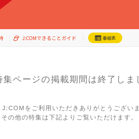
待
J:COMできることガイド
番組表
特集ページの掲載期間は
終了しま
ネット動画
CS番組一覧
加入者優待
n! J:COMをご利用いただき
ありがとうござい
その他の特集は下記よりご覧いただけます。