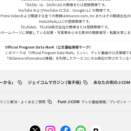
「DAZN」は、DAZN Ltd.の商標または登録商標です。
YouTube およびYouTube ロゴは、Google LLC の商標です。
、Prime Videoおよび関連する全ての商標はAmazon.com, Inc.またはその関連会
HuluはHulu,LLCの登録商標です。
TELASAは、TELASA株式会社の商標または登録商標です。
のホームページに掲載している記事・写真等あらゆる素材の無断複写・転載を禁じま
Official Program Data Mark（公式番組情報マーク）
このマークは「Official Program Data Mark」といい、テレビ番組の公式情報
「SI(Service Information)情報」を利用したサービスにのみ表記が許されて
ーかる」
ジェイコムマガジン (電子版)
あなたの街のJ:COM
Fun! J:COM
りごと解決・よくあるご質問
テレビ番組情報／プレゼント・