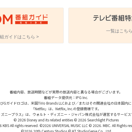
一覧はこちら
組ガイドはこちら >
海外ドラマ
国内ドラマ
アジア
楽
エンタメ・
バラエティ
ドキュメ
番組内容、放送時間などが実際の放送内容と異なる場合がございます。
番組データ提供元：IPG Inc.
、およびGガイドロゴは、米国TiVo Brands LLCおよび／またはその関連会社の日本
「Netflix」は、Netflix, Inc.の登録商標です。
ィズニープラス」は、ウォルト・ディズニー・ジャパン株式会社が運営するサービス
© 2026 Disney and its related entities © 2026 Searchlight Pictures
J:COMチャンネル
 KBS All rights reserved. ©2026 UNIVERSAL MUSIC LLC © 2026. MBC. All Rights res
©2026 20th Century Studios © KT StudioGenie Co., Ltd