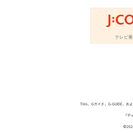
番組ジャンル
テレビ番
洋画
邦画
音
アニメ・キッズ
地域メディア
TiVo、Gガイド、G-GUIDE
「デ
Jテレ
©2026