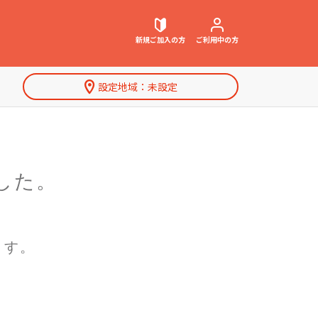
新規ご加入
の方
ご利用中
の方
設定地域：
未設定
契約内容確認・変更
お困りごと解決・よくあるご質問
した。
特集一覧
ウェブメール
マガジン
ます。