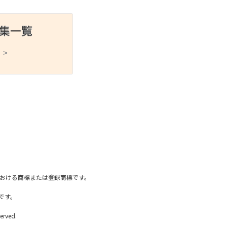
 >
スポーツ
ドラマ
ンタリー
・ホビー
アダルト
国内における商標または登録商標です。
です。
erved.