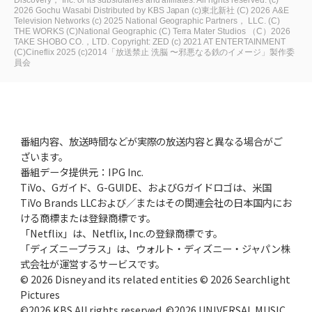
Discovery， Inc. or its subsidiaries and affiliates. All rights reserved.
(c)
2026 Gochu Wasabi Distributed by KBS Japan
(c)東北新社
(C) 2026 A&E
Television Networks
(c) 2025 National Geographic Partners， LLC.
(C)
THE WORKS
(C)National Geographic
(C) Terra Mater Studios
（C）2026
TAKE SHOBO CO.，LTD.
Copyright: ZED
(c) 2021 AT ENTERTAINMENT
(C)Cineflix 2025
(c)2014「放送禁止 洗脳 〜邪悪なる鉄のイメージ」製作委
員会
番組内容、放送時間などが実際の放送内容と異なる場合がご
ざいます。
番組データ提供元：IPG Inc.
TiVo、Gガイド、G-GUIDE、およびGガイドロゴは、米国
TiVo Brands LLCおよび／またはその関連会社の日本国内にお
ける商標または登録商標です。
「Netflix」は、Netflix, Inc.の登録商標です。
「ディズニープラス」は、ウォルト・ディズニー・ジャパン株
式会社が運営するサービスです。
© 2026 Disney and its related entities © 2026 Searchlight
Pictures
©2026 KBS All rights reserved. ©2026 UNIVERSAL MUSIC