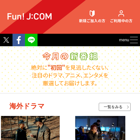
新規ご加入
の方
ご利用中
の方
Twitter
Facebook
menu
契約内容確認・変更
絶対に
"初回"
を見逃したくない、
注目のドラマ、アニメ、エンタメを
厳選してお届けします。
お困りごと解決・よくあるご質問
海外ドラマ
一覧をみる
ウェブメール
マガジン