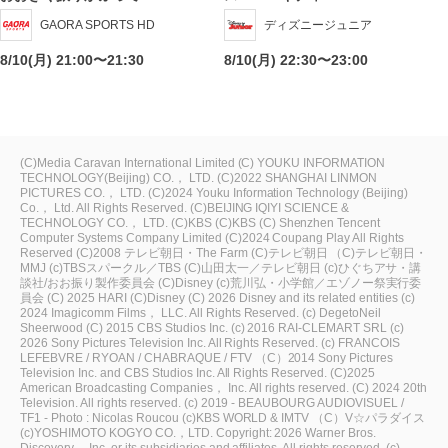
GAORA SPORTS HD
ディズニージュニア
8/10(月) 21:00〜21:30
8/10(月) 22:30〜23:00
(C)Media Caravan International Limited
(C) YOUKU INFORMATION
TECHNOLOGY(Beijing) CO.， LTD.
(C)2022 SHANGHAI LINMON
PICTURES CO.， LTD.
(C)2024 Youku Information Technology (Beijing)
Co.， Ltd. All Rights Reserved.
(C)BEIJING IQIYI SCIENCE &
TECHNOLOGY CO.， LTD.
(C)KBS
(C)KBS
(C) Shenzhen Tencent
Computer Systems Company Limited
(C)2024 Coupang Play All Rights
Reserved
(C)2008 テレビ朝日・The Farm
(C)テレビ朝日
（C)テレビ朝日・
MMJ
(c)TBSスパークル／TBS
(C)山田太一／テレビ朝日
(c)ひぐちアサ・講
談社/おお振り製作委員会
(C)Disney
(c)荒川弘・小学館／エゾノー祭実行委
員会
(C) 2025 HARI
(C)Disney
(C) 2026 Disney and its related entities
(c)
2024 Imagicomm Films， LLC. All Rights Reserved.
(c) DegetoNeil
Sheerwood
(C) 2015 CBS Studios Inc.
(c) 2016 RAI-CLEMART SRL
(c)
2026 Sony Pictures Television Inc. All Rights Reserved.
(c) FRANCOIS
LEFEBVRE / RYOAN / CHABRAQUE / FTV
（C）2014 Sony Pictures
Television Inc. and CBS Studios Inc. All Rights Reserved.
(C)2025
American Broadcasting Companies， Inc. All rights reserved.
(C) 2024 20th
Television. All rights reserved.
(c) 2019 - BEAUBOURG AUDIOVISUEL /
TF1 - Photo : Nicolas Roucou
(c)KBS WORLD & IMTV
（C）V☆パラダイス
(c)YOSHIMOTO KOGYO CO.，LTD.
Copyright: 2026 Warner Bros.