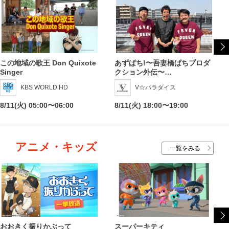
この地域の歌王 Don Quixote
あずぱち!〜吾妻橋ぱちプロダ
Singer
クション外伝〜…
KBS WORLD HD
V☆パラダイス
8/11(火) 05:00〜06:00
8/11(火) 18:00〜19:00
アニメ・キッズ
一覧をみる
おおきく振りかぶって
スーパーキティ