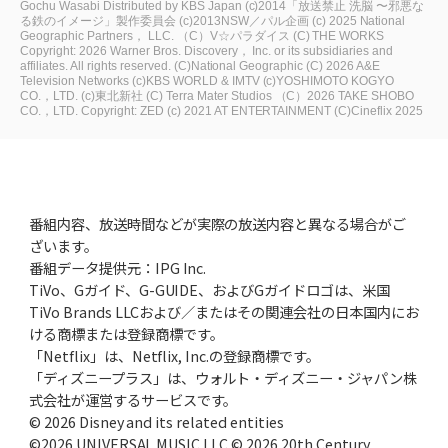
Gochu Wasabi Distributed by KBS Japan
(c)2014「放送禁止 洗脳 〜邪悪な
る鉄のイメージ」製作委員会
(c)2013NSW／パル企画
(c) 2025 National
Geographic Partners， LLC.
（C）V☆パラダイス
(C) THE WORKS
Copyright: 2026 Warner Bros. Discovery， Inc. or its subsidiaries and
affiliates. All rights reserved.
(C)National Geographic
(C) 2026 A&E
Television Networks
(c)KBS WORLD & IMTV
(c)YOSHIMOTO KOGYO
CO.，LTD.
(c)東北新社
(C) Terra Mater Studios
（C）2026 TAKE SHOBO
CO.，LTD.
Copyright: ZED
(c) 2021 AT ENTERTAINMENT
(C)Cineflix 2025
番組内容、放送時間などが実際の放送内容と異なる場合がご
ざいます。
番組データ提供元：IPG Inc.
TiVo、Gガイド、G-GUIDE、およびGガイドロゴは、米国
TiVo Brands LLCおよび／またはその関連会社の日本国内にお
ける商標または登録商標です。
「Netflix」は、Netflix, Inc.の登録商標です。
「ディズニープラス」は、ウォルト・ディズニー・ジャパン株
式会社が運営するサービスです。
© 2026 Disney and its related entities
©2026 UNIVERSAL MUSIC LLC © 2026 20th Century