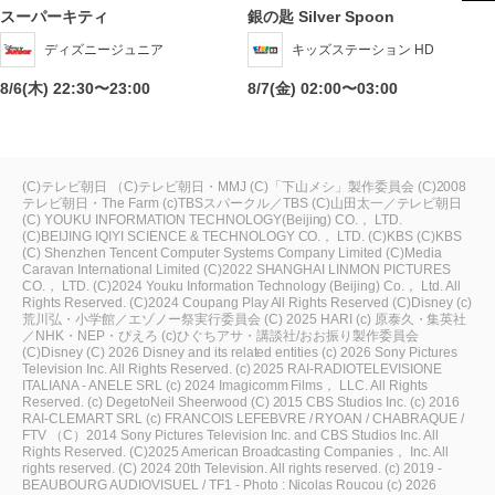
スーパーキティ
銀の匙 Silver Spoon
ディズニージュニア
キッズステーション HD
8/6(木) 22:30〜23:00
8/7(金) 02:00〜03:00
(C)テレビ朝日
（C)テレビ朝日・MMJ
(C)「下山メシ」製作委員会
(C)2008
テレビ朝日・The Farm
(c)TBSスパークル／TBS
(C)山田太一／テレビ朝日
(C) YOUKU INFORMATION TECHNOLOGY(Beijing) CO.， LTD.
(C)BEIJING IQIYI SCIENCE & TECHNOLOGY CO.， LTD.
(C)KBS
(C)KBS
(C) Shenzhen Tencent Computer Systems Company Limited
(C)Media
Caravan International Limited
(C)2022 SHANGHAI LINMON PICTURES
CO.， LTD.
(C)2024 Youku Information Technology (Beijing) Co.， Ltd. All
Rights Reserved.
(C)2024 Coupang Play All Rights Reserved
(C)Disney
(c)
荒川弘・小学館／エゾノー祭実行委員会
(C) 2025 HARI
(c) 原泰久・集英社
／NHK・NEP・ぴえろ
(c)ひぐちアサ・講談社/おお振り製作委員会
(C)Disney
(C) 2026 Disney and its related entities
(c) 2026 Sony Pictures
Television Inc. All Rights Reserved.
(c) 2025 RAI-RADIOTELEVISIONE
ITALIANA - ANELE SRL
(c) 2024 Imagicomm Films， LLC. All Rights
Reserved.
(c) DegetoNeil Sheerwood
(C) 2015 CBS Studios Inc.
(c) 2016
RAI-CLEMART SRL
(c) FRANCOIS LEFEBVRE / RYOAN / CHABRAQUE /
FTV
（C）2014 Sony Pictures Television Inc. and CBS Studios Inc. All
Rights Reserved.
(C)2025 American Broadcasting Companies， Inc. All
rights reserved.
(C) 2024 20th Television. All rights reserved.
(c) 2019 -
BEAUBOURG AUDIOVISUEL / TF1 - Photo : Nicolas Roucou
(c) 2026