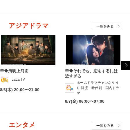
アジアドラマ
一覧をみる
華◆清明上河図
華◆それでも、恋をするには
近すぎる
LaLa TV
ホームドラマチャンネルＨ
Ｄ 韓流・時代劇・国内ドラ
8/6(木) 20:00〜21:00
マ
8/7(金) 06:00〜07:00
エンタメ
一覧をみる