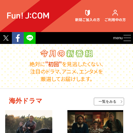
新規ご加入
の方
ご利用中
の方
Twitter
Facebook
menu
契約内容確認・変更
絶対に
"初回"
を見逃したくない、
注目のドラマ、アニメ、エンタメを
厳選してお届けします。
お困りごと解決・よくあるご質問
海外ドラマ
一覧をみる
ウェブメール
マガジン