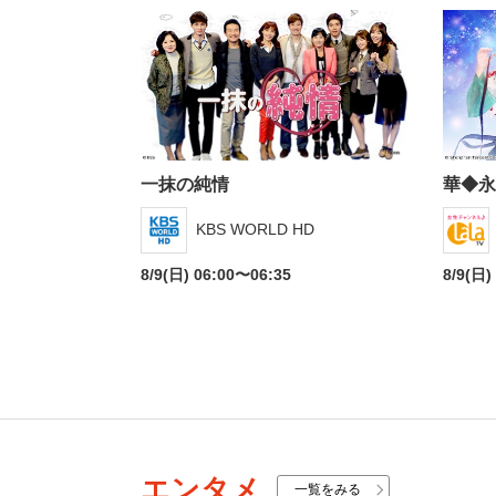
一抹の純情
華◆永
KBS WORLD HD
8/9(日) 06:00〜06:35
8/9(日)
エンタメ
一覧をみる