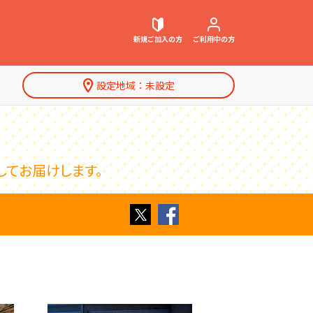
新規ご加入
の方
ご利用中
の方
設定地域：
未設定
契約内容確認・変更
してお届けします。
お困りごと解決・よくあるご質問
Twitter
Facebook
特集一覧
ウェブメール
マガジン