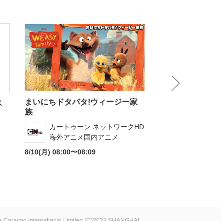
NEXT
まいにちドタバタ!ウィージー家
銀の匙 Silver Sp
ス
族
キッズステー
カートゥーン ネットワークHD
海外アニメ国内アニメ
8/10(月) 14:00〜15
8/10(月) 08:00〜08:09
 Caravan International Limited
(C)2022 SHANGHAI