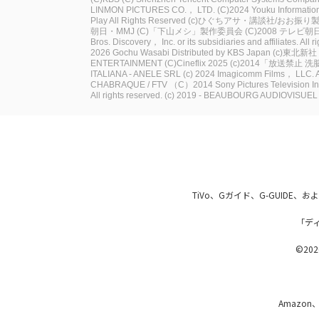
LINMON PICTURES CO.， LTD.
(C)2024 Youku Information
Play All Rights Reserved
(c)ひぐちアサ・講談社/おお振り
朝日・MMJ
(C)「下山メシ」製作委員会
(C)2008 テレビ朝日
Bros. Discovery， Inc. or its subsidiaries and affiliates. All 
2026 Gochu Wasabi Distributed by KBS Japan
(c)東北新社
ENTERTAINMENT
(C)Cineflix 2025
(c)2014「放送禁止
ITALIANA - ANELE SRL
(c) 2024 Imagicomm Films， LLC. A
CHABRAQUE / FTV
（C）2014 Sony Pictures Television Inc
All rights reserved.
(c) 2019 - BEAUBOURG AUDIOVISUEL / 
TiVo、Gガイド、G-GUIDE
「デ
©2026
Amazon