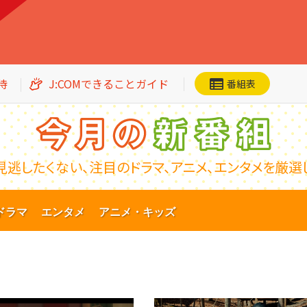
待
J:COMできることガイド
番組表
見逃したくない、
注目のドラマ、アニメ、エンタメを
厳選
ネット動画
CS番組一覧
ドラマ
加入者優待
エンタメ
アニメ・キッズ