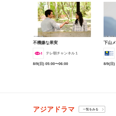
不機嫌な果実
下山メ
テレ朝チャンネル１
8/9(日) 05:00〜06:00
8/9(日)
アジアドラマ
一覧をみる