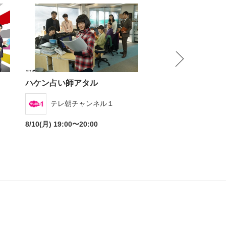
NEXT
ハケン占い師アタル
はだかの刑事
テレ朝チャンネル１
東映チャン
8/10(月) 19:00〜20:00
8/12(水) 09:00〜11