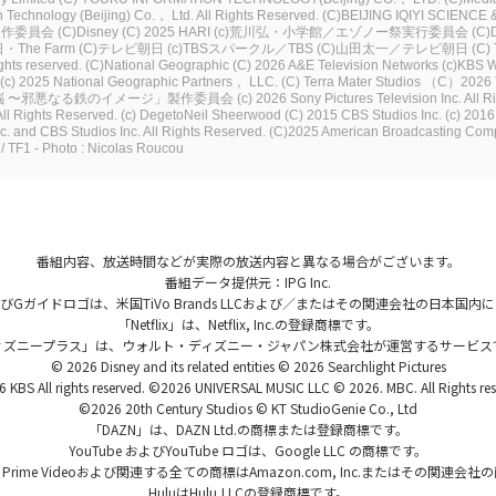
 Technology (Beijing) Co.， Ltd. All Rights Reserved.
(C)BEIJING IQIYI SCIENC
製作委員会
(C)Disney
(C) 2025 HARI
(c)荒川弘・小学館／エゾノー祭実行委員会
(C)
・The Farm
(C)テレビ朝日
(c)TBSスパークル／TBS
(C)山田太一／テレビ朝日
(C)
rights reserved.
(C)National Geographic
(C) 2026 A&E Television Networks
(c)KBS 
(c) 2025 National Geographic Partners， LLC.
(C) Terra Mater Studios
（C）2026 
 洗脳 〜邪悪なる鉄のイメージ」製作委員会
(c) 2026 Sony Pictures Television Inc. All 
ll Rights Reserved.
(c) DegetoNeil Sheerwood
(C) 2015 CBS Studios Inc.
(c) 20
. and CBS Studios Inc. All Rights Reserved.
(C)2025 American Broadcasting Compa
TF1 - Photo : Nicolas Roucou
番組内容、放送時間などが実際の放送内容と異なる場合がございます。
番組データ提供元：IPG Inc.
、およびGガイドロゴは、米国TiVo Brands LLCおよび／またはその関連会社の日本
「Netflix」は、Netflix, Inc.の登録商標です。
ィズニープラス」は、ウォルト・ディズニー・ジャパン株式会社が運営するサービス
© 2026 Disney and its related entities © 2026 Searchlight Pictures
 KBS All rights reserved. ©2026 UNIVERSAL MUSIC LLC © 2026. MBC. All Rights res
©2026 20th Century Studios © KT StudioGenie Co., Ltd
「DAZN」は、DAZN Ltd.の商標または登録商標です。
YouTube およびYouTube ロゴは、Google LLC の商標です。
、Prime Videoおよび関連する全ての商標はAmazon.com, Inc.またはその関連会
HuluはHulu,LLCの登録商標です。