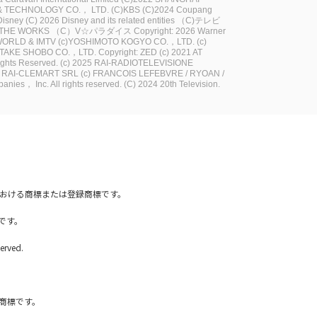
E & TECHNOLOGY CO.， LTD.
(C)KBS
(C)2024 Coupang
Disney
(C) 2026 Disney and its related entities
（C)テレビ
 THE WORKS
（C）V☆パラダイス
Copyright: 2026 Warner
WORLD & IMTV
(c)YOSHIMOTO KOGYO CO.，LTD.
(c)
TAKE SHOBO CO.，LTD.
Copyright: ZED
(c) 2021 AT
Rights Reserved.
(c) 2025 RAI-RADIOTELEVISIONE
16 RAI-CLEMART SRL
(c) FRANCOIS LEFEBVRE / RYOAN /
nies， Inc. All rights reserved.
(C) 2024 20th Television.
国内における商標または登録商標です。
です。
erved.
社の商標です。