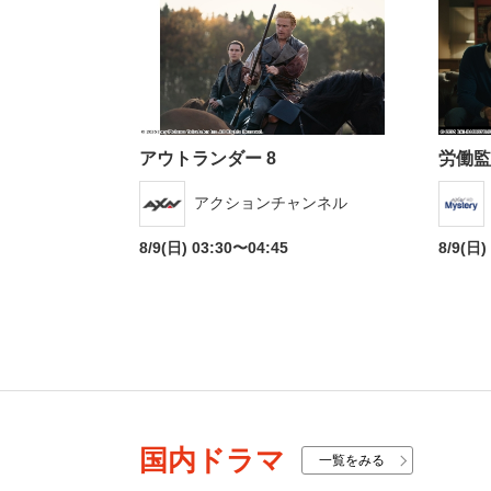
番組ジャンル
アウトランダー 8
労働監
洋画
邦画
アクションチャンネル
音
アニメ・キッズ
8/9(日) 03:30〜04:45
8/9(日)
地域メディア
Jテレ
国内ドラマ
一覧をみる