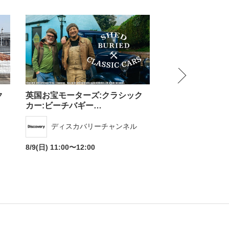
NEXT
ク
英国お宝モーターズ:クラシック
●集まれ!スゴ腕
カー:ビーチバギー…
●大草原のアニマ
ディスカバリーチャンネル
ナショナル
8/9(日) 11:00〜12:00
8/9(日) 11:00〜12: