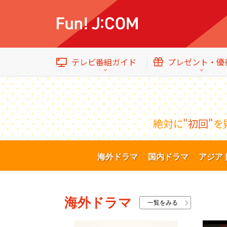
テレビ番組ガイド
プレゼント・優
絶対に
"初回"
を
イベント・プレゼント
テレビ番組ガイド
トップ
海外ドラマ
国内ドラマ
アジア
エンタメをもっと楽しむWebマガジン
海外ドラマ
一覧をみる