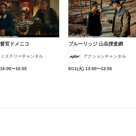
督官ドメニコ
ブルーリッジ 山岳捜査網
海外ドラマ
国内ドラマ
アジア
ミステリーチャンネル
アクションチャンネル
楽
エンタメ・
バラエティ
ドキュメ
 16:00〜16:55
8/11(火) 13:00〜13:55
J:COMチャンネル