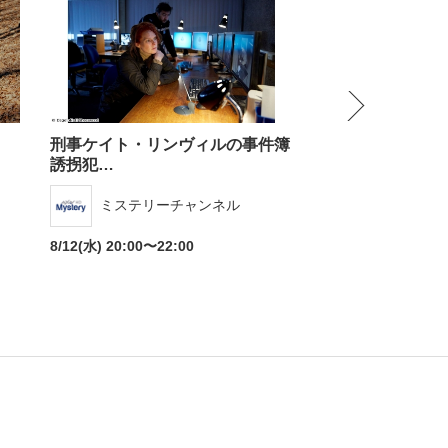
NEXT
刑事ケイト・リンヴィルの事件簿
CSI:科学捜査班 
誘拐犯…
スポーツ
ドラマ
Dlife（
ミステリーチャンネル
ンタリー
・ホビー
アダルト
8/14(金) 10:00〜11
8/12(水) 20:00〜22:00