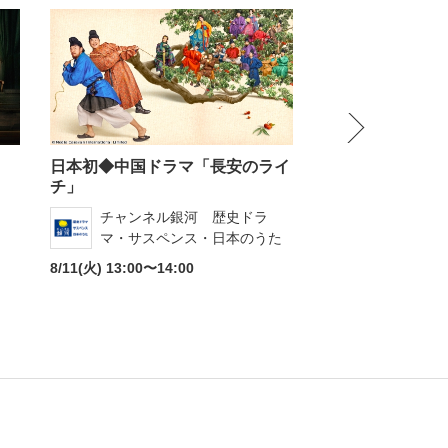
NEXT
日本初◆中国ドラマ「長安のライ
中国ドラマ「猟
チ」
肖像画〜」…
チャンネル銀河 歴史ドラ
チャンネル
マ・サスペンス・日本のうた
マ・サスペ
8/11(火) 13:00〜14:00
8/12(水) 09:30〜10