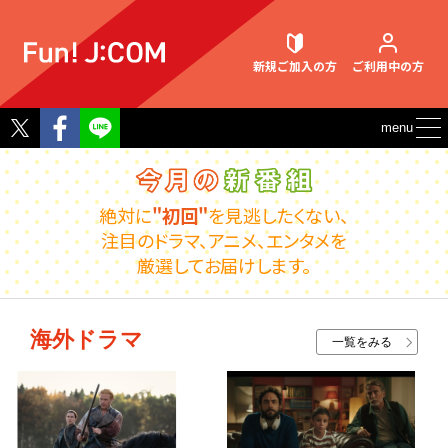
新規ご加入
の方
ご利用中
の方
Twitter
Facebook
menu
契約内容確認・変更
絶対に
"初回"
を見逃したくない、
注目のドラマ、アニメ、エンタメを
厳選してお届けします。
お困りごと解決・よくあるご質問
海外ドラマ
一覧をみる
ウェブメール
マガジン