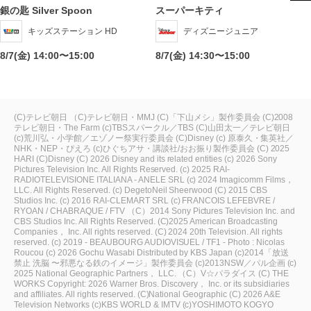
銀の匙 Silver Spoon
スーパーキティ
キッズステーション HD
ディズニージュニア
8/7(金) 14:00〜15:00
8/7(金) 14:30〜15:00
(C)テレビ朝日
（C)テレビ朝日・MMJ
(C)「下山メシ」製作委員会
(C)2008
テレビ朝日・The Farm
(c)TBSスパークル／TBS
(C)山田太一／テレビ朝日
(c)荒川弘・小学館／エゾノー祭実行委員会
(C)Disney
(c) 原泰久・集英社／
NHK・NEP・ぴえろ
(c)ひぐちアサ・講談社/おお振り製作委員会
(C) 2025
HARI
(C)Disney
(C) 2026 Disney and its related entities
(c) 2026 Sony
Pictures Television Inc. All Rights Reserved.
(c) 2025 RAI-
RADIOTELEVISIONE ITALIANA - ANELE SRL
(c) 2024 Imagicomm Films，
LLC. All Rights Reserved.
(c) DegetoNeil Sheerwood
(C) 2015 CBS
Studios Inc.
(c) 2016 RAI-CLEMART SRL
(c) FRANCOIS LEFEBVRE /
RYOAN / CHABRAQUE / FTV
（C）2014 Sony Pictures Television Inc. and
CBS Studios Inc. All Rights Reserved.
(C)2025 American Broadcasting
Companies， Inc. All rights reserved.
(C) 2024 20th Television. All rights
reserved.
(c) 2019 - BEAUBOURG AUDIOVISUEL / TF1 - Photo : Nicolas
Roucou
(c) 2026 Gochu Wasabi Distributed by KBS Japan
(c)2014「放送
禁止 洗脳 〜邪悪なる鉄のイメージ」製作委員会
(c)2013NSW／パル企画
(c)
2025 National Geographic Partners， LLC.
（C）V☆パラダイス
(C) THE
WORKS
Copyright: 2026 Warner Bros. Discovery， Inc. or its subsidiaries
and affiliates. All rights reserved.
(C)National Geographic
(C) 2026 A&E
Television Networks
(c)KBS WORLD & IMTV
(c)YOSHIMOTO KOGYO