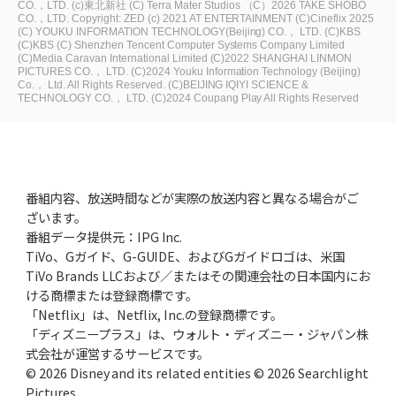
CO.，LTD.
(c)東北新社
(C) Terra Mater Studios
（C）2026 TAKE SHOBO
CO.，LTD.
Copyright: ZED
(c) 2021 AT ENTERTAINMENT
(C)Cineflix 2025
(C) YOUKU INFORMATION TECHNOLOGY(Beijing) CO.， LTD.
(C)KBS
(C)KBS
(C) Shenzhen Tencent Computer Systems Company Limited
(C)Media Caravan International Limited
(C)2022 SHANGHAI LINMON
PICTURES CO.， LTD.
(C)2024 Youku Information Technology (Beijing)
Co.， Ltd. All Rights Reserved.
(C)BEIJING IQIYI SCIENCE &
TECHNOLOGY CO.， LTD.
(C)2024 Coupang Play All Rights Reserved
番組内容、放送時間などが実際の放送内容と異なる場合がご
ざいます。
番組データ提供元：IPG Inc.
TiVo、Gガイド、G-GUIDE、およびGガイドロゴは、米国
TiVo Brands LLCおよび／またはその関連会社の日本国内にお
ける商標または登録商標です。
「Netflix」は、Netflix, Inc.の登録商標です。
「ディズニープラス」は、ウォルト・ディズニー・ジャパン株
式会社が運営するサービスです。
© 2026 Disney and its related entities © 2026 Searchlight
Pictures