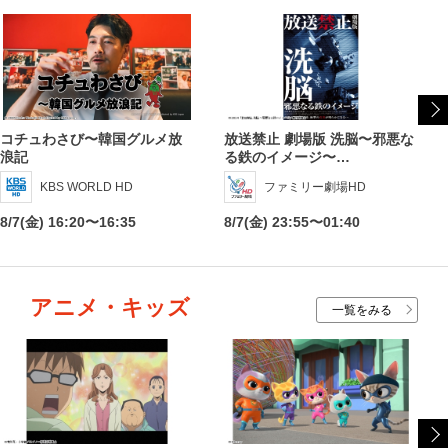
コチュわさび〜韓国グルメ放
放送禁止 劇場版 洗脳〜邪悪な
浪記
る鉄のイメージ〜…
KBS WORLD HD
ファミリー劇場HD
8/7(金) 16:20〜16:35
8/7(金) 23:55〜01:40
アニメ・キッズ
一覧をみる