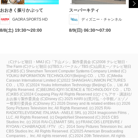
おおきく振りかぶって
スーパーキティ
GAORA SPORTS HD
ディズニー・チャンネル
8/8(土) 19:30〜20:00
8/9(日) 06:30〜07:00
（C)テレビ朝日・MMJ
(C)「下山メシ」製作委員会
(C)2008 テレビ朝日・
The Farm
(C)テレビ朝日
(c)TBSスパークル／TBS
(C)山田太一／テレビ朝日
(C)KBS
(C) Shenzhen Tencent Computer Systems Company Limited
(C)
YOUKU INFORMATION TECHNOLOGY(Beijing) CO.， LTD.
(C)Media
Caravan International Limited
(C)2022 SHANGHAI LINMON PICTURES
CO.， LTD.
(C)2024 Youku Information Technology (Beijing) Co.， Ltd. All
Rights Reserved.
(C)BEIJING IQIYI SCIENCE & TECHNOLOGY CO.， LTD.
(C)KBS
(C)2024 Coupang Play All Rights Reserved
(c)ひぐちアサ・講談社/
おお振り製作委員会
(C)Disney
(C) 2025 HARI
(c)荒川弘・小学館／エゾノ
ー祭実行委員会
(C)Disney
(C) 2026 Disney and its related entities
(c) 2026
Sony Pictures Television Inc. All Rights Reserved.
(c) 2025 RAI-
RADIOTELEVISIONE ITALIANA - ANELE SRL
(c) 2024 Imagicomm Films，
LLC. All Rights Reserved.
(c) DegetoNeil Sheerwood
(C) 2015 CBS
Studios Inc.
(c) 2016 RAI-CLEMART SRL
(c) FRANCOIS LEFEBVRE /
RYOAN / CHABRAQUE / FTV
（C）2014 Sony Pictures Television Inc. and
CBS Studios Inc. All Rights Reserved.
(C)2025 American Broadcasting
Companies， Inc. All rights reserved.
(C) 2024 20th Television. All rights