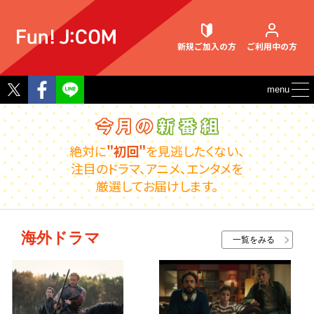
新規ご加入
の方
ご利用中
の方
Twitter
Facebook
menu
契約内容確認・変更
絶対に
"初回"
を見逃したくない、
注目のドラマ、アニメ、エンタメを
厳選してお届けします。
お困りごと解決・よくあるご質問
海外ドラマ
一覧をみる
ウェブメール
マガジン