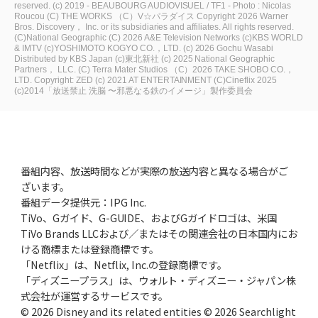
reserved.
(c) 2019 - BEAUBOURG AUDIOVISUEL / TF1 - Photo : Nicolas
Roucou
(C) THE WORKS
（C）V☆パラダイス
Copyright: 2026 Warner
Bros. Discovery， Inc. or its subsidiaries and affiliates. All rights reserved.
(C)National Geographic
(C) 2026 A&E Television Networks
(c)KBS WORLD
& IMTV
(c)YOSHIMOTO KOGYO CO.，LTD.
(c) 2026 Gochu Wasabi
Distributed by KBS Japan
(c)東北新社
(c) 2025 National Geographic
Partners， LLC.
(C) Terra Mater Studios
（C）2026 TAKE SHOBO CO.，
LTD.
Copyright: ZED
(c) 2021 AT ENTERTAINMENT
(C)Cineflix 2025
(c)2014「放送禁止 洗脳 〜邪悪なる鉄のイメージ」製作委員会
番組内容、放送時間などが実際の放送内容と異なる場合がご
ざいます。
番組データ提供元：IPG Inc.
TiVo、Gガイド、G-GUIDE、およびGガイドロゴは、米国
TiVo Brands LLCおよび／またはその関連会社の日本国内にお
ける商標または登録商標です。
「Netflix」は、Netflix, Inc.の登録商標です。
「ディズニープラス」は、ウォルト・ディズニー・ジャパン株
式会社が運営するサービスです。
© 2026 Disney and its related entities © 2026 Searchlight