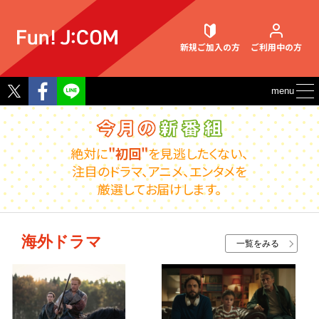
新規ご加入
の方
ご利用中
の方
Twitter
Facebook
menu
契約内容確認・変更
絶対に
"初回"
を見逃したくない、
注目のドラマ、アニメ、エンタメを
厳選してお届けします。
お困りごと解決・よくあるご質問
海外ドラマ
一覧をみる
ウェブメール
マガジン