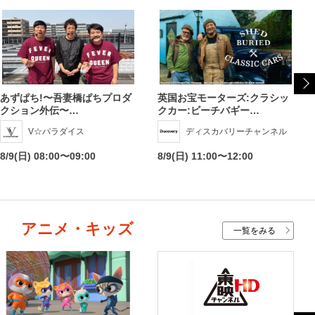
あずぱち!〜吾妻橋ぱちプロダ
英国お宝モーターズ:クラシッ
クション外伝〜…
クカー:ビーチバギー…
V☆パラダイス
ディスカバリーチャンネル
8/9(日) 08:00〜09:00
8/9(日) 11:00〜12:00
アニメ・キッズ
一覧をみる