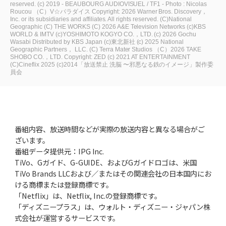
reserved.
(c) 2019 - BEAUBOURG AUDIOVISUEL / TF1 - Photo : Nicolas
Roucou
（C）V☆パラダイス
Copyright: 2026 Warner Bros. Discovery，
Inc. or its subsidiaries and affiliates. All rights reserved.
(C)National
Geographic
(C) THE WORKS
(C) 2026 A&E Television Networks
(c)KBS
WORLD & IMTV
(c)YOSHIMOTO KOGYO CO.，LTD.
(c) 2026 Gochu
Wasabi Distributed by KBS Japan
(c)東北新社
(c) 2025 National
Geographic Partners， LLC.
(C) Terra Mater Studios
（C）2026 TAKE
SHOBO CO.，LTD.
Copyright: ZED
(c) 2021 AT ENTERTAINMENT
(C)Cineflix 2025
(c)2014「放送禁止 洗脳 〜邪悪なる鉄のイメージ」製作委
員会
番組内容、放送時間などが実際の放送内容と異なる場合がご
ざいます。
番組データ提供元：IPG Inc.
TiVo、Gガイド、G-GUIDE、およびGガイドロゴは、米国
TiVo Brands LLCおよび／またはその関連会社の日本国内にお
ける商標または登録商標です。
「Netflix」は、Netflix, Inc.の登録商標です。
「ディズニープラス」は、ウォルト・ディズニー・ジャパン株
式会社が運営するサービスです。