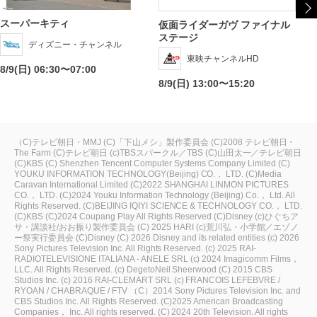
スーパーキティ
仮面ライダーガヴ ファイナル
ステージ
ディズニー・チャンネル
東映チャンネルHD
8/9(日) 06:30〜07:00
8/9(日) 13:00〜15:20
（C)テレビ朝日・MMJ
(C)「下山メシ」製作委員会
(C)2008 テレビ朝日・
The Farm
(C)テレビ朝日
(c)TBSスパークル／TBS
(C)山田太一／テレビ朝日
(C)KBS
(C) Shenzhen Tencent Computer Systems Company Limited
(C)
YOUKU INFORMATION TECHNOLOGY(Beijing) CO.， LTD.
(C)Media
Caravan International Limited
(C)2022 SHANGHAI LINMON PICTURES
CO.， LTD.
(C)2024 Youku Information Technology (Beijing) Co.， Ltd. All
Rights Reserved.
(C)BEIJING IQIYI SCIENCE & TECHNOLOGY CO.， LTD.
(C)KBS
(C)2024 Coupang Play All Rights Reserved
(C)Disney
(c)ひぐちア
サ・講談社/おお振り製作委員会
(C) 2025 HARI
(c)荒川弘・小学館／エゾノ
ー祭実行委員会
(C)Disney
(C) 2026 Disney and its related entities
(c) 2026
Sony Pictures Television Inc. All Rights Reserved.
(c) 2025 RAI-
RADIOTELEVISIONE ITALIANA - ANELE SRL
(c) 2024 Imagicomm Films，
LLC. All Rights Reserved.
(c) DegetoNeil Sheerwood
(C) 2015 CBS
Studios Inc.
(c) 2016 RAI-CLEMART SRL
(c) FRANCOIS LEFEBVRE /
RYOAN / CHABRAQUE / FTV
（C）2014 Sony Pictures Television Inc. and
CBS Studios Inc. All Rights Reserved.
(C)2025 American Broadcasting
Companies， Inc. All rights reserved.
(C) 2024 20th Television. All rights