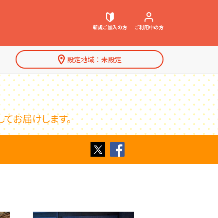
新規ご加入
の方
ご利用中
の方
設定地域：
未設定
契約内容確認・変更
してお届けします。
お困りごと解決・よくあるご質問
Twitter
Facebook
特集一覧
ウェブメール
マガジン