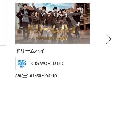
NEXT
ドリームハイ
一抹の純情
KBS WORLD HD
KBS WORL
8/8(土) 01:50〜04:10
8/8(土) 06:00〜06: