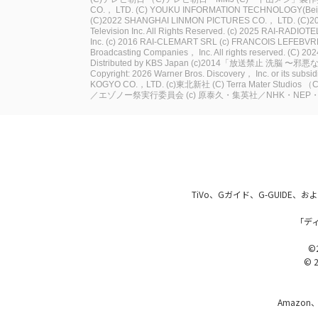
CO.， LTD.
(C) YOUKU INFORMATION TECHNOLOGY(Beij
(C)2022 SHANGHAI LINMON PICTURES CO.， LTD.
(C)20
Television Inc. All Rights Reserved.
(c) 2025 RAI-RADIOT
Inc.
(c) 2016 RAI-CLEMART SRL
(c) FRANCOIS LEFEBVR
Broadcasting Companies， Inc. All rights reserved.
(C) 2024
Distributed by KBS Japan
(c)2014「放送禁止 洗脳 〜
Copyright: 2026 Warner Bros. Discovery， Inc. or its subsidiar
KOGYO CO.，LTD.
(c)東北新社
(C) Terra Mater Studios
（C
／エゾノー祭実行委員会
(c) 原泰久・集英社／NHK・NE
TiVo、Gガイド、G-GUIDE
「デ
©2
© 2
Amazon