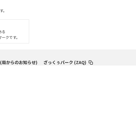
す。
である
いるマークです。
 (局からのお知らせ)
ざっくぅパーク (ZAQ)
マイページ
企業サイト
優待
契約内容確認・変更