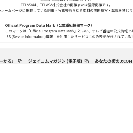
TELASAは、TELASA株式会社の商標または登録商標です。
のホームページに掲載している記事・写真等あらゆる素材の無断複写・転載を禁じま
Official Program Data Mark（公式番組情報マーク）
このマークは「Official Program Data Mark」といい、テレビ番組の公式情報
「SI(Service Information)情報」を利用したサービスにのみ表記が許されて
ーかる」
ジェイコムマガジン (電子版)
あなたの街のJ:COM
Fun! J:COM
りごと解決・よくあるご質問
テレビ番組情報／プレゼント・
アカウント一覧