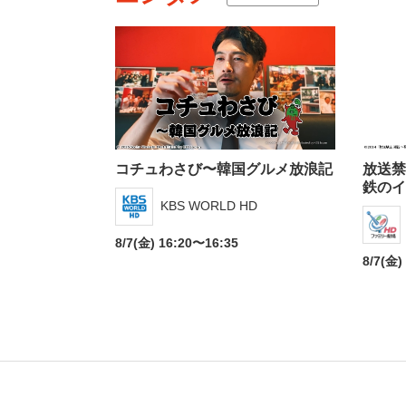
コチュわさび〜韓国グルメ放浪記
放送禁
鉄のイ
KBS WORLD HD
8/7(金) 16:20〜16:35
8/7(金)