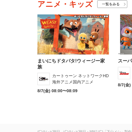
アニメ・キッズ
一覧をみる
まいにちドタバタ!ウィージー家
スーパ
族
カートゥーン ネットワークHD
海外アニメ国内アニメ
8/7(金)
8/7(金) 08:00〜08:09
(C)テレビ朝日
（C)テレビ朝日・MMJ
(C)「下山メシ」製