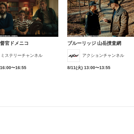
督官ドメニコ
ブルーリッジ 山岳捜査網
海外ドラマ
国内ドラマ
アジア
ミステリーチャンネル
アクションチャンネル
楽
エンタメ・
バラエティ
ドキュメ
 16:00〜16:55
8/11(火) 13:00〜13:55
J:COMチャンネル