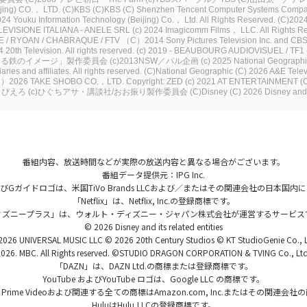
ing) CO.， LTD.
(C)KBS
(C)KBS
(C) Shenzhen Tencent Computer Systems Compa
24 Youku Information Technology (Beijing) Co.， Ltd. All Rights Reserved.
(C)2024
ELEVISIONE ITALIANA - ANELE SRL
(c) 2024 Imagicomm Films， LLC. All Rights R
E / RYOAN / CHABRAQUE / FTV
（C）2014 Sony Pictures Television Inc. and CBS S
 20th Television. All rights reserved.
(c) 2019 - BEAUBOURG AUDIOVISUEL / TF1 -
邪悪なる鉄のイメージ」製作委員会
(c)2013NSW／パル企画
(c) 2025 National Geograph
ies and affiliates. All rights reserved.
(C)National Geographic
(C) 2026 A&E Tele
）2026 TAKE SHOBO CO.，LTD.
Copyright: ZED
(c) 2021 AT ENTERTAINMENT
(
P・ぴえろ
(c)ひぐちアサ・講談社/おお振り製作委員会
(C)Disney
(C) 2026 Disney and i
番組内容、放送時間などが実際の放送内容と異なる場合がございます。
番組データ提供元：IPG Inc.
、およびGガイドロゴは、米国TiVo Brands LLCおよび／またはその関連会社の日本
「Netflix」は、Netflix, Inc.の登録商標です。
ィズニープラス」は、ウォルト・ディズニー・ジャパン株式会社が運営するサービス
© 2026 Disney and its related entities
026 UNIVERSAL MUSIC LLC © 2026 20th Century Studios © KT StudioGenie Co., 
026. MBC. All Rights reserved. ©STUDIO DRAGON CORPORATION & TVING Co., Ltd.
「DAZN」は、DAZN Ltd.の商標または登録商標です。
YouTube およびYouTube ロゴは、Google LLC の商標です。
、Prime Videoおよび関連する全ての商標はAmazon.com, Inc.またはその関連会
HuluはHulu,LLCの登録商標です。