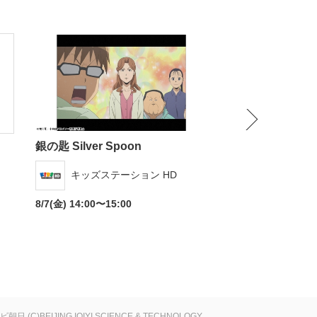
NEXT
銀の匙 Silver Spoon
キングダム 一挙
キッズステーション HD
アニマック
8/7(金) 14:00〜15:00
8/8(土) 11:00〜14:
レビ朝日
(C)BEIJING IQIYI SCIENCE & TECHNOLOGY