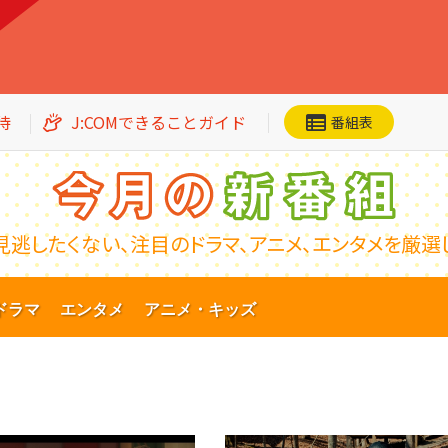
待
J:COMできることガイド
番組表
見逃したくない、
注目のドラマ、アニメ、エンタメを
厳選
ネット動画
CS番組一覧
ドラマ
加入者優待
エンタメ
アニメ・キッズ