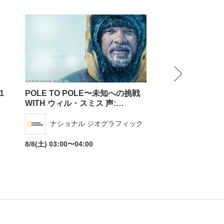
NEXT
1
POLE TO POLE〜未知への挑戦
あずぱち!〜吾妻
WITH ウィル・スミス 声:…
ション外伝〜…
ナショナル ジオグラフィック
V☆パラダ
8/8(土) 03:00〜04:00
8/8(土) 10:30〜11: