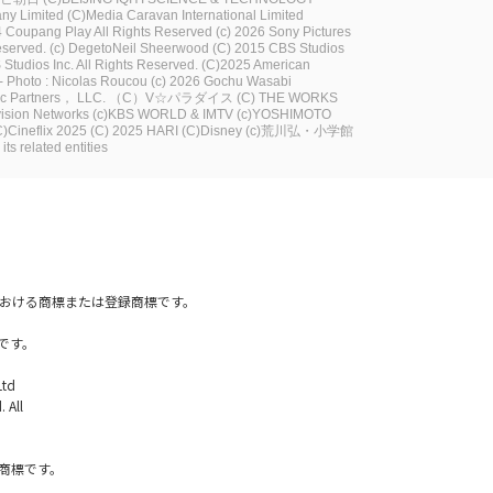
ny Limited
(C)Media Caravan International Limited
 Coupang Play All Rights Reserved
(c) 2026 Sony Pictures
eserved.
(c) DegetoNeil Sheerwood
(C) 2015 CBS Studios
tudios Inc. All Rights Reserved.
(C)2025 American
 Photo : Nicolas Roucou
(c) 2026 Gochu Wasabi
ic Partners， LLC.
（C）V☆パラダイス
(C) THE WORKS
vision Networks
(c)KBS WORLD & IMTV
(c)YOSHIMOTO
C)Cineflix 2025
(C) 2025 HARI
(C)Disney
(c)荒川弘・小学館
ts related entities
国内における商標または登録商標です。
です。
Ltd
 All
社の商標です。