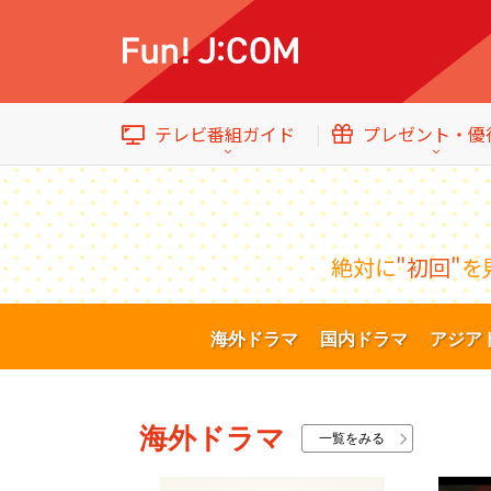
テレビ番組ガイド
プレゼント・優
絶対に
"初回"
を
イベント・プレゼント
テレビ番組ガイド
トップ
海外ドラマ
国内ドラマ
アジア
エンタメをもっと楽しむWebマガジン
海外ドラマ
一覧をみる