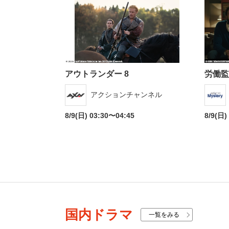
番組ジャンル
アウトランダー 8
労働監
洋画
邦画
アクションチャンネル
音
アニメ・キッズ
8/9(日) 03:30〜04:45
8/9(日)
地域メディア
Jテレ
国内ドラマ
一覧をみる