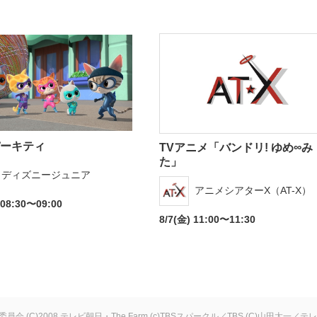
ーキティ
TVアニメ「バンドリ! ゆめ∞み
た」
ディズニージュニア
アニメシアターX（AT-X）
 08:30〜09:00
8/7(金) 11:00〜11:30
作委員会
(C)2008 テレビ朝日・The Farm
(c)TBSスパークル／TBS
(C)山田太一／テ