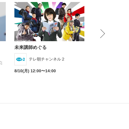
NEXT
未来講師めぐる
はだかの刑事
テレ朝チャンネル２
東映チャン
た
8/10(月) 12:00〜14:00
8/12(水) 09:00〜11