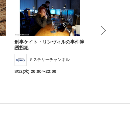
NEXT
刑事ケイト・リンヴィルの事件簿
CSI:科学捜査班 
誘拐犯…
スポーツ
ドラマ
Dlife（
ミステリーチャンネル
ンタリー
・ホビー
アダルト
8/14(金) 10:00〜11
8/12(水) 20:00〜22:00