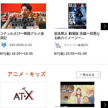
コチュわさび〜韓国グルメ放
放送禁止 劇場版 洗脳〜邪悪な
浪記
る鉄のイメージ〜…
KBS WORLD HD
ファミリー劇場HD
8/7(金) 16:20〜16:35
8/7(金) 23:55〜01:40
アニメ・キッズ
一覧をみる