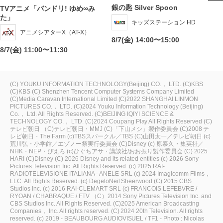
銀の匙 Silver Spoon
TVアニメ「バンドリ! ゆめ∞み
た」
キッズステーション HD
アニメシアターX（AT-X）
8/7(金) 14:00〜15:00
8/7(金) 11:00〜11:30
(C) YOUKU INFORMATION TECHNOLOGY(Beijing) CO.， LTD.
(C)KBS
(C)KBS
(C) Shenzhen Tencent Computer Systems Company Limited
(C)Media Caravan International Limited
(C)2022 SHANGHAI LINMON
PICTURES CO.， LTD.
(C)2024 Youku Information Technology (Beijing)
Co.， Ltd. All Rights Reserved.
(C)BEIJING IQIYI SCIENCE &
TECHNOLOGY CO.， LTD.
(C)2024 Coupang Play All Rights Reserved
(C)
テレビ朝日
（C)テレビ朝日・MMJ
(C)「下山メシ」製作委員会
(C)2008 テ
レビ朝日・The Farm
(c)TBSスパークル／TBS
(C)山田太一／テレビ朝日
(c)
荒川弘・小学館／エゾノー祭実行委員会
(C)Disney
(c) 原泰久・集英社／
NHK・NEP・ぴえろ
(c)ひぐちアサ・講談社/おお振り製作委員会
(C) 2025
HARI
(C)Disney
(C) 2026 Disney and its related entities
(c) 2026 Sony
Pictures Television Inc. All Rights Reserved.
(c) 2025 RAI-
RADIOTELEVISIONE ITALIANA - ANELE SRL
(c) 2024 Imagicomm Films，
LLC. All Rights Reserved.
(c) DegetoNeil Sheerwood
(C) 2015 CBS
Studios Inc.
(c) 2016 RAI-CLEMART SRL
(c) FRANCOIS LEFEBVRE /
RYOAN / CHABRAQUE / FTV
（C）2014 Sony Pictures Television Inc. and
CBS Studios Inc. All Rights Reserved.
(C)2025 American Broadcasting
Companies， Inc. All rights reserved.
(C) 2024 20th Television. All rights
reserved.
(c) 2019 - BEAUBOURG AUDIOVISUEL / TF1 - Photo : Nicolas