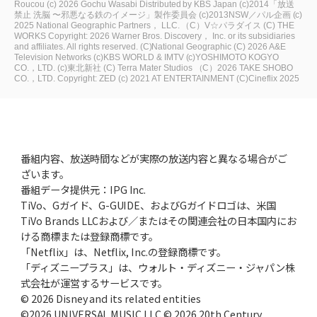
Roucou
(c) 2026 Gochu Wasabi Distributed by KBS Japan
(c)2014「放送
禁止 洗脳 〜邪悪なる鉄のイメージ」製作委員会
(c)2013NSW／パル企画
(c)
2025 National Geographic Partners， LLC.
（C）V☆パラダイス
(C) THE
WORKS
Copyright: 2026 Warner Bros. Discovery， Inc. or its subsidiaries
and affiliates. All rights reserved.
(C)National Geographic
(C) 2026 A&E
Television Networks
(c)KBS WORLD & IMTV
(c)YOSHIMOTO KOGYO
CO.，LTD.
(c)東北新社
(C) Terra Mater Studios
（C）2026 TAKE SHOBO
CO.，LTD.
Copyright: ZED
(c) 2021 AT ENTERTAINMENT
(C)Cineflix 2025
番組内容、放送時間などが実際の放送内容と異なる場合がご
ざいます。
番組データ提供元：IPG Inc.
TiVo、Gガイド、G-GUIDE、およびGガイドロゴは、米国
TiVo Brands LLCおよび／またはその関連会社の日本国内にお
ける商標または登録商標です。
「Netflix」は、Netflix, Inc.の登録商標です。
「ディズニープラス」は、ウォルト・ディズニー・ジャパン株
式会社が運営するサービスです。
© 2026 Disney and its related entities
©2026 UNIVERSAL MUSIC LLC © 2026 20th Century