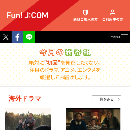
新規ご加入
の方
ご利用中
の方
Twitter
Facebook
menu
契約内容確認・変更
絶対に
"初回"
を見逃したくない、
注目のドラマ、アニメ、エンタメを
厳選してお届けします。
お困りごと解決・よくあるご質問
海外ドラマ
一覧をみる
ウェブメール
マガジン