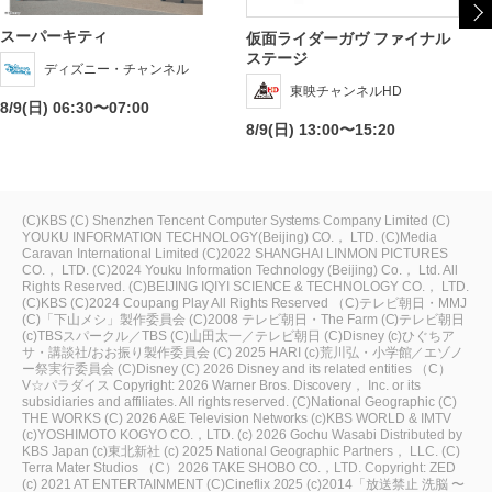
スーパーキティ
仮面ライダーガヴ ファイナル
ステージ
ディズニー・チャンネル
東映チャンネルHD
8/9(日) 06:30〜07:00
8/9(日) 13:00〜15:20
(C)KBS
(C) Shenzhen Tencent Computer Systems Company Limited
(C)
YOUKU INFORMATION TECHNOLOGY(Beijing) CO.， LTD.
(C)Media
Caravan International Limited
(C)2022 SHANGHAI LINMON PICTURES
CO.， LTD.
(C)2024 Youku Information Technology (Beijing) Co.， Ltd. All
Rights Reserved.
(C)BEIJING IQIYI SCIENCE & TECHNOLOGY CO.， LTD.
(C)KBS
(C)2024 Coupang Play All Rights Reserved
（C)テレビ朝日・MMJ
(C)「下山メシ」製作委員会
(C)2008 テレビ朝日・The Farm
(C)テレビ朝日
(c)TBSスパークル／TBS
(C)山田太一／テレビ朝日
(C)Disney
(c)ひぐちア
サ・講談社/おお振り製作委員会
(C) 2025 HARI
(c)荒川弘・小学館／エゾノ
ー祭実行委員会
(C)Disney
(C) 2026 Disney and its related entities
（C）
V☆パラダイス
Copyright: 2026 Warner Bros. Discovery， Inc. or its
subsidiaries and affiliates. All rights reserved.
(C)National Geographic
(C)
THE WORKS
(C) 2026 A&E Television Networks
(c)KBS WORLD & IMTV
(c)YOSHIMOTO KOGYO CO.，LTD.
(c) 2026 Gochu Wasabi Distributed by
KBS Japan
(c)東北新社
(c) 2025 National Geographic Partners， LLC.
(C)
Terra Mater Studios
（C）2026 TAKE SHOBO CO.，LTD.
Copyright: ZED
(c) 2021 AT ENTERTAINMENT
(C)Cineflix 2025
(c)2014「放送禁止 洗脳 〜