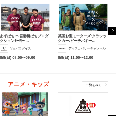
あずぱち!〜吾妻橋ぱちプロダ
英国お宝モーターズ:クラシッ
クション外伝〜…
クカー:ビーチバギー…
V☆パラダイス
ディスカバリーチャンネル
8/9(日) 08:00〜09:00
8/9(日) 11:00〜12:00
アニメ・キッズ
一覧をみる