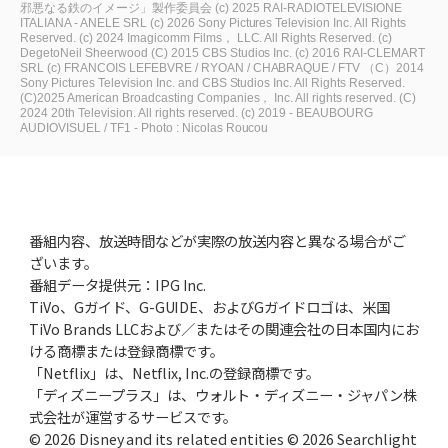
邪悪なる鉄のイメージ」製作委員会
(c) 2025 RAI-RADIOTELEVISIONE
ITALIANA - ANELE SRL
(c) 2026 Sony Pictures Television Inc. All Rights
Reserved.
(c) 2024 Imagicomm Films， LLC. All Rights Reserved.
(c)
DegetoNeil Sheerwood
(C) 2015 CBS Studios Inc.
(c) 2016 RAI-CLEMART
SRL
(c) FRANCOIS LEFEBVRE / RYOAN / CHABRAQUE / FTV
（C）2014
Sony Pictures Television Inc. and CBS Studios Inc. All Rights Reserved.
(C)2025 American Broadcasting Companies， Inc. All rights reserved.
(C)
2024 20th Television. All rights reserved.
(c) 2019 - BEAUBOURG
AUDIOVISUEL / TF1 - Photo : Nicolas Roucou
番組内容、放送時間などが実際の放送内容と異なる場合がご
ざいます。
番組データ提供元：IPG Inc.
TiVo、Gガイド、G-GUIDE、およびGガイドロゴは、米国
TiVo Brands LLCおよび／またはその関連会社の日本国内にお
ける商標または登録商標です。
「Netflix」は、Netflix, Inc.の登録商標です。
「ディズニープラス」は、ウォルト・ディズニー・ジャパン株
式会社が運営するサービスです。
© 2026 Disney and its related entities © 2026 Searchlight