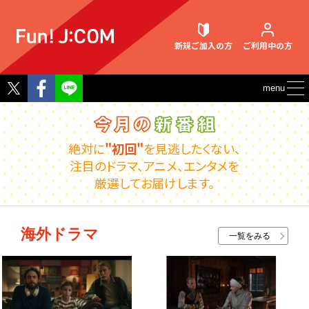
新規ご加入
の方
ご利用中
の方
Twitter
Facebook
menu
契約内容確認・変更
絶対に
"初回"
を見逃したくない、
注目のドラマ、アニメ、エンタメを
厳選してお届けします。
お困りごと解決・よくあるご質問
海外ドラマ
一覧をみる
ウェブメール
マガジン