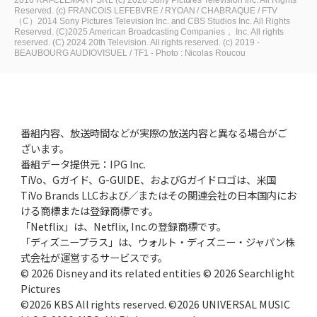
2016 RAI-CLEMART SRL
(c) 2026 Sony Pictures Television Inc. All Rights
Reserved.
(c) FRANCOIS LEFEBVRE / RYOAN / CHABRAQUE / FTV
（C）2014 Sony Pictures Television Inc. and CBS Studios Inc. All Rights
Reserved.
(C)2025 American Broadcasting Companies， Inc. All rights
reserved.
(C) 2024 20th Television. All rights reserved.
(c) 2019 -
BEAUBOURG AUDIOVISUEL / TF1 - Photo : Nicolas Roucou
番組内容、放送時間などが実際の放送内容と異なる場合がご
ざいます。
番組データ提供元：IPG Inc.
TiVo、Gガイド、G-GUIDE、およびGガイドロゴは、米国
TiVo Brands LLCおよび／またはその関連会社の日本国内にお
ける商標または登録商標です。
「Netflix」は、Netflix, Inc.の登録商標です。
「ディズニープラス」は、ウォルト・ディズニー・ジャパン株
式会社が運営するサービスです。
© 2026 Disney and its related entities © 2026 Searchlight
Pictures
©2026 KBS All rights reserved. ©2026 UNIVERSAL MUSIC