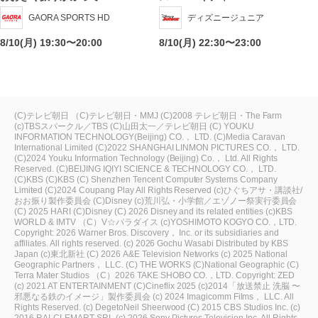
GAORA SPORTS HD
ディズニージュニア
8/10(月) 19:30〜20:00
8/10(月) 22:30〜23:00
(C)テレビ朝日
（C)テレビ朝日・MMJ
(C)2008 テレビ朝日・The Farm
(c)TBSスパークル／TBS
(C)山田太一／テレビ朝日
(C) YOUKU
INFORMATION TECHNOLOGY(Beijing) CO.， LTD.
(C)Media Caravan
International Limited
(C)2022 SHANGHAI LINMON PICTURES CO.， LTD.
(C)2024 Youku Information Technology (Beijing) Co.， Ltd. All Rights
Reserved.
(C)BEIJING IQIYI SCIENCE & TECHNOLOGY CO.， LTD.
(C)KBS
(C)KBS
(C) Shenzhen Tencent Computer Systems Company
Limited
(C)2024 Coupang Play All Rights Reserved
(c)ひぐちアサ・講談社/
おお振り製作委員会
(C)Disney
(c)荒川弘・小学館／エゾノー祭実行委員会
(C) 2025 HARI
(C)Disney
(C) 2026 Disney and its related entities
(c)KBS
WORLD & IMTV
（C）V☆パラダイス
(c)YOSHIMOTO KOGYO CO.，LTD.
Copyright: 2026 Warner Bros. Discovery， Inc. or its subsidiaries and
affiliates. All rights reserved.
(c) 2026 Gochu Wasabi Distributed by KBS
Japan
(c)東北新社
(C) 2026 A&E Television Networks
(c) 2025 National
Geographic Partners， LLC.
(C) THE WORKS
(C)National Geographic
(C)
Terra Mater Studios
（C）2026 TAKE SHOBO CO.，LTD.
Copyright: ZED
(c) 2021 AT ENTERTAINMENT
(C)Cineflix 2025
(c)2014「放送禁止 洗脳 〜
邪悪なる鉄のイメージ」製作委員会
(c) 2024 Imagicomm Films， LLC. All
Rights Reserved.
(c) DegetoNeil Sheerwood
(C) 2015 CBS Studios Inc.
(c)