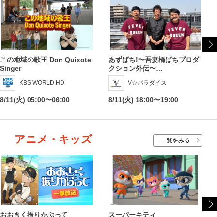
この地域の歌王 Don Quixote
あずぱち!〜吾妻橋ぱちプロダ
Singer
クション外伝〜…
KBS WORLD HD
V☆パラダイス
8/11(火) 05:00〜06:00
8/11(火) 18:00〜19:00
アニメ・キッズ
一覧をみる
おおきく振りかぶって
スーパーキティ