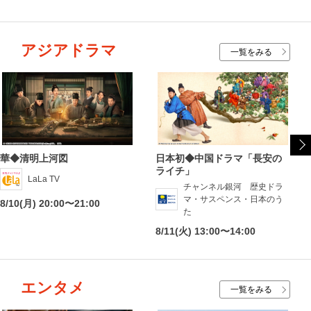
アジアドラマ
一覧をみる
華◆清明上河図
日本初◆中国ドラマ「長安の
ライチ」
LaLa TV
チャンネル銀河 歴史ドラ
マ・サスペンス・日本のう
8/10(月) 20:00〜21:00
た
8/11(火) 13:00〜14:00
エンタメ
一覧をみる