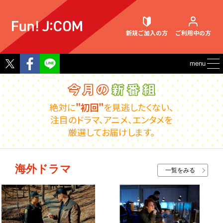
新規ご加入
の方
ご利用中
の方
Twitter
Facebook
menu
契約内容確認・変更
絶対に
"初回"
を見逃したくない、
注目のドラマ、アニメ、エンタメを
厳選してお届けします。
お困りごと解決・よくあるご質問
海外ドラマ
一覧をみる
ウェブメール
マガジン