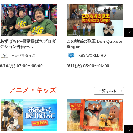
あずぱち!〜吾妻橋ぱちプロダ
この地域の歌王 Don Quixote
クション外伝〜…
Singer
V☆パラダイス
KBS WORLD HD
8/10(月) 07:00〜08:00
8/11(火) 05:00〜06:00
アニメ・キッズ
一覧をみる