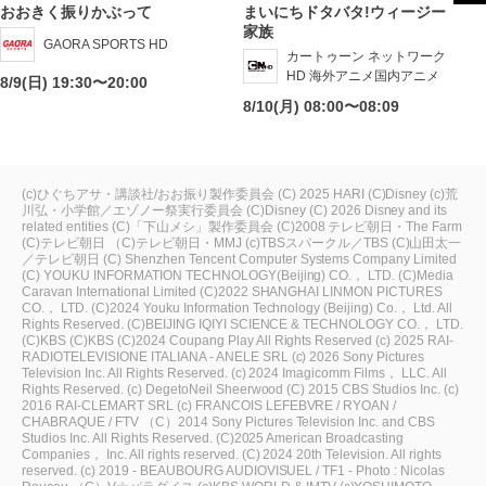
おおきく振りかぶって
まいにちドタバタ!ウィージー
家族
GAORA SPORTS HD
カートゥーン ネットワーク
HD 海外アニメ国内アニメ
8/9(日) 19:30〜20:00
8/10(月) 08:00〜08:09
(c)ひぐちアサ・講談社/おお振り製作委員会
(C) 2025 HARI
(C)Disney
(c)荒
川弘・小学館／エゾノー祭実行委員会
(C)Disney
(C) 2026 Disney and its
related entities
(C)「下山メシ」製作委員会
(C)2008 テレビ朝日・The Farm
(C)テレビ朝日
（C)テレビ朝日・MMJ
(c)TBSスパークル／TBS
(C)山田太一
／テレビ朝日
(C) Shenzhen Tencent Computer Systems Company Limited
(C) YOUKU INFORMATION TECHNOLOGY(Beijing) CO.， LTD.
(C)Media
Caravan International Limited
(C)2022 SHANGHAI LINMON PICTURES
CO.， LTD.
(C)2024 Youku Information Technology (Beijing) Co.， Ltd. All
Rights Reserved.
(C)BEIJING IQIYI SCIENCE & TECHNOLOGY CO.， LTD.
(C)KBS
(C)KBS
(C)2024 Coupang Play All Rights Reserved
(c) 2025 RAI-
RADIOTELEVISIONE ITALIANA - ANELE SRL
(c) 2026 Sony Pictures
Television Inc. All Rights Reserved.
(c) 2024 Imagicomm Films， LLC. All
Rights Reserved.
(c) DegetoNeil Sheerwood
(C) 2015 CBS Studios Inc.
(c)
2016 RAI-CLEMART SRL
(c) FRANCOIS LEFEBVRE / RYOAN /
CHABRAQUE / FTV
（C）2014 Sony Pictures Television Inc. and CBS
Studios Inc. All Rights Reserved.
(C)2025 American Broadcasting
Companies， Inc. All rights reserved.
(C) 2024 20th Television. All rights
reserved.
(c) 2019 - BEAUBOURG AUDIOVISUEL / TF1 - Photo : Nicolas