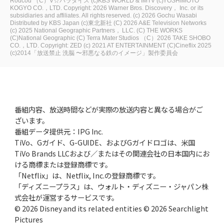
Roucou
（C）V☆パラダイス
(c)KBS WORLD & IMTV
(c)YOSHIMOTO
KOGYO CO.，LTD.
Copyright: 2026 Warner Bros. Discovery， Inc. or its
subsidiaries and affiliates. All rights reserved.
(c) 2026 Gochu Wasabi
Distributed by KBS Japan
(c)東北新社
(C) 2026 A&E Television Networks
(c) 2025 National Geographic Partners， LLC.
(C) THE WORKS
(C)National Geographic
(C) Terra Mater Studios
（C）2026 TAKE SHOBO
CO.，LTD.
Copyright: ZED
(c) 2021 AT ENTERTAINMENT
(C)Cineflix 2025
(c)2014「放送禁止 洗脳 〜邪悪なる鉄のイメージ」製作委員会
番組内容、放送時間などが実際の放送内容と異なる場合がご
ざいます。
番組データ提供元：IPG Inc.
TiVo、Gガイド、G-GUIDE、およびGガイドロゴは、米国
TiVo Brands LLCおよび／またはその関連会社の日本国内にお
ける商標または登録商標です。
「Netflix」は、Netflix, Inc.の登録商標です。
「ディズニープラス」は、ウォルト・ディズニー・ジャパン株
式会社が運営するサービスです。
© 2026 Disney and its related entities © 2026 Searchlight
Pictures