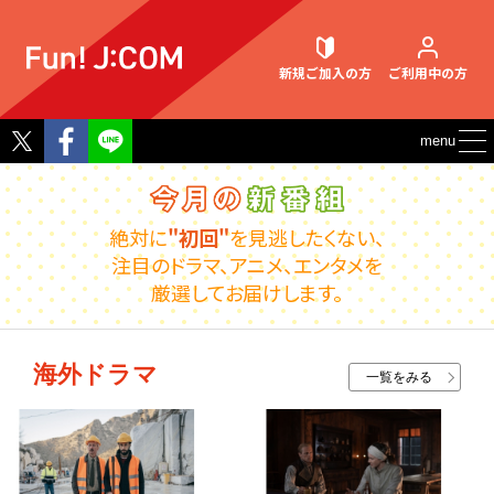
新規ご加入
の方
ご利用中
の方
Twitter
Facebook
menu
契約内容確認・変更
絶対に
"初回"
を見逃したくない、
注目のドラマ、アニメ、エンタメを
厳選してお届けします。
お困りごと解決・よくあるご質問
海外ドラマ
一覧をみる
ウェブメール
マガジン