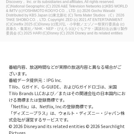
Discovery， Inc. or its subsidiaries and affiliates. All rights reserved.
(C)National Geographic
(C) 2026 A&E Television Networks
(c)KBS WORLD
& IMTV
(c)YOSHIMOTO KOGYO CO.，LTD.
(c) 2026 Gochu Wasabi
Distributed by KBS Japan
(c)東北新社
(C) Terra Mater Studios
（C）2026
TAKE SHOBO CO.，LTD.
Copyright: ZED
(c) 2021 AT ENTERTAINMENT
(C)Cineflix 2025
(C)Disney
(c)荒川弘・小学館／エゾノー祭実行委員会
(c)
原泰久・集英社／NHK・NEP・ぴえろ
(c)ひぐちアサ・講談社/おお振り製作
委員会
(C) 2025 HARI
(C)Disney
(C) 2026 Disney and its related entities
番組内容、放送時間などが実際の放送内容と異なる場合がご
ざいます。
番組データ提供元：IPG Inc.
TiVo、Gガイド、G-GUIDE、およびGガイドロゴは、米国
TiVo Brands LLCおよび／またはその関連会社の日本国内にお
ける商標または登録商標です。
「Netflix」は、Netflix, Inc.の登録商標です。
「ディズニープラス」は、ウォルト・ディズニー・ジャパン株
式会社が運営するサービスです。
© 2026 Disney and its related entities © 2026 Searchlight
Pictures