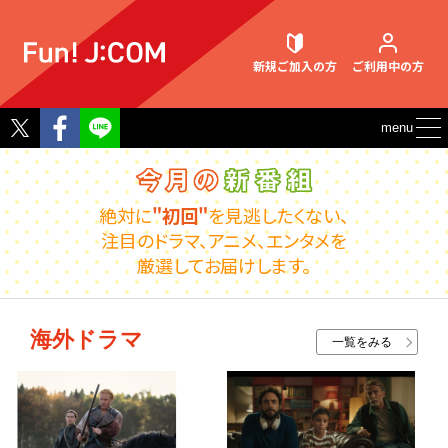
新規ご加入
の方
ご利用中
の方
Twitter
Facebook
menu
契約内容確認・変更
絶対に
"初回"
を見逃したくない、
注目のドラマ、アニメ、エンタメを
厳選してお届けします。
お困りごと解決・よくあるご質問
海外ドラマ
一覧をみる
ウェブメール
マガジン