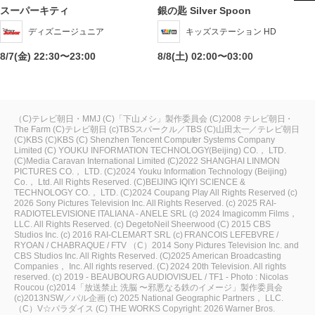
スーパーキティ
銀の匙 Silver Spoon
ディズニージュニア
キッズステーション HD
8/7(金) 22:30〜23:00
8/8(土) 02:00〜03:00
（C)テレビ朝日・MMJ
(C)「下山メシ」製作委員会
(C)2008 テレビ朝日・
The Farm
(C)テレビ朝日
(c)TBSスパークル／TBS
(C)山田太一／テレビ朝日
(C)KBS
(C)KBS
(C) Shenzhen Tencent Computer Systems Company
Limited
(C) YOUKU INFORMATION TECHNOLOGY(Beijing) CO.， LTD.
(C)Media Caravan International Limited
(C)2022 SHANGHAI LINMON
PICTURES CO.， LTD.
(C)2024 Youku Information Technology (Beijing)
Co.， Ltd. All Rights Reserved.
(C)BEIJING IQIYI SCIENCE &
TECHNOLOGY CO.， LTD.
(C)2024 Coupang Play All Rights Reserved
(c)
2026 Sony Pictures Television Inc. All Rights Reserved.
(c) 2025 RAI-
RADIOTELEVISIONE ITALIANA - ANELE SRL
(c) 2024 Imagicomm Films，
LLC. All Rights Reserved.
(c) DegetoNeil Sheerwood
(C) 2015 CBS
Studios Inc.
(c) 2016 RAI-CLEMART SRL
(c) FRANCOIS LEFEBVRE /
RYOAN / CHABRAQUE / FTV
（C）2014 Sony Pictures Television Inc. and
CBS Studios Inc. All Rights Reserved.
(C)2025 American Broadcasting
Companies， Inc. All rights reserved.
(C) 2024 20th Television. All rights
reserved.
(c) 2019 - BEAUBOURG AUDIOVISUEL / TF1 - Photo : Nicolas
Roucou
(c)2014「放送禁止 洗脳 〜邪悪なる鉄のイメージ」製作委員会
(c)2013NSW／パル企画
(c) 2025 National Geographic Partners， LLC.
（C）V☆パラダイス
(C) THE WORKS
Copyright: 2026 Warner Bros.