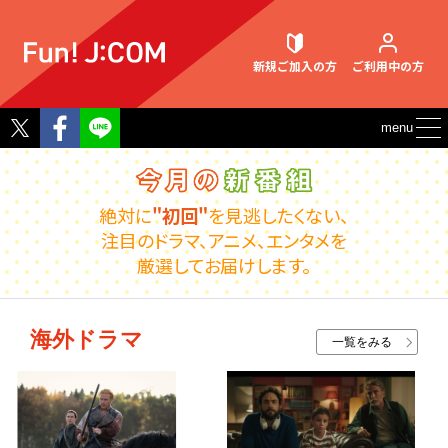
新規ご加入
の方
ご利用中
の方
Twitter
Facebook
menu
契約内容確認・変更
絶対に
"初回"
を見逃したくない、
注目のドラマ、アニメ、エンタメを
厳選してお届けします。
お困りごと解決・よくあるご質問
海外ドラマ
一覧をみる
ウェブメール
マガジン