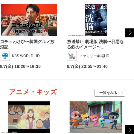
コチュわさび〜韓国グルメ放
放送禁止 劇場版 洗脳〜邪悪な
浪記
る鉄のイメージ〜…
KBS WORLD HD
ファミリー劇場HD
8/7(金) 16:20〜16:35
8/7(金) 23:55〜01:40
アニメ・キッズ
一覧をみる