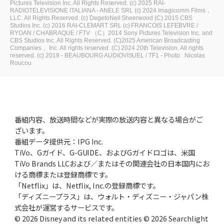
Pictures Television Inc. All Rights Reserved.
(c) 2025 RAI-
RADIOTELEVISIONE ITALIANA - ANELE SRL
(c) 2024 Imagicomm Films，
LLC. All Rights Reserved.
(c) DegetoNeil Sheerwood
(C) 2015 CBS
Studios Inc.
(c) 2016 RAI-CLEMART SRL
(c) FRANCOIS LEFEBVRE /
RYOAN / CHABRAQUE / FTV
（C）2014 Sony Pictures Television Inc. and
CBS Studios Inc. All Rights Reserved.
(C)2025 American Broadcasting
Companies， Inc. All rights reserved.
(C) 2024 20th Television. All rights
reserved.
(c) 2019 - BEAUBOURG AUDIOVISUEL / TF1 - Photo : Nicolas
Roucou
番組内容、放送時間などが実際の放送内容と異なる場合がご
ざいます。
番組データ提供元：IPG Inc.
TiVo、Gガイド、G-GUIDE、およびGガイドロゴは、米国
TiVo Brands LLCおよび／またはその関連会社の日本国内にお
ける商標または登録商標です。
「Netflix」は、Netflix, Inc.の登録商標です。
「ディズニープラス」は、ウォルト・ディズニー・ジャパン株
式会社が運営するサービスです。
© 2026 Disney and its related entities © 2026 Searchlight