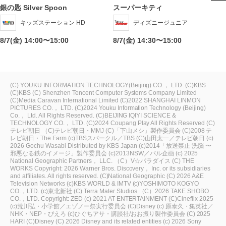
銀の匙 Silver Spoon
スーパーキティ
キッズステーション HD
ディズニージュニア
8/7(金) 14:00〜15:00
8/7(金) 14:30〜15:00
(C) YOUKU INFORMATION TECHNOLOGY(Beijing) CO.， LTD.
(C)KBS
(C)KBS
(C) Shenzhen Tencent Computer Systems Company Limited
(C)Media Caravan International Limited
(C)2022 SHANGHAI LINMON
PICTURES CO.， LTD.
(C)2024 Youku Information Technology (Beijing)
Co.， Ltd. All Rights Reserved.
(C)BEIJING IQIYI SCIENCE &
TECHNOLOGY CO.， LTD.
(C)2024 Coupang Play All Rights Reserved
(C)
テレビ朝日
（C)テレビ朝日・MMJ
(C)「下山メシ」製作委員会
(C)2008 テ
レビ朝日・The Farm
(c)TBSスパークル／TBS
(C)山田太一／テレビ朝日
(c)
2026 Gochu Wasabi Distributed by KBS Japan
(c)2014「放送禁止 洗脳 〜
邪悪なる鉄のイメージ」製作委員会
(c)2013NSW／パル企画
(c) 2025
National Geographic Partners， LLC.
（C）V☆パラダイス
(C) THE
WORKS
Copyright: 2026 Warner Bros. Discovery， Inc. or its subsidiaries
and affiliates. All rights reserved.
(C)National Geographic
(C) 2026 A&E
Television Networks
(c)KBS WORLD & IMTV
(c)YOSHIMOTO KOGYO
CO.，LTD.
(c)東北新社
(C) Terra Mater Studios
（C）2026 TAKE SHOBO
CO.，LTD.
Copyright: ZED
(c) 2021 AT ENTERTAINMENT
(C)Cineflix 2025
(c)荒川弘・小学館／エゾノー祭実行委員会
(C)Disney
(c) 原泰久・集英社／
NHK・NEP・ぴえろ
(c)ひぐちアサ・講談社/おお振り製作委員会
(C) 2025
HARI
(C)Disney
(C) 2026 Disney and its related entities
(c) 2026 Sony