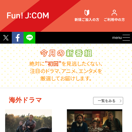
新規ご加入
の方
ご利用中
の方
Twitter
Facebook
menu
契約内容確認・変更
絶対に
"初回"
を見逃したくない、
注目のドラマ、アニメ、エンタメを
厳選してお届けします。
お困りごと解決・よくあるご質問
海外ドラマ
一覧をみる
ウェブメール
マガジン