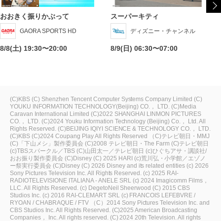
おおきく振りかぶって
スーパーキティ
GAORA SPORTS HD
ディズニー・チャンネル
8/8(土) 19:30〜20:00
8/9(日) 06:30〜07:00
(C)KBS
(C) Shenzhen Tencent Computer Systems Company Limited
(C)
YOUKU INFORMATION TECHNOLOGY(Beijing) CO.， LTD.
(C)Media
Caravan International Limited
(C)2022 SHANGHAI LINMON PICTURES
CO.， LTD.
(C)2024 Youku Information Technology (Beijing) Co.， Ltd. All
Rights Reserved.
(C)BEIJING IQIYI SCIENCE & TECHNOLOGY CO.， LTD.
(C)KBS
(C)2024 Coupang Play All Rights Reserved
（C)テレビ朝日・MMJ
(C)「下山メシ」製作委員会
(C)2008 テレビ朝日・The Farm
(C)テレビ朝日
(c)TBSスパークル／TBS
(C)山田太一／テレビ朝日
(c)ひぐちアサ・講談社/
おお振り製作委員会
(C)Disney
(C) 2025 HARI
(c)荒川弘・小学館／エゾノ
ー祭実行委員会
(C)Disney
(C) 2026 Disney and its related entities
(c) 2026
Sony Pictures Television Inc. All Rights Reserved.
(c) 2025 RAI-
RADIOTELEVISIONE ITALIANA - ANELE SRL
(c) 2024 Imagicomm Films，
LLC. All Rights Reserved.
(c) DegetoNeil Sheerwood
(C) 2015 CBS
Studios Inc.
(c) 2016 RAI-CLEMART SRL
(c) FRANCOIS LEFEBVRE /
RYOAN / CHABRAQUE / FTV
（C）2014 Sony Pictures Television Inc. and
CBS Studios Inc. All Rights Reserved.
(C)2025 American Broadcasting
Companies， Inc. All rights reserved.
(C) 2024 20th Television. All rights