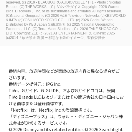
reserved.
(c) 2019 - BEAUBOURG AUDIOVISUEL / TF1 - Photo : Nicolas
Roucou
(C) THE WORKS
（C）V☆パラダイス
Copyright: 2026 Warner
Bros. Discovery， Inc. or its subsidiaries and affiliates. All rights reserved.
(C)National Geographic
(C) 2026 A&E Television Networks
(c)KBS WORLD
& IMTV
(c)YOSHIMOTO KOGYO CO.，LTD.
(c) 2026 Gochu Wasabi
Distributed by KBS Japan
(c)東北新社
(c) 2025 National Geographic
Partners， LLC.
(C) Terra Mater Studios
（C）2026 TAKE SHOBO CO.，
LTD.
Copyright: ZED
(c) 2021 AT ENTERTAINMENT
(C)Cineflix 2025
(c)2014「放送禁止 洗脳 〜邪悪なる鉄のイメージ」製作委員会
番組内容、放送時間などが実際の放送内容と異なる場合がご
ざいます。
番組データ提供元：IPG Inc.
TiVo、Gガイド、G-GUIDE、およびGガイドロゴは、米国
TiVo Brands LLCおよび／またはその関連会社の日本国内にお
ける商標または登録商標です。
「Netflix」は、Netflix, Inc.の登録商標です。
「ディズニープラス」は、ウォルト・ディズニー・ジャパン株
式会社が運営するサービスです。
© 2026 Disney and its related entities © 2026 Searchlight