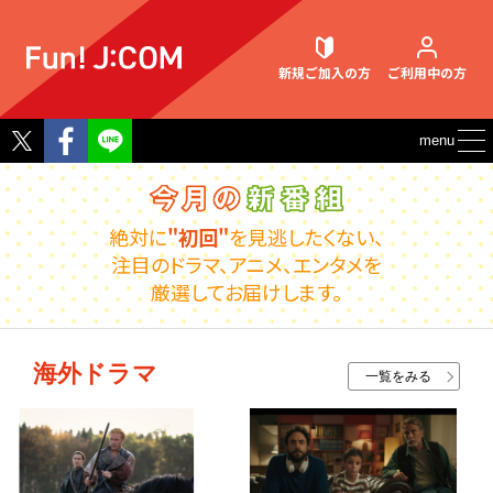
新規ご加入
の方
ご利用中
の方
Twitter
Facebook
menu
契約内容確認・変更
絶対に
"初回"
を見逃したくない、
注目のドラマ、アニメ、エンタメを
厳選してお届けします。
お困りごと解決・よくあるご質問
海外ドラマ
一覧をみる
ウェブメール
マガジン