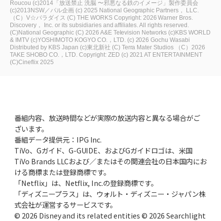
Roucou
(c)2014「放送禁止 洗脳 〜邪悪なる鉄のイメージ」製作委員会
(c)2013NSW／パル企画
(c) 2025 National Geographic Partners， LLC.
（C）V☆パラダイス
(C) THE WORKS
Copyright: 2026 Warner Bros.
Discovery， Inc. or its subsidiaries and affiliates. All rights reserved.
(C)National Geographic
(C) 2026 A&E Television Networks
(c)KBS WORLD
& IMTV
(c)YOSHIMOTO KOGYO CO.，LTD.
(c) 2026 Gochu Wasabi
Distributed by KBS Japan
(c)東北新社
(C) Terra Mater Studios
（C）2026
TAKE SHOBO CO.，LTD.
Copyright: ZED
(c) 2021 AT ENTERTAINMENT
(C)Cineflix 2025
番組内容、放送時間などが実際の放送内容と異なる場合がご
ざいます。
番組データ提供元：IPG Inc.
TiVo、Gガイド、G-GUIDE、およびGガイドロゴは、米国
TiVo Brands LLCおよび／またはその関連会社の日本国内にお
ける商標または登録商標です。
「Netflix」は、Netflix, Inc.の登録商標です。
「ディズニープラス」は、ウォルト・ディズニー・ジャパン株
式会社が運営するサービスです。
© 2026 Disney and its related entities © 2026 Searchlight