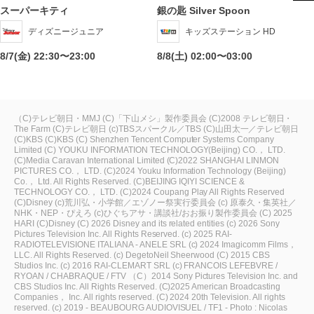
スーパーキティ
銀の匙 Silver Spoon
ディズニージュニア
キッズステーション HD
8/7(金) 22:30〜23:00
8/8(土) 02:00〜03:00
（C)テレビ朝日・MMJ
(C)「下山メシ」製作委員会
(C)2008 テレビ朝日・
The Farm
(C)テレビ朝日
(c)TBSスパークル／TBS
(C)山田太一／テレビ朝日
(C)KBS
(C)KBS
(C) Shenzhen Tencent Computer Systems Company
Limited
(C) YOUKU INFORMATION TECHNOLOGY(Beijing) CO.， LTD.
(C)Media Caravan International Limited
(C)2022 SHANGHAI LINMON
PICTURES CO.， LTD.
(C)2024 Youku Information Technology (Beijing)
Co.， Ltd. All Rights Reserved.
(C)BEIJING IQIYI SCIENCE &
TECHNOLOGY CO.， LTD.
(C)2024 Coupang Play All Rights Reserved
(C)Disney
(c)荒川弘・小学館／エゾノー祭実行委員会
(c) 原泰久・集英社／
NHK・NEP・ぴえろ
(c)ひぐちアサ・講談社/おお振り製作委員会
(C) 2025
HARI
(C)Disney
(C) 2026 Disney and its related entities
(c) 2026 Sony
Pictures Television Inc. All Rights Reserved.
(c) 2025 RAI-
RADIOTELEVISIONE ITALIANA - ANELE SRL
(c) 2024 Imagicomm Films，
LLC. All Rights Reserved.
(c) DegetoNeil Sheerwood
(C) 2015 CBS
Studios Inc.
(c) 2016 RAI-CLEMART SRL
(c) FRANCOIS LEFEBVRE /
RYOAN / CHABRAQUE / FTV
（C）2014 Sony Pictures Television Inc. and
CBS Studios Inc. All Rights Reserved.
(C)2025 American Broadcasting
Companies， Inc. All rights reserved.
(C) 2024 20th Television. All rights
reserved.
(c) 2019 - BEAUBOURG AUDIOVISUEL / TF1 - Photo : Nicolas