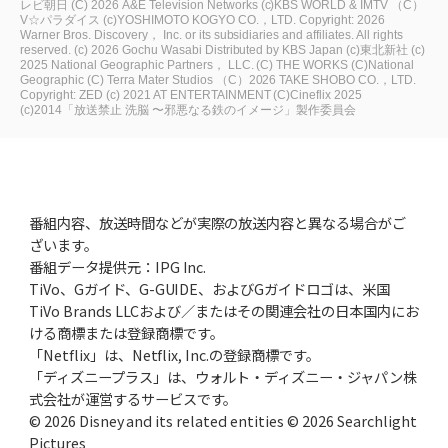
レビ朝日
(C) 2026 A&E Television Networks
(c)KBS WORLD & IMTV
（C）
V☆パラダイス
(c)YOSHIMOTO KOGYO CO.，LTD.
Copyright: 2026
Warner Bros. Discovery， Inc. or its subsidiaries and affiliates. All rights
reserved.
(c) 2026 Gochu Wasabi Distributed by KBS Japan
(c)東北新社
(c)
2025 National Geographic Partners， LLC.
(C) THE WORKS
(C)National
Geographic
(C) Terra Mater Studios
（C）2026 TAKE SHOBO CO.，LTD.
Copyright: ZED
(c) 2021 AT ENTERTAINMENT
(C)Cineflix 2025
(c)2014「放送禁止 洗脳 〜邪悪なる鉄のイメージ」製作委員会
番組内容、放送時間などが実際の放送内容と異なる場合がご
ざいます。
番組データ提供元：IPG Inc.
TiVo、Gガイド、G-GUIDE、およびGガイドロゴは、米国
TiVo Brands LLCおよび／またはその関連会社の日本国内にお
ける商標または登録商標です。
「Netflix」は、Netflix, Inc.の登録商標です。
「ディズニープラス」は、ウォルト・ディズニー・ジャパン株
式会社が運営するサービスです。
© 2026 Disney and its related entities © 2026 Searchlight
Pictures