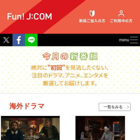
新規ご加入
の方
ご利用中
の方
Twitter
Facebook
menu
契約内容確認・変更
絶対に
"初回"
を見逃したくない、
注目のドラマ、アニメ、エンタメを
厳選してお届けします。
お困りごと解決・よくあるご質問
海外ドラマ
一覧をみる
ウェブメール
マガジン