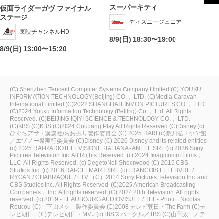
スーパーキティ
仮面ライダーガヴ ファイナル
ステージ
ディズニージュニア
東映チャンネルHD
8/9(日) 18:30〜19:00
8/9(日) 13:00〜15:20
(C) Shenzhen Tencent Computer Systems Company Limited
(C) YOUKU
INFORMATION TECHNOLOGY(Beijing) CO.， LTD.
(C)Media Caravan
International Limited
(C)2022 SHANGHAI LINMON PICTURES CO.， LTD.
(C)2024 Youku Information Technology (Beijing) Co.， Ltd. All Rights
Reserved.
(C)BEIJING IQIYI SCIENCE & TECHNOLOGY CO.， LTD.
(C)KBS
(C)KBS
(C)2024 Coupang Play All Rights Reserved
(C)Disney
(c)
ひぐちアサ・講談社/おお振り製作委員会
(C) 2025 HARI
(c)荒川弘・小学館
／エゾノー祭実行委員会
(C)Disney
(C) 2026 Disney and its related entities
(c) 2025 RAI-RADIOTELEVISIONE ITALIANA - ANELE SRL
(c) 2026 Sony
Pictures Television Inc. All Rights Reserved.
(c) 2024 Imagicomm Films，
LLC. All Rights Reserved.
(c) DegetoNeil Sheerwood
(C) 2015 CBS
Studios Inc.
(c) 2016 RAI-CLEMART SRL
(c) FRANCOIS LEFEBVRE /
RYOAN / CHABRAQUE / FTV
（C）2014 Sony Pictures Television Inc. and
CBS Studios Inc. All Rights Reserved.
(C)2025 American Broadcasting
Companies， Inc. All rights reserved.
(C) 2024 20th Television. All rights
reserved.
(c) 2019 - BEAUBOURG AUDIOVISUEL / TF1 - Photo : Nicolas
Roucou
(C)「下山メシ」製作委員会
(C)2008 テレビ朝日・The Farm
(C)テ
レビ朝日
（C)テレビ朝日・MMJ
(c)TBSスパークル／TBS
(C)山田太一／テ