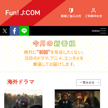
新規ご加入
の方
ご利用中
の方
Twitter
Facebook
menu
契約内容確認・変更
絶対に
"初回"
を見逃したくない、
注目のドラマ、アニメ、エンタメを
厳選してお届けします。
お困りごと解決・よくあるご質問
海外ドラマ
一覧をみる
ウェブメール
マガジン