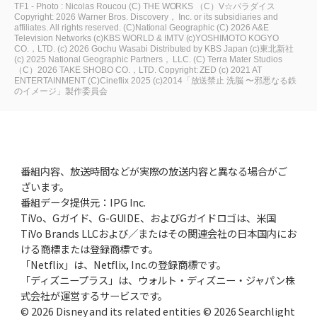
TF1 - Photo : Nicolas Roucou
(C) THE WORKS
（C）V☆パラダイス
Copyright: 2026 Warner Bros. Discovery， Inc. or its subsidiaries and
affiliates. All rights reserved.
(C)National Geographic
(C) 2026 A&E
Television Networks
(c)KBS WORLD & IMTV
(c)YOSHIMOTO KOGYO
CO.，LTD.
(c) 2026 Gochu Wasabi Distributed by KBS Japan
(c)東北新社
(c) 2025 National Geographic Partners， LLC.
(C) Terra Mater Studios
（C）2026 TAKE SHOBO CO.，LTD.
Copyright: ZED
(c) 2021 AT
ENTERTAINMENT
(C)Cineflix 2025
(c)2014「放送禁止 洗脳 〜邪悪なる鉄
のイメージ」製作委員会
番組内容、放送時間などが実際の放送内容と異なる場合がご
ざいます。
番組データ提供元：IPG Inc.
TiVo、Gガイド、G-GUIDE、およびGガイドロゴは、米国
TiVo Brands LLCおよび／またはその関連会社の日本国内にお
ける商標または登録商標です。
「Netflix」は、Netflix, Inc.の登録商標です。
「ディズニープラス」は、ウォルト・ディズニー・ジャパン株
式会社が運営するサービスです。
© 2026 Disney and its related entities © 2026 Searchlight