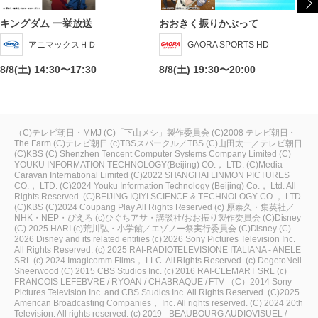
キングダム 一挙放送
おおきく振りかぶって
アニマックスＨＤ
GAORA SPORTS HD
8/8(土) 14:30〜17:30
8/8(土) 19:30〜20:00
（C)テレビ朝日・MMJ
(C)「下山メシ」製作委員会
(C)2008 テレビ朝日・
The Farm
(C)テレビ朝日
(c)TBSスパークル／TBS
(C)山田太一／テレビ朝日
(C)KBS
(C) Shenzhen Tencent Computer Systems Company Limited
(C)
YOUKU INFORMATION TECHNOLOGY(Beijing) CO.， LTD.
(C)Media
Caravan International Limited
(C)2022 SHANGHAI LINMON PICTURES
CO.， LTD.
(C)2024 Youku Information Technology (Beijing) Co.， Ltd. All
Rights Reserved.
(C)BEIJING IQIYI SCIENCE & TECHNOLOGY CO.， LTD.
(C)KBS
(C)2024 Coupang Play All Rights Reserved
(c) 原泰久・集英社／
NHK・NEP・ぴえろ
(c)ひぐちアサ・講談社/おお振り製作委員会
(C)Disney
(C) 2025 HARI
(c)荒川弘・小学館／エゾノー祭実行委員会
(C)Disney
(C)
2026 Disney and its related entities
(c) 2026 Sony Pictures Television Inc.
All Rights Reserved.
(c) 2025 RAI-RADIOTELEVISIONE ITALIANA - ANELE
SRL
(c) 2024 Imagicomm Films， LLC. All Rights Reserved.
(c) DegetoNeil
Sheerwood
(C) 2015 CBS Studios Inc.
(c) 2016 RAI-CLEMART SRL
(c)
FRANCOIS LEFEBVRE / RYOAN / CHABRAQUE / FTV
（C）2014 Sony
Pictures Television Inc. and CBS Studios Inc. All Rights Reserved.
(C)2025
American Broadcasting Companies， Inc. All rights reserved.
(C) 2024 20th
Television. All rights reserved.
(c) 2019 - BEAUBOURG AUDIOVISUEL /