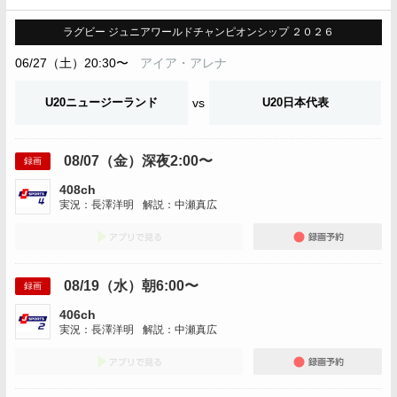
ラグビー ジュニアワールドチャンピオンシップ ２０２６
06/27（土）20:30〜
アイア・アレナ
U20ニュージーランド
vs
U20日本代表
08/07（金）深夜2:00〜
録画
408ch
実況：長澤洋明
解説：中瀬真広
アプリでみる
録画
08/19（水）朝6:00〜
録画
406ch
実況：長澤洋明
解説：中瀬真広
アプリでみる
録画