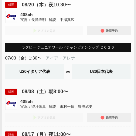
08/20（木）夜10:30〜
録画
408ch
実況：長澤洋明
解説：中瀬真広
アプリでみる
録画
ラグビー ジュニアワールドチャンピオンシップ ２０２６
07/03（金）1:30〜
アイア・アレナ
U20イタリア代表
vs
U20日本代表
08/08（土）朝8:00〜
録画
408ch
実況：望月佑真
解説：田村一博、野澤武史
アプリでみる
録画
08/17（月）夜11:00〜
録画