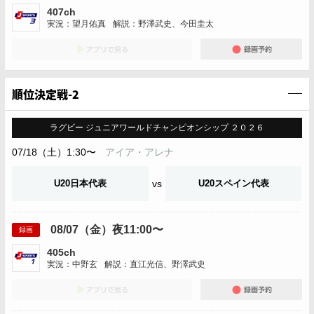
407ch
実況：望月佑真
解説：野澤武史、今田圭太
アプリでみる
録画
順位決定戦-2
ラグビー ジュニアワールドチャンピオンシップ ２０２６
07/18（土）1:30〜
アイア・アレナ
U20日本代表
vs
U20スペイン代表
08/07（金）夜11:00〜
録画
405ch
実況：中野玄
解説：直江光信、野澤武史
アプリでみる
録画