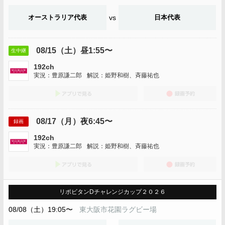
オーストラリア代表
vs
日本代表
08/15（土）昼1:55〜
生中継
192ch
実況：豊原謙二郎
解説：姫野和樹、斉藤祐也
アプリでみる
録画
08/17（月）夜6:45〜
録画
192ch
実況：豊原謙二郎
解説：姫野和樹、斉藤祐也
アプリでみる
録画
リポビタンDチャレンジカップ２０２６
08/08（土）19:05〜
東大阪市花園ラグビー場