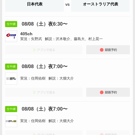
日本代表
vs
オーストラリア代表
08/08（土）夜6:30〜
生中継
405ch
実況：矢野武
解説：沢木敬介、藤島大、村上晃一
アプリでみる
録画
08/08（土）夜7:00〜
生中継
実況：住岡佑樹
解説：大畑大介
アプリでみる
録画
08/08（土）夜7:00〜
生中継
実況：住岡佑樹
解説：大畑大介
アプリでみる
録画