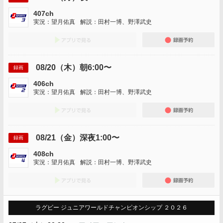
407ch
実況：望月佑真
解説：田村一博、野澤武史
アプリでみる
録画
08/20（木）朝6:00〜
録画
406ch
実況：望月佑真
解説：田村一博、野澤武史
アプリでみる
録画
08/21（金）深夜1:00〜
録画
408ch
実況：望月佑真
解説：田村一博、野澤武史
アプリでみる
録画
ラグビー ジュニアワールドチャンピオンシップ ２０２６