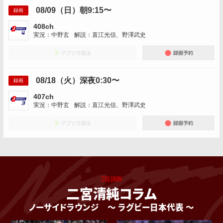
08/09（日）朝9:15〜
録画
408ch
実況：中野玄
解説：直江光信、野澤武史
アプリでみる
録画
08/18（火）深夜0:30〜
録画
407ch
実況：中野玄
解説：直江光信、野澤武史
アプリでみる
録画
COLUMN
二宮清純コラム
ノーサイドラウンジ
〜 ラグビー日本代表 〜