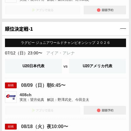
アプリでみる
録画
順位決定戦-1
ラグビー ジュニアワールドチャンピオンシップ ２０２６
07/12（日）23:00〜
アイア・アレナ
U20日本代表
vs
U20アメリカ代表
08/09（日）朝6:45〜
録画
408ch
実況：望月佑真
解説：野澤武史、今田圭太
アプリでみる
録画
08/18（火）夜10:00〜
録画