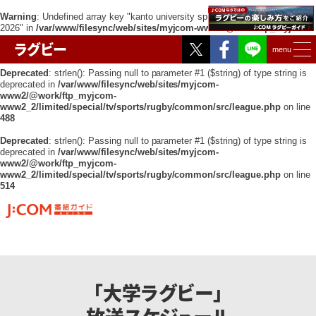
Warning
: Undefined array key "kanto university spring exchange tournament
2026" in
/var/www/filesync/web/sites/myjcom-www2/@work/ftp_myjcom-
www2_2/limited/special/tv/sports/rugby/common/src/league.php
on line
Twitter
Facebook
ラグビー
451
menu
Deprecated
: strlen(): Passing null to parameter #1 ($string) of type string is
deprecated in
/var/www/filesync/web/sites/myjcom-
www2/@work/ftp_myjcom-
www2_2/limited/special/tv/sports/rugby/common/src/league.php
on line
488
Deprecated
: strlen(): Passing null to parameter #1 ($string) of type string is
deprecated in
/var/www/filesync/web/sites/myjcom-
www2/@work/ftp_myjcom-
www2_2/limited/special/tv/sports/rugby/common/src/league.php
on line
514
「大学ラグビー」