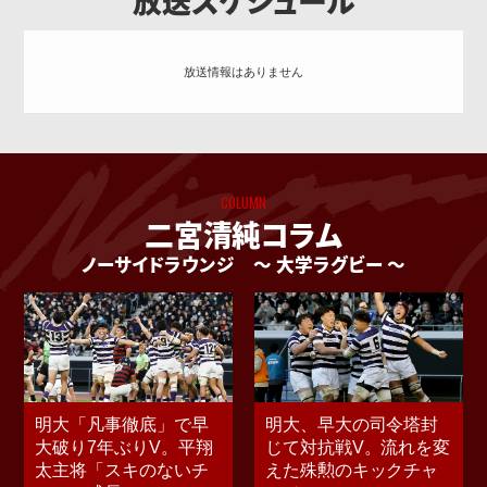
放送スケジュール
放送情報はありません
COLUMN
二宮清純コラム
ノーサイドラウンジ
〜 大学ラグビー 〜
明大「凡事徹底」で早
明大、早大の司令塔封
大破り7年ぶりV。平翔
じて対抗戦V。流れを変
太主将「スキのないチ
えた殊勲のキックチャ