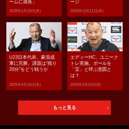
ームに成長」
ージ
2026年1月15日(木)
2025年12月11日(木)
U23日本代表、豪混成
エディーHC、ユニーク
軍に完勝。課題は“残り
トレ実施。ボールを
20分”をどう戦うか
「宝」と呼ぶ意図と
は？
2025年4月10日(木)
2025年3月13日(木)
もっと見る