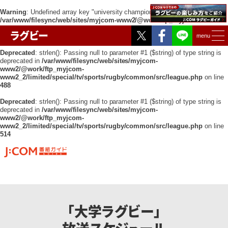
Warning
: Undefined array key "university championship" in
/var/www/filesync/web/sites/myjcom-www2/@work/ftp_myjcom-
www2_2/limited/special/tv/sports/rugby/common/src/league.php
on line
Twitter
Facebook
ラグビー
451
menu
Deprecated
: strlen(): Passing null to parameter #1 ($string) of type string is
deprecated in
/var/www/filesync/web/sites/myjcom-
www2/@work/ftp_myjcom-
www2_2/limited/special/tv/sports/rugby/common/src/league.php
on line
488
Deprecated
: strlen(): Passing null to parameter #1 ($string) of type string is
deprecated in
/var/www/filesync/web/sites/myjcom-
www2/@work/ftp_myjcom-
www2_2/limited/special/tv/sports/rugby/common/src/league.php
on line
514
「大学ラグビー」