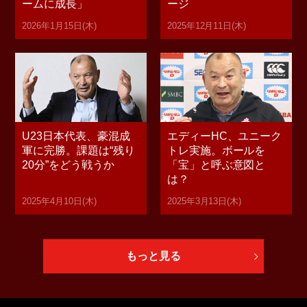
ームに成長」
ージ
2026年1月15日(木)
2025年12月11日(木)
U23日本代表、豪混成
エディーHC、ユニーク
軍に完勝。課題は“残り
トレ実施。ボールを
20分”をどう戦うか
「宝」と呼ぶ意図と
は？
2025年4月10日(木)
2025年3月13日(木)
もっと見る