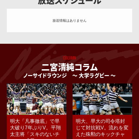
放送スケジュール
放送情報はありません
COLUMN
二宮清純コラム
ノーサイドラウンジ
〜 大学ラグビー 〜
明大「凡事徹底」で早
明大、早大の司令塔封
大破り7年ぶりV。平翔
じて対抗戦V。流れを変
太主将「スキのないチ
えた殊勲のキックチャ