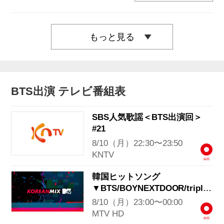
もっと見る
BTS出演 テレビ番組表
SBS人気歌謡＜BTS出演回＞
#21
8/10（月）22:30〜23:50
KNTV
録画
韓国ヒットソング
▼BTS/BOYNEXTDOOR/tripleS
ほか
8/10（月）23:00〜00:00
MTV HD
録画