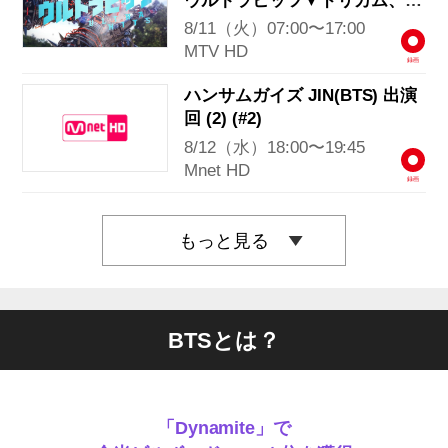
ウルトラヒッツ▼ドリカム、
BTS、サザンほか
8/11（火）07:00〜17:00
MTV HD
録画
ハンサムガイズ JIN(BTS) 出演
回 (2) (#2)
8/12（水）18:00〜19:45
Mnet HD
録画
もっと見る
BTSとは？
「Dynamite」で