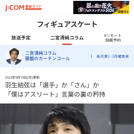
フィギュアスケート
#リモート
放送予定
二宮清純コラム
録画予約
二宮清純コラム
毎月第1･3月曜更新
銀盤のカーテンコール
2022年9月19日(月)更新
羽生結弦は「選手」か「さん」か
「僕はアスリート」言葉の裏の矜持