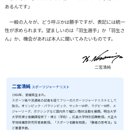
あるんです」
一般の人々が、どう呼ぶかは勝手ですが、表記には統一
性が求められます。望ましいのは「羽生選手」か「羽生さ
ん」か、機会があれば本人に聞いてみたいものです。
二宮清純
二宮清純
スポーツジャーナリスト
1960年、愛媛県生まれ。
スポーツ紙や流通紙の記者を経てフリーのスポーツジャーナリストとして
独立。オリンピック・パラリンピック、サッカーＷ杯、ラグビーW杯、メ
ジャーリーグ、ボクシングなど国内外で幅広い取材活動を展開。明治大学
大学院博士後期課程修了・博士（学術）。広島大学特別招聘教授。大正大
学地域構想研究所客員教授。「スポーツ名勝負物語」「勝者の思考法」な
ど著書多数。