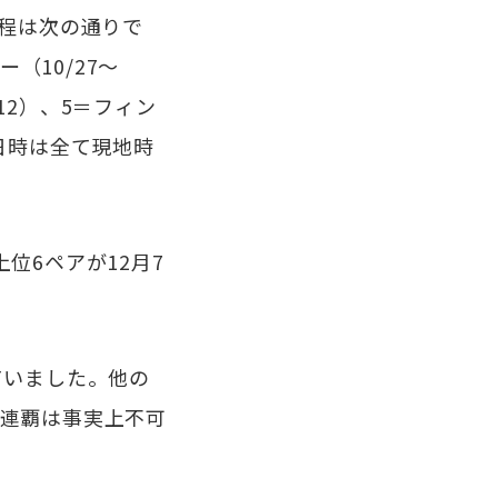
程は次の通りで
（10/27～
12）、5＝フィン
※日時は全て現地時
位6ペアが12月7
ていました。他の
連覇は事実上不可