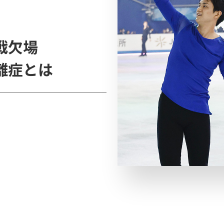
戦欠場
離症とは