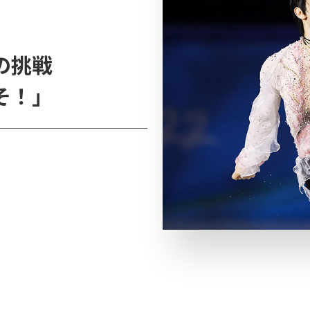
の挑戦
そ！」