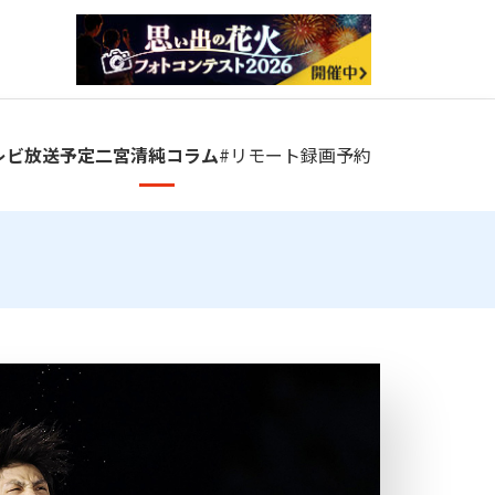
レビ放送予定
二宮清純コラム
#リモート
録画予約