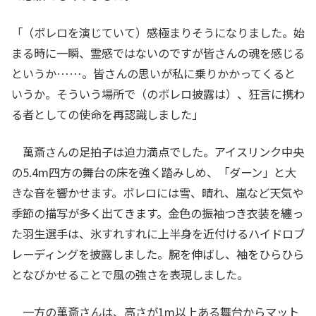
「（ボレロを演じていて）感極まりそうになりました。始
まる時に一瞬、霊感ではないのですが皆さんの魂を感じる
というか……。皆さんの思いが私に乗りかかってくると
いうか。そういう場所で（のボレロ披露は）、狂言に携わ
る者としての使命を再認識しました」
萬斎さんの足拍子は迫力満点でした。アイスリンク中央
の5.4m四方の舞台の床を強く踏みしめ、「ダーン」と大
きな音を響かせます。ボレロには雪、晴れ、嵐など天気や
季節の描写が多く出てきます。金色の振袖つき衣装を纏っ
た羽生選手は、氷すれすれに上半身を近付けるハイドロブ
レーディングを披露しました。腕を伸ばし、袖をひらひら
となびかせることで風の強さを表現しました。
一方の萬斎さんは、高さが1m以上ある舞台からマット