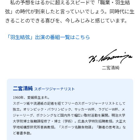
私の予想をはるかに超えるスピードで「職業・羽生結
弦」の時代が到来したと言っていいでしょう。同時代に生
きることのできる喜びを、今しみじみと感じています。
「羽生結弦」出演の番組一覧はこちら
二宮清純
二宮清純
スポーツジャーナリスト
1960年、愛媛県生まれ。
スポーツ紙や流通紙の記者を経てフリーのスポーツジャーナリストとして
独立。オリンピック・パラリンピック、サッカーＷ杯、ラグビーW杯、メ
ジャーリーグ、ボクシングなど国内外で幅広い取材活動を展開。明治大学
大学院博士後期課程修了・博士（学術）。広島大学特別招聘教授。大正大
学地域構想研究所客員教授。「スポーツ名勝負物語」「勝者の思考法」な
ど著書多数。