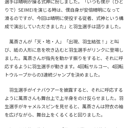
選手は晴明が操る式神に扮しました。「いつも僕が（ひと
りで）SEIMEIを演じる時は、僕自身が安倍晴明になって
滑るのですが、今回は晴明に使役する従者、式神という構
成で演出していただきました」と羽生選手は語りました。
萬斎さんが「天・地・人」「出現、羽生結弦！」と叫
び、紙の人形に息を吹き込むと羽生選手がリンクに登場し
ました。萬斎さんが指先を動かす振りをすると、それに呼
応するように羽生選手が動きます。4回転サルコー、4回転
トウループからの3連続ジャンプを決めました。
羽生選手がイナバウアーを披露すると、それに呼応する
ように萬斎さんも舞台上で上半身をのけ反らせました。羽
生選手がキャメルスピンを見せると、萬斎さんは狩衣の袖
を広げながら、舞台上をくるくると回りました。