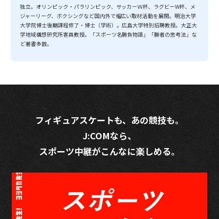
独立。オリンピック・パラリンピック、サッカーＷ杯、ラグビーW杯、メ
ジャーリーグ、ボクシングなど国内外で幅広い取材活動を展開。明治大学
大学院博士後期課程修了・博士（学術）。広島大学特別招聘教授。大正大
学地域構想研究所客員教授。「スポーツ名勝負物語」「勝者の思考法」な
ど著書多数。
フィギュアスケートも、あの競技も。
J:COMなら、
スポーツ中継がこんなに楽しめる。