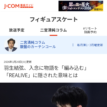
フィギュアスケート
#リモート
放送予定
二宮清純コラム
録画予約
二宮清純コラム
毎月第1･3月曜更新
銀盤のカーテンコール
2026年1月20日(火)更新
羽生結弦、入念に物語を「編み込む」
「REALIVE」に隠された意味とは