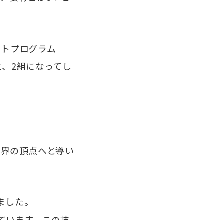
ートプログラム
と、2組になってし
界の頂点へと導い
ました。
ています。この技