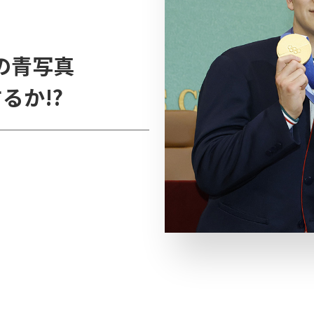
の青写真
るか!?