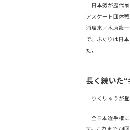
日本勢が歴代最多
アスケート団体戦
浦璃来／木原龍一
で、ふたりは日本
た。
長く続いた“
りくりゅうが登場
全日本選手権にお
す。これまで74