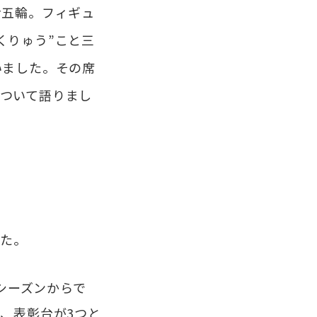
ナ五輪。フィギュ
くりゅう”こと三
いました。その席
ついて語りまし
した。
シーズンからで
、表彰台が3つと