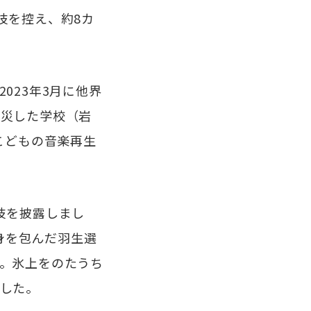
技を控え、約8カ
023年3月に他界
被災した学校（岩
こどもの音楽再生
技を披露しまし
に身を包んだ羽生選
。氷上をのたうち
した。