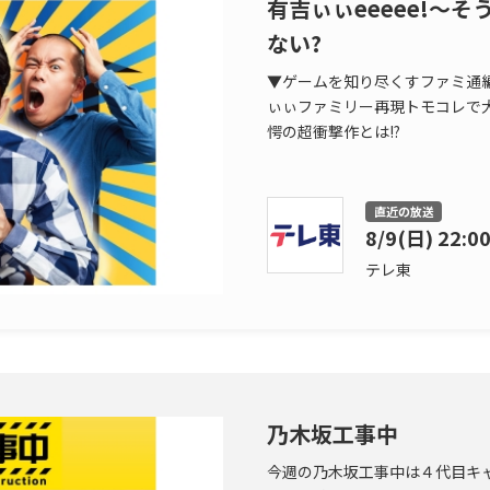
有吉ぃぃeeeee!〜
ない?
▼ゲームを知り尽くすファミ通
ぃぃファミリー再現トモコレで
愕の超衝撃作とは!?
直近の放送
8/9(日) 22:0
テレ東
乃木坂工事中
今週の乃木坂工事中は４代目キ