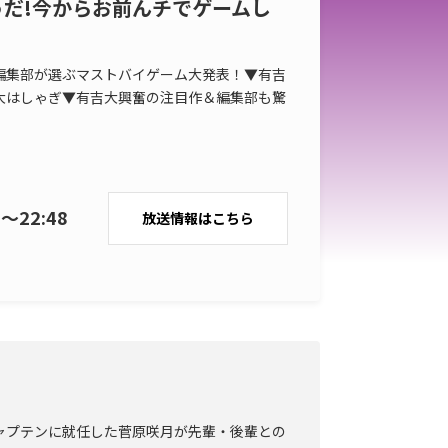
そうだ!今からお前んチでゲームし
編集部が選ぶマストバイゲーム大発表！▼有吉
大はしゃぎ▼有吉大興奮の注目作＆編集部も驚
0〜22:48
放送情報
はこちら
ャプテンに就任した菅原咲月が先輩・後輩との