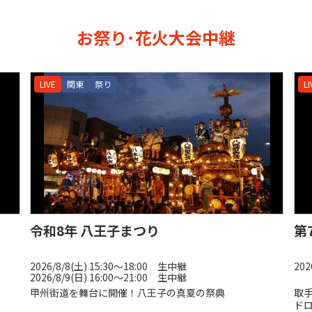
お祭り･花火大会中継
LIVE
関東
祭り
LI
令和8年 八王子まつり
第
2026/8/8(土) 15:30〜18:00 生中継
202
2026/8/9(日) 16:00〜21:00 生中継
甲州街道を舞台に開催！八王子の真夏の祭典
取
ド