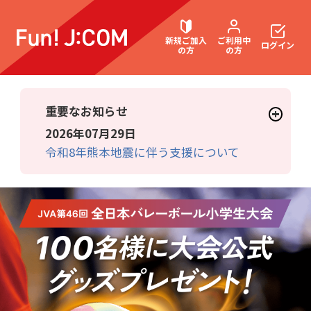
新規ご加入
ご利用中
ログイン
の方
の方
重要なお知らせ
契約内容確認・変更
2026年07月29日
令和8年熊本地震に伴う支援について
お困りごと解決・よくあるご質問
ウェブメール
マガジン