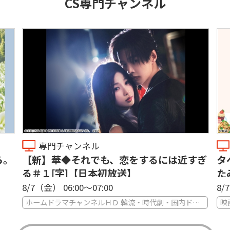
CS専門チャンネル
専門チャンネル
ら。
【新】華◆それでも、恋をするには近すぎ
タ
る＃１[字]【日本初放送】
た
8/7（金） 06:00〜07:00
8/
ホームドラマチャンネルＨＤ 韓流・時代劇・国内ドラマ
映