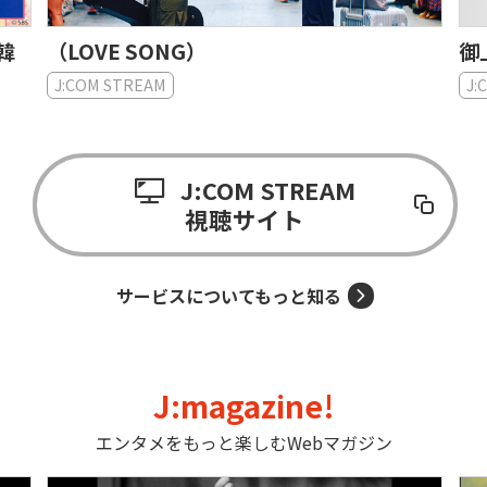
日韓
（LOVE SONG）
御
J:COM STREAM
J:
J:COM STREAM
視聴サイト
サービスについてもっと知る
J:magazine!
エンタメをもっと楽しむWebマガジン