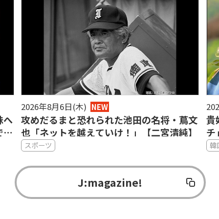
2026年8月6日(木)
20
NEW
妹へ
攻めだるまと恐れられた池田の名将・蔦文
貴
で
也「ネットを越えていけ！」【二宮清純】
チ
図
スポーツ
韓
J:magazine!