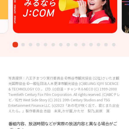
写真提供：八王子まつり実行委員会
©熊谷市観光協会
(公社)さいたま観
光国際協会
©一般社団法人木更津市観光協会
(C)BEIJING IQIYI SCIENCE
& TECHNOLOGY CO.， LTD.
(c)日活・チャンネルNECO
(C) 1999-2000
Twentieth Century Fox Film Corporation. All rights reserved.
(C)ABCテレ
ビ／松竹
West Side Story (C) 2021 20th Century Studios and TSG
Entertainment Finance LLC.
(c)2023「あの花が咲く丘で、君とまた出会
えたら。」製作委員会
志田 未来,かが屋,かたせ 梨乃,前原 滉
番組内容、放送時間などが実際の放送内容と異なる場合がご