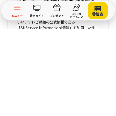
（公式番組情報マーク）
番組表
J:COM
このマークは「Official Program Data Mark」と
メニュー
番組ガイド
プレゼント
できること
いい、テレビ番組の公式情報である
「SI(Service Information)情報」を利用したサー
ビスにのみ表記が許されているマークです。
MY J:COMアプリ
地域情報アプリ「ど・ろーかる」
ジェイコムマガジン (電子版)
あなたの街のJ:COM (エリアからのお知らせ)
ざっくぅパーク (ZAQ)