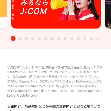
写真提供：八王子まつり実行委員会
©熊谷市観光協会
(公社)さいたま観
光国際協会
©一般社団法人木更津市観光協会
志田 未来,かが屋,かた
せ 梨乃,前原 滉
(c) 原泰久・集英社／NHK・NEP・ぴえろ
(c) Leny
STORA / Passion Films
（C)STU
(c) ITV PLC
Motion Picture Artwork(C)
2013 Summit Entertainment， LLC. All Rights Reserved.
(C)BS-TBS
(C)
2017 Warner Bros. Entertainment Inc. and RatPac-Dune Entertainment
LLC All Rights Reserved
番組内容、放送時間などが実際の放送内容と異なる場合がご