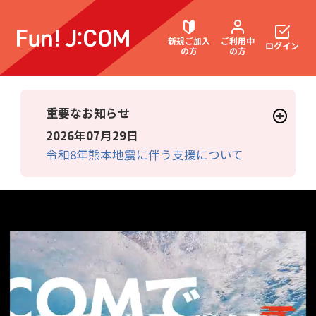
新規ご加入
ご利用中
ログイン
の方
の方
重要なお知らせ
契約内容確認・変更
2026年07月29日
令和8年熊本地震に伴う支援について
お困りごと解決・よくあるご質問
ウェブメール
マガジン