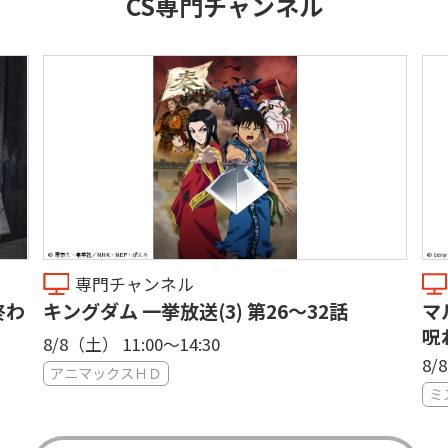
CS専門チャンネル
専門チャンネル
終わ
キングダム 一挙放送(3) 第26〜32話
マ
呪
8/8（土） 11:00〜14:30
密
8/
アニマックスＨＤ
ミ