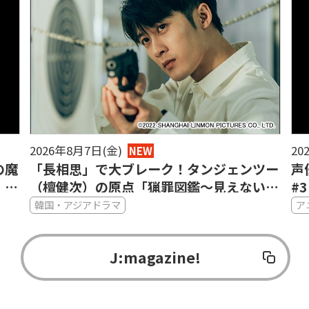
2026年8月7日(金)
20
NEW
の魔
「長相思」で大ブレーク！タンジェンツー
声
・パ
（檀健次）の原点「猟罪図鑑～見えない肖
#
出」
像画～」で光る目の演技
悟
韓国・アジアドラマ
ア
J:magazine!