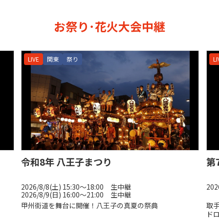
お祭り･花火大会中継
LIVE
関東
祭り
LI
令和8年 八王子まつり
第
2026/8/8(土) 15:30〜18:00 生中継
202
2026/8/9(日) 16:00〜21:00 生中継
甲州街道を舞台に開催！八王子の真夏の祭典
取
ド