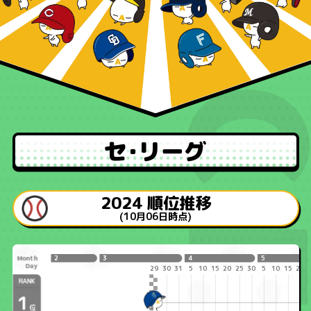
キャンプ情報
プロ野球
ニュース
セ･リーグ
二宮清純
コラム
2024 順位推移
プレゼント
･イベント
(10月06日時点)
J:COMプロ野球アプリ
Month
2
3
4
5
Day
29
30
31
5
10
15
20
25
30
5
10
15
20
RANK
印刷用カレンダー ダウンロード
1
位