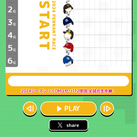
2
J:COMプロ野球ガイド
位
3
位
ざっくぅで見る！？ プロ野球 順位推移
4
位
5
位
6
位
2024シーズン J:COM
セ･パ12球団 全試合生中継！
は
PLAY
share