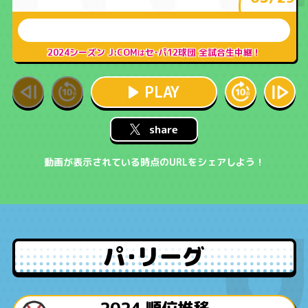
2024シーズン J:COM
セ･パ12球団 全試合生中継！
は
PLAY
share
動画が表示されている時点のURLをシェアしよう！
パ･リーグ
2024 順位推移