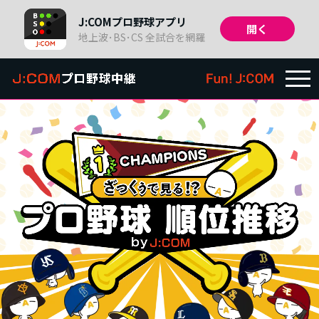
J:COMプロ野球アプリ
開く
地上波･BS･CS 全試合を網羅
TOP
放送予定
/
日程・結果
チーム情報・
戦績
順位・
成績
関連番組