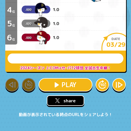
4
1.0
.000
位
5
1.0
.000
位
6
1.0
.000
DATE
位
03/29
2024シーズン J:COM
セ･パ12球団 全試合生中継！
は
PLAY
share
動画が表示されている時点のURLをシェアしよう！