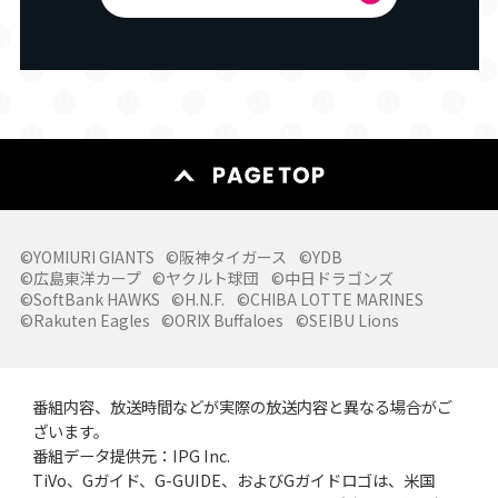
©YOMIURI GIANTS
©阪神タイガース
©YDB
©広島東洋カープ
©ヤクルト球団
©中日ドラゴンズ
©SoftBank HAWKS
©H.N.F.
©CHIBA LOTTE MARINES
©Rakuten Eagles
©ORIX Buffaloes
©SEIBU Lions
番組内容、放送時間などが実際の放送内容と異なる場合がご
ざいます。
番組データ提供元：IPG Inc.
TiVo、Gガイド、G-GUIDE、およびGガイドロゴは、米国