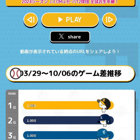
2024シーズン J:COM
セ･パ12球団 全試合生中継！
は
PLAY
share
動画が表示されている時点のURLをシェアしよう！
03/29〜10/06のゲーム差推移
RANK
1
1.000
位
2
1.000
位
3
1.000
位