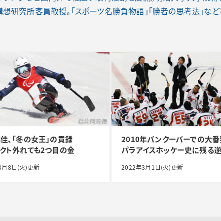
構想研究所客員教授。「スポーツ名勝負物語」「勝者の思考法」など
佳、「冬の女王」の貫録
2010年バンクーバーでの大
クト外れても2つ目の金
パラアイスホッケー史に残る
3月8日(火)更新
2022年3月1日(火)更新