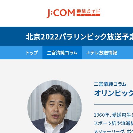
北京2022パラリンピック放送予
トップ
二宮清純コラム
J:テレ放送情報
二宮清純コラム
オリンピッ
1960年、愛媛県生
スポーツ紙や流通紙
メジャーリーグ、