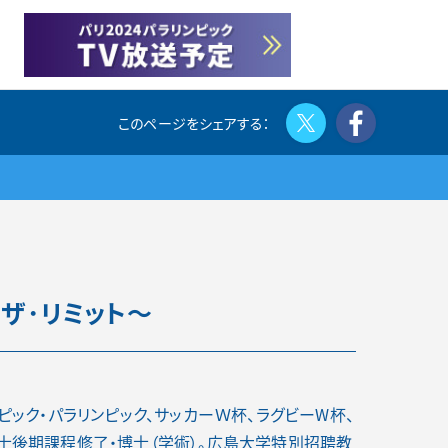
Twitter
Face
･ザ･リミット～
ック・パラリンピック、サッカーＷ杯、ラグビーW杯、
士後期課程修了・博士（学術）。広島大学特別招聘教