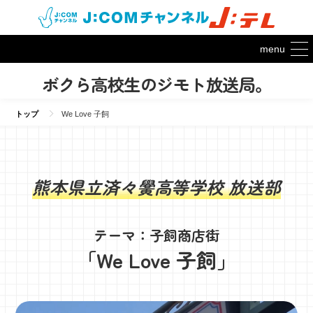
menu
ボクら高校生のジモト放送局。
トップ
We Love 子飼
熊本県立済々黌高等学校 放送部
テーマ：子飼商店街
「We Love 子飼」