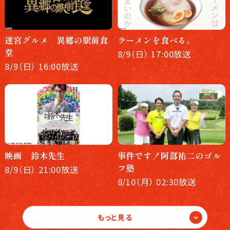
迷宮グルメ 異郷の駅前食
ラーメンを食べる。
堂
8/9（日） 17:00放送
8/9（日） 16:00放送
映画 鈴木先生
事件です！阿部祐二のゴル
フ塾
8/9（日） 21:00放送
8/10（月） 02:30放送
もっと見る