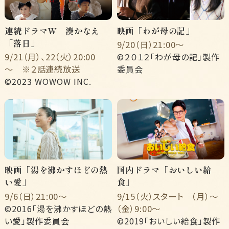
連続ドラマW 湊かなえ
映画「わが母の記」
「落日」
9/20（日）21:00〜
9/21（月）、22（火）20:00
©２０１２「わが母の記」製作
～ ※２話連続放送
委員会
©2023 WOWOW INC.
映画「湯を沸かすほどの熱
国内ドラマ「おいしい給
い愛」
食」
9/6（日）21:00〜
9/15（火）スタート （月）〜
©2016「湯を沸かすほどの熱
（金）9:00〜
い愛」製作委員会
©2019「おいしい給食」製作