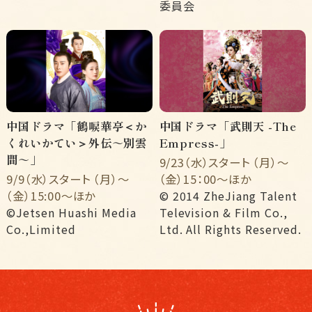
委員会
中国ドラマ「鶴唳華亭＜か
中国ドラマ「武則天 -The
くれいかてい＞外伝～別雲
Empress-」
間～」
9/23（水）スタート （月）〜
9/9（水）スタート （月）〜
（金）15：00〜ほか
（金）15:00〜ほか
© 2014 ZheJiang Talent
©Jetsen Huashi Media
Television & Film Co.,
Co.,Limited
Ltd. All Rights Reserved.