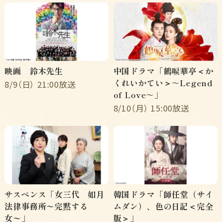
映画 鈴木先生
中国ドラマ「鶴唳華亭＜か
くれいかてい＞～Legend
8/9（日） 21:00放送
of Love～」
8/10（月） 15:00放送
サスペンス「女三代 如月
韓国ドラマ「師任堂（サイ
法律事務所〜完黙する
ムダン）、色の日記＜完全
女〜」
版＞」