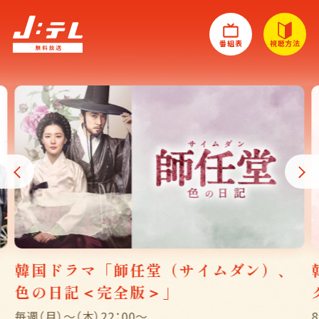
番組表
視聴方法
韓国ドラマ「師任堂（サイムダン）、
色の日記＜完全版＞」
毎週（月）〜（木）22：00〜