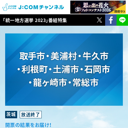
TWITTER
Faceb
「統一地方選挙 2023」番組特集
茨城
開票の結果をお届け！