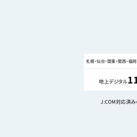
札幌・仙台・関東・
関西・福岡
1
地上デジタル
J:COM対応済