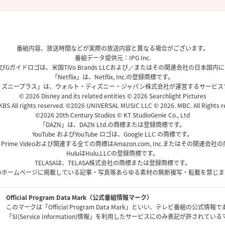
番組内容、放送時間などが実際の放送内容と異なる場合がございます。
番組データ提供元：IPG Inc.
、およびGガイドロゴは、米国TiVo Brands LLCおよび／またはその関連会社の日本
「Netflix」は、Netflix, Inc.の登録商標です。
ィズニープラス」は、ウォルト・ディズニー・ジャパン株式会社が運営するサービス
© 2026 Disney and its related entities © 2026 Searchlight Pictures
BS All rights reserved. ©2026 UNIVERSAL MUSIC LLC © 2026. MBC. All Rights r
©2026 20th Century Studios © KT StudioGenie Co., Ltd
「DAZN」は、DAZN Ltd.の商標または登録商標です。
YouTube およびYouTube ロゴは、Google LLC の商標です。
、Prime Videoおよび関連する全ての商標はAmazon.com, Inc.またはその関連会
HuluはHulu,LLCの登録商標です。
TELASAは、TELASA株式会社の商標または登録商標です。
のホームページに掲載している記事・写真等あらゆる素材の無断複写・転載を禁じま
Official Program Data Mark（公式番組情報マーク）
このマークは「Official Program Data Mark」といい、テレビ番組の公式情報
「SI(Service Information)情報」を利用したサービスにのみ表記が許されて