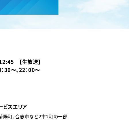
〜12:45 【生放送】
0：30〜、22：00〜
ービスエリア
菊陽町、合志市など2市2町の一部