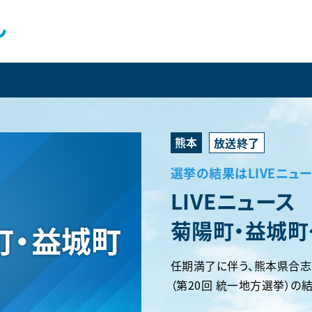
熊本
選挙の結果はLIVEニュ
LIVEニュー
菊陽町・益城町
任期満了に伴う、熊本県合志
（第20回 統一地方選挙）の