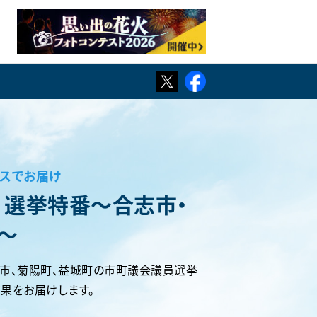
TWITTER
Facebook
ースでお届け
ス 選挙特番〜合志市・
〜
市、菊陽町、益城町の市町議会議員選挙
結果をお届けします。