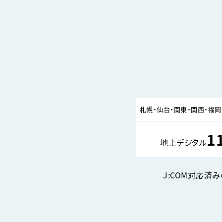
札幌・仙台・関東・
関西・福岡
1
地上デジタル
J:COM対応済