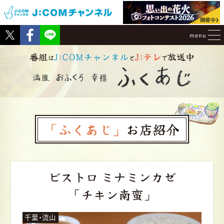
Tweet
Facebook
menu
番組
J:COMチャンネル
J:テレ
放送中
は
と
で
「ふくあじ」
お店紹介
ビストロ ミナミンカゼ
「チキン南蛮」
千葉・流山