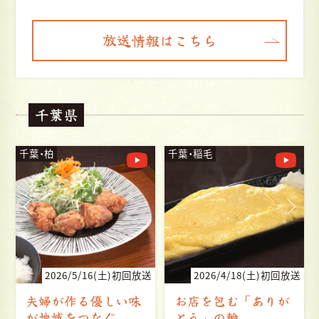
放送情報はこちら
千葉県
千葉・稲毛
千葉・松戸
送
2026/4/18(土)初回放送
2026/3/7(土)初回放送
お店を包む「ありが
マダムがもてなす 上
とう」の輪
品なひととき