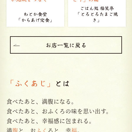
ごはん処 福笑亭
「とろとろたまご焼
Caf? de KAORI
き」
「オムライス」
お店一覧に戻る
「ふくあじ」
とは
食べたあと、満腹になる。
食べたあと、おふくろの味を思い出す。
食べたあと、幸福感に包まれる。
満
腹
と、お
ふく
ろと、幸
福
。