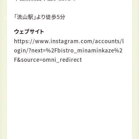
「流山駅」より徒歩5分
ウェブサイト
https://www.instagram.com/accounts/l
ogin/?next=%2Fbistro_minaminkaze%2
F&source=omni_redirect