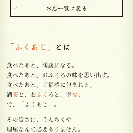
お店一覧に戻る
「ふくあじ」
とは
食べたあと、満腹になる。
食べたあと、おふくろの味を思い出す。
食べたあと、幸福感に包まれる。
満
腹
と、お
ふく
ろと、幸
福
。
で、「ふくあじ」。
その旨さに、うんちくや
理屈なんて必要ありません。