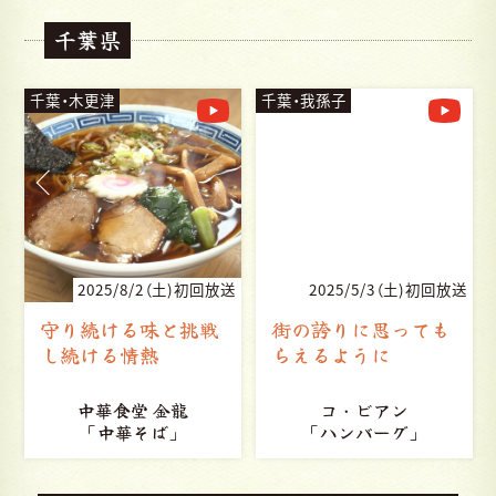
千葉県
千葉・木更津
千葉・我孫子
送
2025/8/2（土)初回放送
2025/5/3（土)初回放送
守り続ける味と挑戦
街の誇りに思っても
し続ける情熱
らえるように
中華食堂 金龍
コ・ビアン
「中華そば」
「ハンバーグ」