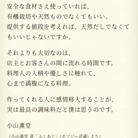
安全な食材さえ使っていれば、
有機栽培や天然ものでなくてもいい。
提供する値段を考えれば、天然だしでなくて
もいいじゃないですか。
それよりも大切なのは、
店主とお客さんの間に流れる時間です。
料理人の人柄や優しさに触れて、
心まで満腹になる料理。
作ってくれる人に感情移入することが、
実は最良の調味料だと僕は思うのです。
小山薫堂
（小山薫堂 著「ふくあじ」(エフジー武蔵) より）