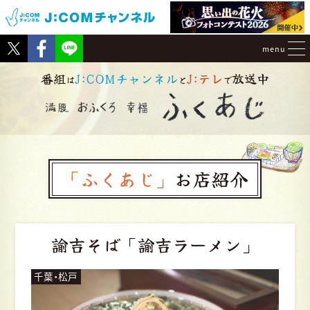
Tweet
Facebook
menu
番組
J:COMチャンネル
J:テレ
放送中
は
と
で
「ふくあじ」
お店紹介
諭吉そば
「諭吉ラーメン」
千葉・松戸