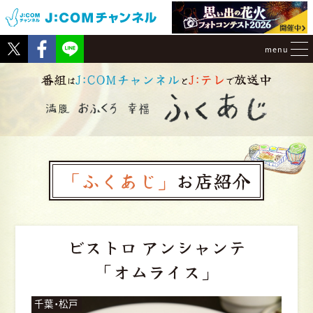
Tweet
Facebook
menu
番組
J:COMチャンネル
J:テレ
放送中
は
と
で
「ふくあじ」
お店紹介
ビストロ アンシャンテ
「オムライス」
千葉・松戸