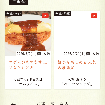
千葉県
千葉・松戸
千葉・船橋
送
2026/3/7(土)初回放送
2026/2/21(土)初回放送
マダムがもてなす 上
朝から楽しめる 人気
品なひととき
の居酒屋
Caf? de KAORI
大衆 あさひ
「オムライス」
「ベーコンエッグ」
お店一覧に戻る