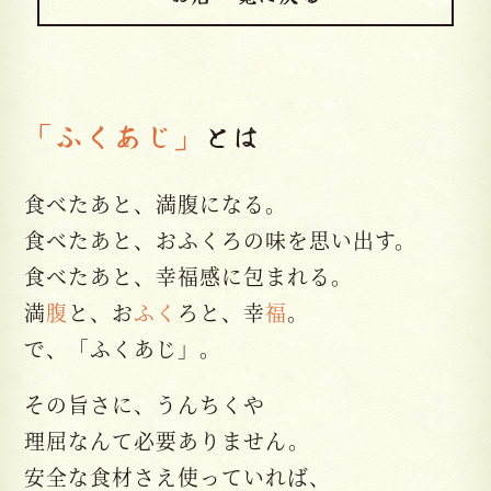
「ふくあじ」
とは
食べたあと、満腹になる。
食べたあと、おふくろの味を思い出す。
食べたあと、幸福感に包まれる。
満
腹
と、お
ふく
ろと、幸
福
。
で、「ふくあじ」。
その旨さに、うんちくや
理屈なんて必要ありません。
安全な食材さえ使っていれば、