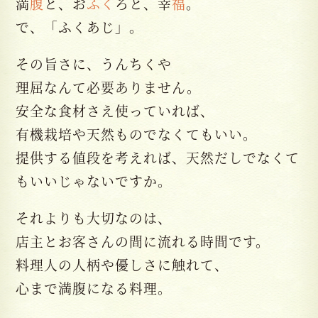
満
腹
と、お
ふく
ろと、幸
福
。
で、「ふくあじ」。
その旨さに、うんちくや
理屈なんて必要ありません。
安全な食材さえ使っていれば、
有機栽培や天然ものでなくてもいい。
提供する値段を考えれば、天然だしでなくて
もいいじゃないですか。
それよりも大切なのは、
店主とお客さんの間に流れる時間です。
料理人の人柄や優しさに触れて、
心まで満腹になる料理。