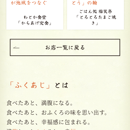
とう」の輪
品なひととき
ごはん処 福笑亭
「とろとろたまご焼
Caf? de KAORI
き」
「オムライス」
お店一覧に戻る
「ふくあじ」
とは
食べたあと、満腹になる。
食べたあと、おふくろの味を思い出す。
食べたあと、幸福感に包まれる。