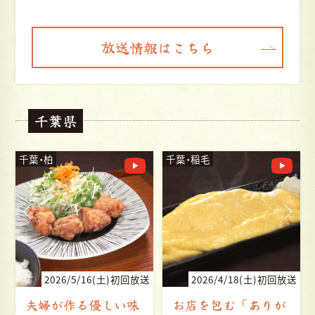
放送情報はこちら
千葉県
千葉・稲毛
千葉・松戸
送
2026/4/18(土)初回放送
2026/3/7(土)初回放送
お店を包む「ありが
マダムがもてなす 上