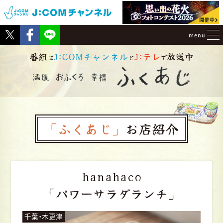
Tweet
Facebook
menu
番組
J:COMチャンネル
J:テレ
放送中
は
と
で
「ふくあじ」
お店紹介
hanahaco
「パワーサラダランチ」
千葉・木更津