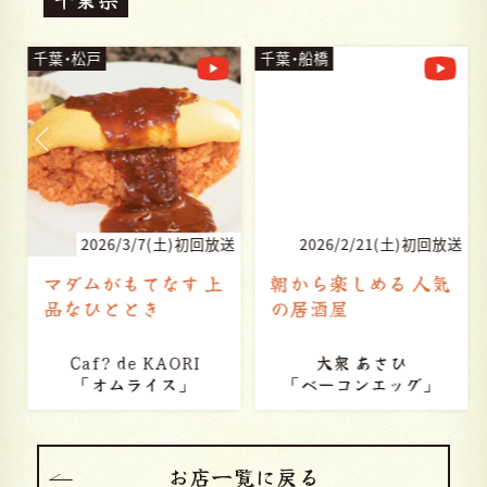
千葉・松戸
千葉・船橋
送
2026/3/7(土)初回放送
2026/2/21(土)初回放送
マダムがもてなす 上
朝から楽しめる 人気
品なひととき
の居酒屋
Caf? de KAORI
大衆 あさひ
「オムライス」
「ベーコンエッグ」
お店一覧に戻る