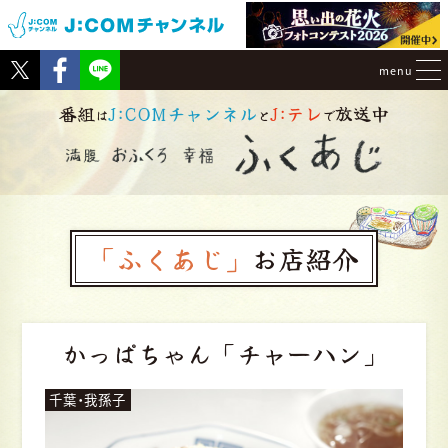
Tweet
Facebook
menu
番組
J:COMチャンネル
J:テレ
放送中
は
と
で
「ふくあじ」
お店紹介
かっぱちゃん
「チャーハン」
千葉・我孫子