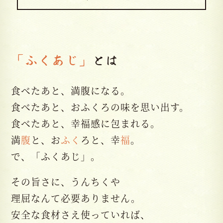
「ふくあじ」
とは
食べたあと、満腹になる。
食べたあと、おふくろの味を思い出す。
食べたあと、幸福感に包まれる。
満
腹
と、お
ふく
ろと、幸
福
。
で、「ふくあじ」。
その旨さに、うんちくや
理屈なんて必要ありません。
安全な食材さえ使っていれば、