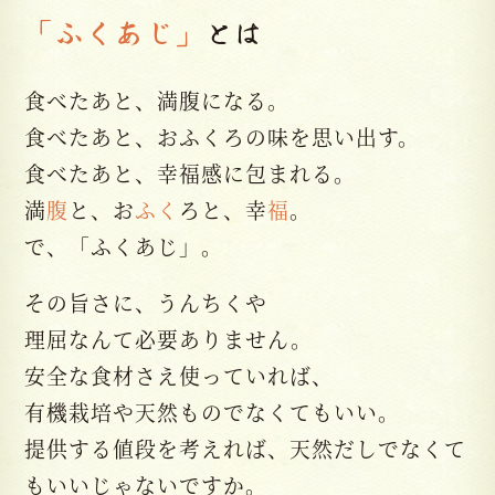
「ふくあじ」
とは
食べたあと、満腹になる。
食べたあと、おふくろの味を思い出す。
食べたあと、幸福感に包まれる。
満
腹
と、お
ふく
ろと、幸
福
。
で、「ふくあじ」。
その旨さに、うんちくや
理屈なんて必要ありません。
安全な食材さえ使っていれば、
有機栽培や天然ものでなくてもいい。
提供する値段を考えれば、天然だしでなくて
もいいじゃないですか。