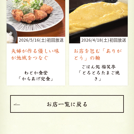
送
2026/5/16(土)初回放送
2026/4/18(土)初回放送
夫婦が作る優しい味
お店を包む「ありが
が地域をつなぐ
とう」の輪
ごはん処 福笑亭
わとか食堂
「とろとろたまご焼
「からあげ定食」
き」
お店一覧に戻る