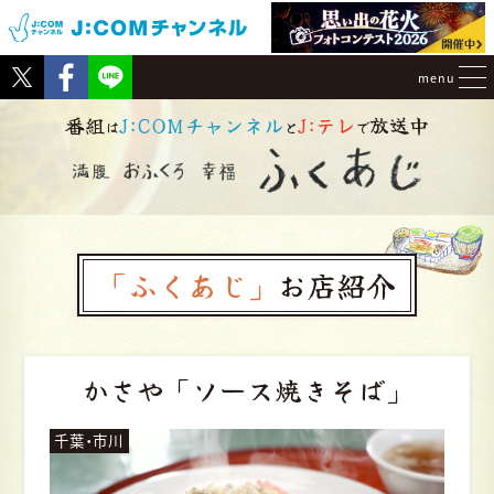
Tweet
Facebook
menu
番組
J:COMチャンネル
J:テレ
放送中
は
と
で
「ふくあじ」
お店紹介
かさや
「ソース焼きそば」
千葉・市川