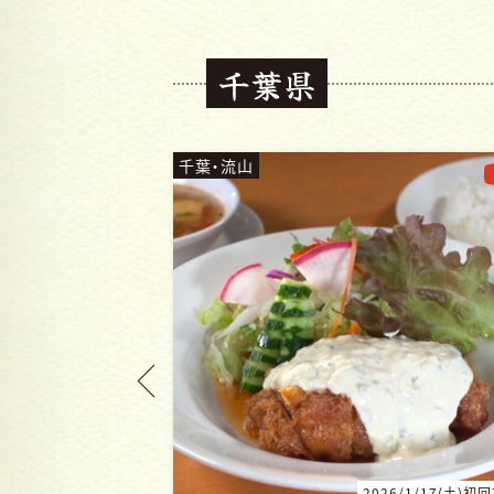
千葉県
千葉・松戸
26/1/17(土)初回放送
2025/10/4（土)初