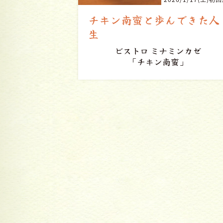
できた人
お客さんの喜ぶ顔のために
ミンカゼ
蛮」
諭吉そば
「諭吉ラーメン」