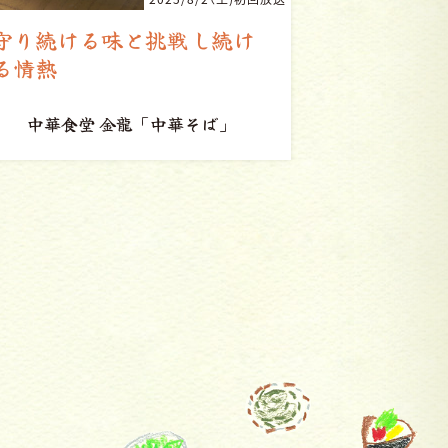
街の誇りに思ってもらえる
これから
ように
コ・ビアン
「ハンバーグ」
お好焼 