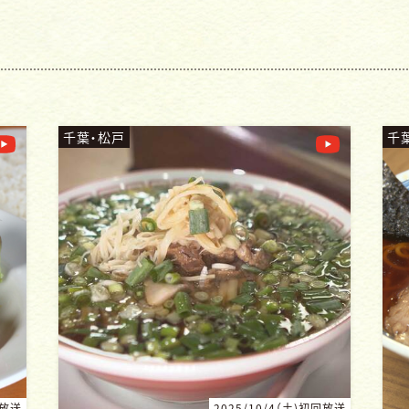
千葉・木更津
千
回放送
2025/8/2（土)初回放送