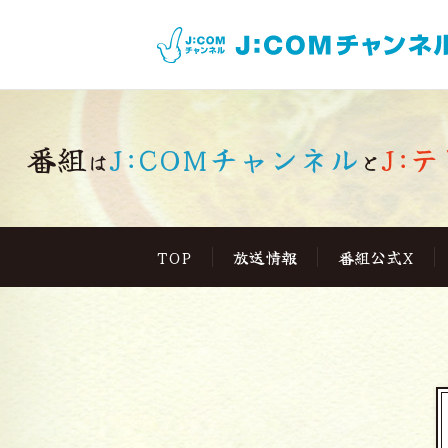
番組
J:COMチャンネル
J:テ
は
と
TOP
放送情報
番組公式X