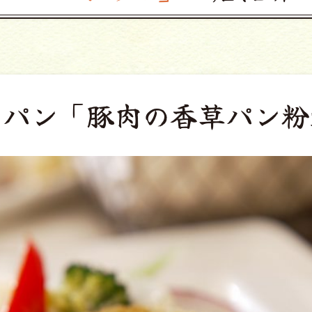
ラパン
「豚肉の香草パン粉