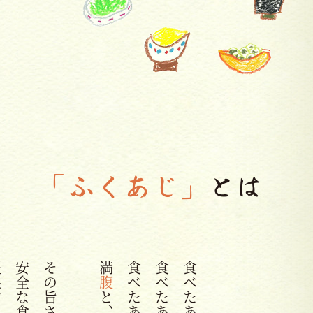
「ふくあじ」
とは
満
腹
と、お